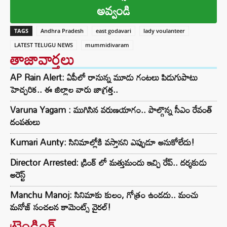
అవ్వండి
TAGS
Andhra Pradesh
east godavari
lady voulanteer
LATEST TELUGU NEWS
mummidivaram
తాజావార్తలు
AP Rain Alert: ఏపీలో రానున్న మూడు గంటలు పిడుగుపాటు
హెచ్చరిక.. ఈ జిల్లాల వారు జాగ్రత్త..
Varuna Yagam : ముగిసిన వరుణయాగం.. పాల్గొన్న సీఎం రేవంత్
దంపతులు
Kumari Aunty: సినిమాల్లోకి వస్తానని ఎప్పుడూ అనుకోలేదు!
Director Arrested: డ్రింక్ లో మత్తుమందు ఇచ్చి రేప్.. దర్శకుడు
అరెస్ట్
Manchu Manoj: సినిమాకు కులం, గోత్రం ఉండదు.. మంచు
మనోజ్ సంచలన కామెంట్స్ వైరల్!
ట్రెండింగ్‌