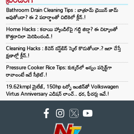
Bathroom Drain Cleaning Tips : బాత్రూమ్ డ్రెయిన్ జామ్
అవుతోందా? ఈ 2 పదార్థాలతో చిటికెలో క్లీన్.!
Home Hacks : కడాయి హ్యాండిల్‌పై గట్టి జిడ్డా? ఈ చిట్కాలతో
కొత్తదానిలా మెరిపించండి.!
Cleaning Hacks : కిచెన్ డస్ట్‌బిన్ స్మెల్ కొడుతోందా.? ఇలా చేస్తే
క్షణాల్లో క్లీన్.!
Pressure Cooker Rice Tips: కుక్కర్‌లో అన్నం పర్ఫెక్ట్‌గా
రావాలంటే ఇదే సీక్రెట్.!
19.62kmpl మైలేజ్, 150hp టర్బో ఇంజిన్‌తో Volkswagen
Virtus Anniversary ఎడిషన్ లాంచ్.. ధర, ఫీచర్లు ఇవే.!