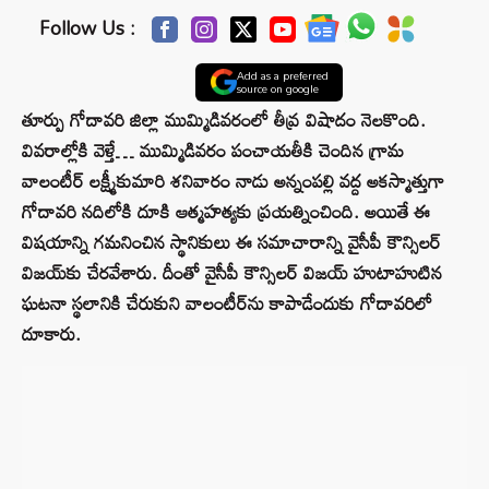
Follow Us :
Add as a preferred
source on google
తూర్పు గోదావరి జిల్లా ముమ్మిడివరంలో తీవ్ర విషాదం నెలకొంది.
వివరాల్లోకి వెళ్తే… ముమ్మిడివరం పంచాయతీకి చెందిన గ్రామ
వాలంటీర్ లక్ష్మీకుమారి శనివారం నాడు అన్నంపల్లి వద్ద అకస్మాత్తుగా
గోదావరి నదిలోకి దూకి ఆత్మహత్యకు ప్రయత్నించింది. అయితే ఈ
విషయాన్ని గమనించిన స్థానికులు ఈ సమాచారాన్ని వైసీపీ కౌన్సిలర్
విజయ్‌కు చేరవేశారు. దీంతో వైసీపీ కౌన్సిలర్ విజయ్ హుటాహుటిన
ఘటనా స్థలానికి చేరుకుని వాలంటీర్‌ను కాపాడేందుకు గోదావరిలో
దూకారు.