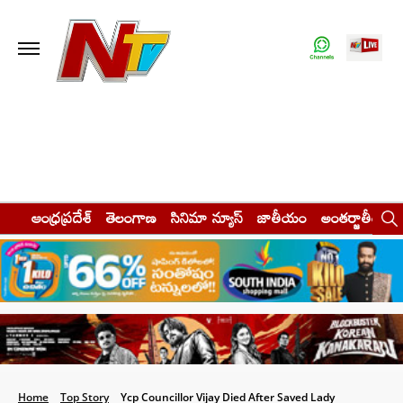
ఆంధ్రప్రదేశ్
తెలంగాణ
సినిమా న్యూస్
జాతీయం
అంతర్జాతీయం
Home
Top Story
Ycp Councillor Vijay Died After Saved Lady