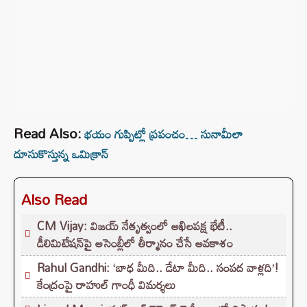
Read Also:
భ‌యం గుప్పిట్లో ప్ర‌పంచం… సునామీలా
దూసుకొస్తున్న ఒమిక్రాన్‌
Also Read
CM Vijay: విజయ్ నేతృత్వంలో అఖిలపక్ష భేటీ..
డీలిమిటేషన్‌పై అసెంబ్లీలో తీర్మానం చేసే అవకాశం
Rahul Gandhi: ‘బాధ మీది.. డేటా మీది.. సంపద వాళ్లది’!
కేంద్రంపై రాహుల్ గాంధీ విమర్శలు