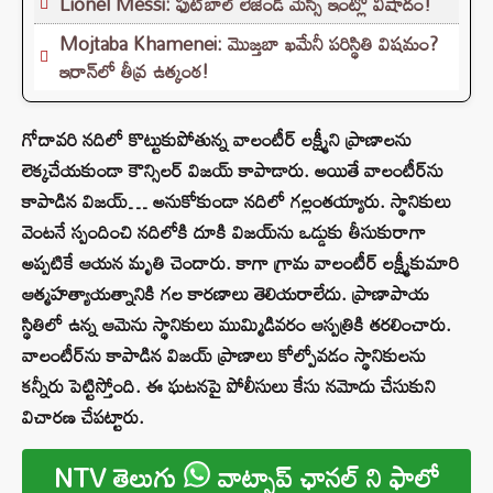
Lionel Messi: ఫుట్‌బాల్ లెజెండ్ మెస్సీ ఇంట్లో విషాదం!
Mojtaba Khamenei: మొజ్తబా ఖమేనీ పరిస్థితి విషమం?
ఇరాన్‌లో తీవ్ర ఉత్కంఠ!
గోదావరి నదిలో కొట్టుకుపోతున్న వాలంటీర్ లక్ష్మీని ప్రాణాలను
లెక్కచేయకుండా కౌన్సిలర్ విజయ్ కాపాడారు. అయితే వాలంటీర్‌ను
కాపాడిన విజయ్… అనుకోకుండా నదిలో గల్లంతయ్యారు. స్థానికులు
వెంటనే స్పందించి నదిలోకి దూకి విజయ్‌ను ఒడ్డుకు తీసుకురాగా
అప్పటికే ఆయన మృతి చెందారు. కాగా గ్రామ వాలంటీర్ లక్ష్మీకుమారి
ఆత్మహత్యాయత్నానికి గల కారణాలు తెలియరాలేదు. ప్రాణాపాయ
స్థితిలో ఉన్న ఆమెను స్థానికులు ముమ్మిడివరం ఆస్పత్రికి తరలించారు.
వాలంటీర్‌ను కాపాడిన విజయ్‌ ప్రాణాలు కోల్పోవడం స్థానికులను
కన్నీరు పెట్టిస్తోంది. ఈ ఘటనపై పోలీసులు కేసు నమోదు చేసుకుని
విచారణ చేపట్టారు.
NTV తెలుగు
వాట్సాప్ ఛానల్ ని ఫాలో