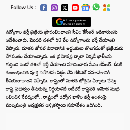
Follow Us :
Add as a preferred
source on google
ఉద్యోగాల భర్తీ ప్రక్రియ ప్రారంభించాలని సీఎం కేసీఆర్‌ అధికారులను
ఆదేశించారు. మొదటి దశలో 50 వేల ఉద్యోగాలను భర్తీ చేయాలని
చెప్పారు. నూతన జోనల్‌ విధానానికి అడ్డంకులు తొలగడంతో ప్రక్రియను
వేగవంతం చేయాలన్నారు. ఇక ప్రమోషన్ల ద్వారా ఏర్పడే ఖాళీలను
గుర్తించి రెండో దశలో భర్తీ చేయాలని సూచించారు సీఎం కేసీఆర్‌. దీనికి
సంబంధించిన పూర్తి నివేదికను సిద్ధం చేసి కేబినెట్‌ సమావేశానికి
తీసుకురావాలని చెప్పారు. రాష్ట్రంలో నూతన జోన్లను ఏర్పాటు చేస్తూ
రాష్ట్ర ప్రభుత్వం తీసుకున్న నిర్ణయానికి ఇటీవలే రాష్ట్రపతి ఆమోద ముద్ర
లభించిన నేపథ్యంలో.. రాష్ట్రంలో ఉద్యోగ ఖాళీల భర్తీ అంశంపై
ముఖ్యమంత్రి అధ్యక్షతన ఉన్నతస్థాయి సమావేశం జరిగింది.