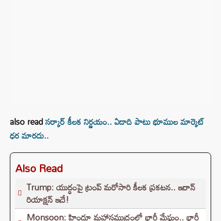
also read
సర్కార్‌ కీలక నిర్ణయం.. ఏడాది పాటు భూముల మార్కెట్‌
ధర మారదు..
Also Read
Trump: యుద్ధంపై ట్రంప్ మరోసారి కీలక ప్రకటన.. ఇరాన్‌
రియాక్షన్ ఇదే!
Monsoon: హిందూ మహాసముద్రంలో భారీ మేఘం.. భారీ