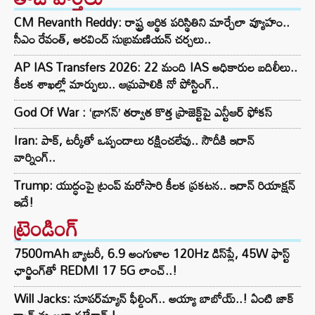
CM Revanth Reddy: రాష్ట్ర ఆర్థిక పరిస్థితిని మార్చేలా వ్యూహం..
సీఎం రేవంత్, అరవింద్ సుబ్రమణియన్ చర్చలు..
AP IAS Transfers 2026: 22 మంది IAS అధికారుల బదిలీలు..
కీలక శాఖల్లో మార్పులు.. ఆమ్రపాలికి నో పోస్టింగ్..
God Of War : ‘డ్రాగన్’ తర్వాత కొత్త ప్రాజెక్ట్‌పై ఎన్టీఆర్ ఫోకస్
Iran: పాక్, టర్కీతో ఒప్పందాలు రక్షించలేవు.. సౌదీకి ఇరాన్
వార్నింగ్..
Trump: యుద్ధంపై ట్రంప్ మరోసారి కీలక ప్రకటన.. ఇరాన్‌ రియాక్షన్
ఇదే!
ట్రెండింగ్‌
7500mAh బ్యాటరీ, 6.9 అంగుళాల 120Hz డిస్‌ప్లే, 45W ఫాస్ట్
ఛార్జింగ్‌తో REDMI 17 5G లాంచ్..!
Will Jacks: సూపర్‌మ్యాన్ ఫీల్డింగ్.. అయ్యా బాబోయ్..! ఏంటి జాక్