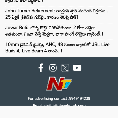
క్యాచ్ ను అలా పట్టేశావ్.!
John Turner Retirement: ఇంగ్లండ్ స్టార్ సంచలన నిర్ణయం..
25 ఏళ్లకే క్రికెట్‌కు గుడ్‌బై.. కారణం తెలిస్తే షాక్!
Jowar Roti: ‘జొన్న రొట్టె’ విరిగిపోతుందా..? లేదా గట్టిగా
అవుతుందా.? ఇలా చేస్తే మెత్తగా, బాగా పొంగే రొట్టెలు గ్యారెంటీ.!
10mm డైనమిక్ డ్రైవర్లు, ANC, 48 గంటల బ్యాటరీతో JBL Live
Buds 4, Live Beam 4 లాంచ్..!
For advertising contact :9949494238
Email: digital@ntvnetwork.com
Copyright © 2000 - 2026 - NTV