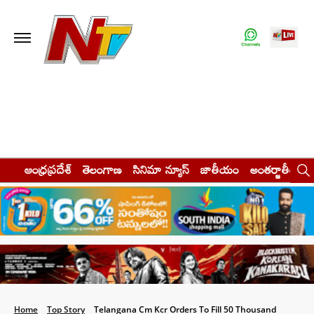
ఆంధ్రప్రదేశ్
తెలంగాణ
సినిమా న్యూస్
జాతీయం
అంతర్జాతీయం
Home
Top Story
Telangana Cm Kcr Orders To Fill 50 Thousand