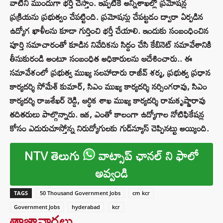
వాటిని ముందుగా భర్తీ చేస్తాం. ఇప్పటికే అన్నిశాఖల్లో ప్రమోషన్ల
ప్రక్రియను ప్రభుత్వం చేపట్టింది. ప్రమోషన్లు చేపట్టడం ద్వారా ఏర్పడిన
ఉద్యోగ ఖాళీలను కూడా గుర్తించి భర్తీ చేయాలి. ఇందుకు సంబంధించిన
పూర్తి సమాచారంతో కూడిన నివేదికను సిద్దం చేసి కేబినెట్ సమావేశానికి
తీసుకురండి అంటూ సంబంధిత అధికారులను ఆదేశించారు.. ఈ
సమావేశంలో ప్రభుత్వ ముఖ్య సలహాదారు రాజీవ్ శర్మ, ప్రభుత్వ ప్రధాన
కార్యదర్శి సోమేశ్ కుమార్, సిఎం ముఖ్య కార్యదర్శి నర్సింగరావు, సిఎం
కార్యదర్శి రాజశేఖర్ రెడ్డి, ఆర్ధిక శాఖ ముఖ్య కార్యదర్శి రామకృష్ణారావు
తదితరులు పాల్గొన్నారు. ఇక, ఎంతో కాలంగా ఉద్యోగాల నోటిఫికేషన్ల
కోసం ఎదురుచూస్తోన్న నిరుద్యోగులకు గుడ్‌న్యూస్‌ చెప్పినట్టు అయ్యింది.
NTV తెలుగు
వాట్సాప్ ఛానల్ ని ఫాలో
అవ్వండి
TAGS
50 Thousand Government Jobs
cm kcr
Government Jobs
hyderabad
kcr
తాజావార్తలు