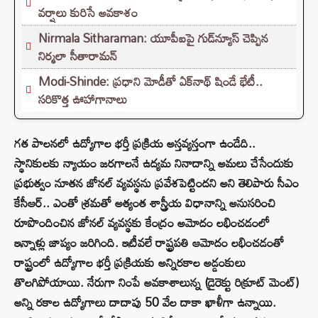
వర్షాలు కురిసే అవకాశం
Nirmala Sitharaman: యూపీఐపై గుడ్‌న్యూస్ చెప్పిన
నిర్మలా సీతారామన్
Modi-Shinde: ప్రధాని మోడీతో ఏక్‌నాథ్ షిండే భేటీ..
సరికొత్త ఊహాగానాలు
గత పాలనలో ఉద్యోగాల భర్తీ ప్రక్రియ అస్తవ్యస్తంగా ఉండేది..
స్థానికులకు న్యాయం జరగాలనే ఉద్యమ నినాదాన్ని అమలు చేసేందుకు
ప్రభుత్వం నూతన జోనల్ వ్యవస్థను ప్రవేశపెట్టిందని అని తెలిపారు సీఎం
కేసీఆర్.. ఎంతో శ్రమతో అత్యంత శాస్త్రీయ విధానాన్ని అనుసరించి
రూపొందించిన జోనల్ వ్యవస్థకు కేంద్రం అమోదం లభించడంలో
ఇన్నాళ్లు జాప్యం జరిగింది. ఇటీవలే రాష్ట్రపతి ఆమోదం లభించడంతో
రాష్ట్రంలో ఉద్యోగాల భర్తీ ప్రక్రియకు అన్నిరకాల అడ్డంకులు
తొలగిపోయాయి. నేరుగా నింపే అవకాశాలున్న (డైరెక్టు రిక్రూట్ మెంట్)
అన్ని రకాల ఉద్యోగాలు దాదాపు 50 వేల దాకా ఖాళీగా ఉన్నాయి.