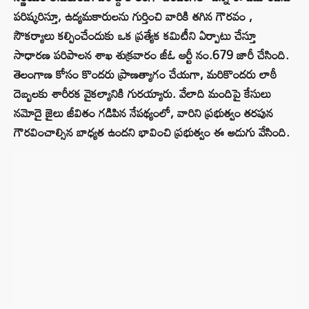
పరిష్కరిస్తూ, ఉద్యమకారులను గుర్తించి వారికి తగిన గౌరవం ,
సౌకర్యాలు కల్పించేందుకు ఒక ప్రత్యేక కమిటీని ఏర్పాటు చేస్తూ
సాధారణ పరిపాలన శాఖ శుక్రవారం జీఓ ఆర్టీ నం.679 జారీ చేసింది.
తెలంగాణ కోసం కొందరు ప్రాణత్యాగం చేయగా, మరికొందరు లాఠీ
దెబ్బలకు శారీరక వైకల్యానికి గురయ్యారు. వేలాది మందిపై కేసులు
నమోదై జైలు జీవితం గడిపిన నేపథ్యంలో, వారిని ప్రభుత్వం తరపున
గౌరవించాల్సిన బాధ్యత ఉందని భావించి ప్రభుత్వం ఈ అడుగు వేసింది.