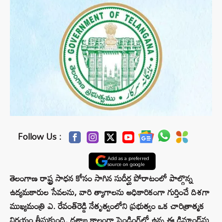
Follow Us :
Add as a preferred
source on google
తెలంగాణ రాష్ట్ర సాధన కోసం సాగిన సుదీర్ఘ పోరాటంలో పాల్గొన్న
ఉద్యమకారుల సేవలను, వారి త్యాగాలను అధికారికంగా గుర్తించే దిశగా
ముఖ్యమంత్రి ఎ. రేవంత్‌రెడ్డి నేతృత్వంలోని ప్రభుత్వం ఒక చారిత్రాత్మక
నిర్ణయం తీసుకుంది. దశాబ్ద కాలంగా పెండింగ్‌లో ఉన్న ఈ డిమాండ్‌ను