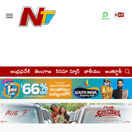
ఆంధ్రప్రదేశ్
తెలంగాణ
సినిమా న్యూస్
జాతీయం
అంతర్జాతీయం