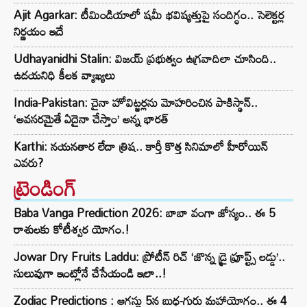
Ajit Agarkar: టీమిండియాలో షమీ భవిష్యత్తుపై సందిగ్ధం.. సెలెక్టర్ల
నిర్ణయం ఇదే
Udhayanidhi Stalin: విజయ్ ప్రభుత్వం ఉగ్రవాదిలా చూసింది..
ఉదయనిధి కీలక వ్యాఖ్యలు
India-Pakistan: చైనా హోవిట్జర్లను మోహరించిన పాకిస్థాన్..
‘అవసరమైతే ఏదైనా చేస్తాం’ అన్న భారత్
Karthi: నయనతార లేదా త్రిష.. కార్తీ కొత్త సినిమాలో హీరోయిన్
ఎవరు?
ట్రెండింగ్‌
Baba Vanga Prediction 2026: బాబా వంగా జోస్యం.. ఈ 5
రాశులకు కోటీశ్వర యోగం.!
Jowar Dry Fruits Laddu: ప్రోటీన్ రిచ్ ‘జొన్న డ్రై ఫ్రూప్ట్స్ లడ్డు’..
సులువుగా ఇంట్లోనే చేసేయండి ఇలా..!
Zodiac Predictions : ఆగస్టు 5న బుధ-గురు మహాయోగం.. ఈ 4