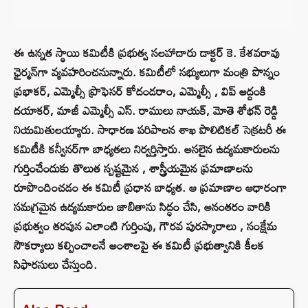
ఈ ఉన్నత స్థాయి కమిటీకి ప్రభుత్వ సలహాదారు డాక్టర్ కె. కేశవరావు
ఛైర్మన్‌గా వ్యవహరించనున్నారు. కమిటీలో సభ్యులుగా మంత్రి పొన్నం
ప్రభాకర్, ఎమ్మెల్సీ ప్రొఫెసర్ కోదండరాం, ఎమ్మెల్సీ , విప్ అద్దంకి
దయాకర్, మాజీ ఎమ్మెల్సీ ఎస్. రాములు నాయక్, మోతె శోభన్ రెడ్డి
నియమితులయ్యారు. సాధారణ పరిపాలన శాఖ పొలిటికల్ సెక్రటరీ ఈ
కమిటీకి కన్వీనర్‌గా బాధ్యతలు నిర్వర్తిస్తారు. అసలైన ఉద్యమకారులను
గుర్తించేందుకు తొలుత స్పష్టమైన , శాస్త్రీయమైన ప్రమాణాలను
రూపొందించడం ఈ కమిటీ ప్రధాన బాధ్యత. ఆ ప్రమాణాల ఆధారంగా
సమగ్రమైన ఉద్యమకారుల జాబితాను సిద్ధం చేసి, అనంతరం వారికి
ప్రభుత్వం తరపున ఎలాంటి గుర్తింపు, గౌరవ పురస్కారాలు , సంక్షేమ
సౌకర్యాలు కల్పించాలనే అంశాలపై ఈ కమిటీ ప్రభుత్వానికి కీలక
సిఫారసులు చేస్తుంది.