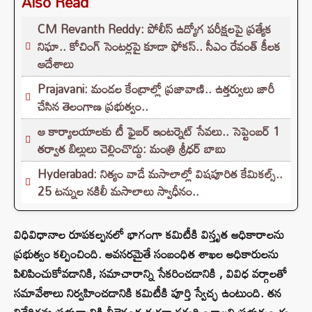
Also Read
CM Revanth Reddy: పోలీస్ ఉద్యోగ పరీక్షలపై ప్రత్యేక
నిఘా.. కోచింగ్ సెంటర్లపై కూడా ఫోకస్.. సీఎం రేవంత్ కీలక
ఆదేశాలు
Prajavani: మండల కేంద్రాల్లో ప్రజావాణి.. ఉత్తర్వులు జారీ
చేసిన తెలంగాణ ప్రభుత్వం..
ఆ కార్యాలయాలకు టీ ఫైబర్ ఇంటర్నెట్ సేవలు.. సెప్టెంబర్ 1
తర్వాత బిల్లులు చెల్లించొద్దు: మంత్రి శ్రీధర్ బాబు
Hyderabad: నిత్యం వాడే మసాలాల్లో విషపూరిత కేమికల్స్..
25 టన్నుల నకిలీ మసాలాలు స్వాధీనం..
విధివిధానాల రూపకల్పనలో భాగంగా కమిటీకి విస్తృత అధికారాలను
ప్రభుత్వం కల్పించింది. అవసరమైతే సంబంధిత శాఖల అధికారులను
పిలిపించుకోవడానికి, సమాచారాన్ని సేకరించడానికి , వివిధ వర్గాలతో
సమావేశాలు నిర్వహించడానికి కమిటీకి పూర్తి స్వేచ్ఛ ఉంటుంది. తన