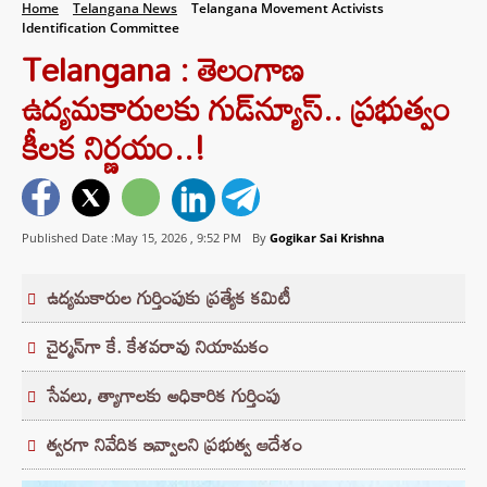
Home
Telangana News
Telangana Movement Activists
Identification Committee
Telangana : తెలంగాణ
ఉద్యమకారులకు గుడ్‌న్యూస్.. ప్రభుత్వం
కీలక నిర్ణయం..!
Published Date :May 15, 2026 ,
9:52 PM
By
Gogikar Sai Krishna
ఉద్యమకారుల గుర్తింపుకు ప్రత్యేక కమిటీ
చైర్మన్‌గా కే. కేశవరావు నియామకం
సేవలు, త్యాగాలకు అధికారిక గుర్తింపు
త్వరగా నివేదిక ఇవ్వాలని ప్రభుత్వ ఆదేశం