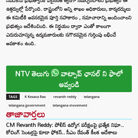
నివేదికను ప్రభుత్వానికి వీలైనంత త్వరగా సమర్పించాలని ప్రభుత్వం ఈ
ఉత్తర్వుల్లో పేర్కొంది. రాష్ట్రంలోని అన్ని శాఖల అధికారులు, కార్యదర్శులు
ఈ కమిటీకి అవసరమైన పూర్తి సహకారం , సమాచారాన్ని అందించాలని
ప్రభుత్వం ఆదేశించింది. ఈ నిర్ణయం ద్వారా ఎంతో కాలంగా
ఎదురుచూస్తున్న ఉద్యమకారులకు సగౌరవమైన గుర్తింపు లభించే
అవకాశం ఉంది.
NTV తెలుగు
వాట్సాప్ ఛానల్ ని ఫాలో
అవ్వండి
TAGS
K Kesava Rao
revanth reddy
telangana
telangana government
telangana movement
తాజావార్తలు
CM Revanth Reddy: పోలీస్ ఉద్యోగ పరీక్షలపై ప్రత్యేక నిఘా..
కోచింగ్ సెంటర్లపై కూడా ఫోకస్.. సీఎం రేవంత్ కీలక ఆదేశాలు