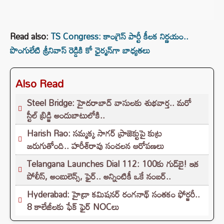
Read also:
TS Congress: కాంగ్రెస్‌ పార్టీ కీలక నిర్ణయం..
పొంగులేటి శ్రీనివాస్ రెడ్డికి కో ఛైర్మన్‌గా బాధ్యతలు
Also Read
Steel Bridge: హైదరాబాద్ వాసులకు శుభవార్త.. మరో
స్టీల్ బ్రిడ్జి అందుబాటులోకి..
Harish Rao: సమ్మక్క సాగర్ ప్రాజెక్టుపై కుట్ర
జరుగుతోంది.. హరీశ్‌రావు సంచలన ఆరోపణలు
Telangana Launches Dial 112: 100కు గుడ్‌బై! ఇక
పోలీస్, అంబులెన్స్, ఫైర్.. అన్నింటికీ ఒకే నంబర్..
Hyderabad: హైడ్రా కమిషనర్ రంగనాథ్ సంతకం ఫోర్జరీ..
8 కాలేజీలకు ఫేక్ ఫైర్ NOCలు