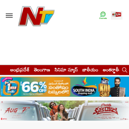
ఆంధ్రప్రదేశ్
తెలంగాణ
సినిమా న్యూస్
జాతీయం
అంతర్జాతీయం