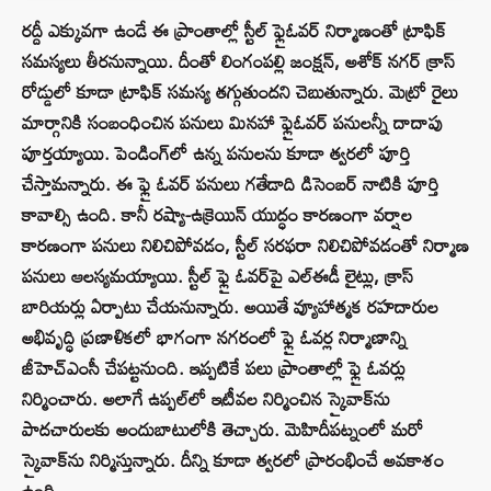
రద్దీ ఎక్కువగా ఉండే ఈ ప్రాంతాల్లో స్టీల్‌ ఫ్లైఓవర్‌ నిర్మాణంతో ట్రాఫిక్‌
సమస్యలు తీరనున్నాయి. దీంతో లింగంపల్లి జంక్షన్, అశోక్ నగర్ క్రాస్
రోడ్డులో కూడా ట్రాఫిక్ సమస్య తగ్గుతుందని చెబుతున్నారు. మెట్రో రైలు
మార్గానికి సంబంధించిన పనులు మినహా ఫ్లైఓవర్ పనులన్నీ దాదాపు
పూర్తయ్యాయి. పెండింగ్‌లో ఉన్న పనులను కూడా త్వరలో పూర్తి
చేస్తామన్నారు. ఈ ఫ్లై ఓవర్‌ పనులు గతేడాది డిసెంబర్‌ నాటికి పూర్తి
కావాల్సి ఉంది. కానీ రష్యా-ఉక్రెయిన్ యుద్ధం కారణంగా వర్షాల
కారణంగా పనులు నిలిచిపోవడం, స్టీల్ సరఫరా నిలిచిపోవడంతో నిర్మాణ
పనులు ఆలస్యమయ్యాయి. స్టీల్ ఫ్లై ఓవర్‌పై ఎల్‌ఈడీ లైట్లు, క్రాస్
బారియర్లు ఏర్పాటు చేయనున్నారు. అయితే వ్యూహాత్మక రహదారుల
అభివృద్ధి ప్రణాళికలో భాగంగా నగరంలో ఫ్లై ఓవర్ల నిర్మాణాన్ని
జీహెచ్‌ఎంసీ చేపట్టనుంది. ఇప్పటికే పలు ప్రాంతాల్లో ఫ్లై ఓవర్లు
నిర్మించారు. అలాగే ఉప్పల్‌లో ఇటీవల నిర్మించిన స్కైవాక్‌ను
పాదచారులకు అందుబాటులోకి తెచ్చారు. మెహిదీపట్నంలో మరో
స్కైవాక్‌ను నిర్మిస్తున్నారు. దీన్ని కూడా త్వరలో ప్రారంభించే అవకాశం
ఉంది.