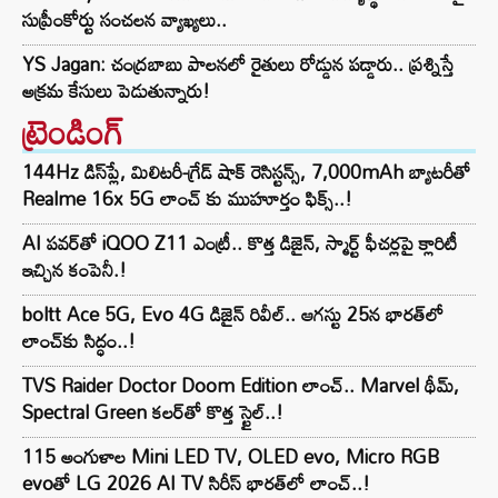
సుప్రీంకోర్టు సంచలన వ్యాఖ్యలు..
YS Jagan: చంద్రబాబు పాలనలో రైతులు రోడ్డున పడ్డారు.. ప్రశ్నిస్తే
అక్రమ కేసులు పెడుతున్నారు!
ట్రెండింగ్‌
144Hz డిస్‌ప్లే, మిలిటరీ-గ్రేడ్ షాక్ రెసిస్టన్స్, 7,000mAh బ్యాటరీతో
Realme 16x 5G లాంచ్ కు ముహూర్తం ఫిక్స్..!
AI పవర్‌తో iQOO Z11 ఎంట్రీ.. కొత్త డిజైన్, స్మార్ట్ ఫీచర్లపై క్లారిటీ
ఇచ్చిన కంపెనీ.!
boltt Ace 5G, Evo 4G డిజైన్ రివీల్.. ఆగస్టు 25న భారత్‌లో
లాంచ్‌కు సిద్ధం..!
TVS Raider Doctor Doom Edition లాంచ్.. Marvel థీమ్,
Spectral Green కలర్‌తో కొత్త స్టైల్..!
115 అంగుళాల Mini LED TV, OLED evo, Micro RGB
evoతో LG 2026 AI TV సిరీస్ భారత్‌లో లాంచ్..!