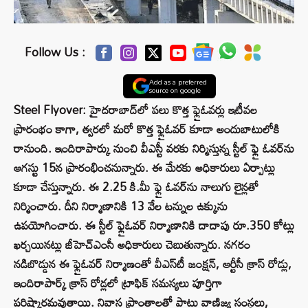
Follow Us :
Add as a preferred
source on google
Steel Flyover: హైదరాబాద్‌లో పలు కొత్త ఫ్లైఓవర్లు ఇటీవల
ప్రారంభం కాగా, త్వరలో మరో కొత్త ఫ్లైఓవర్ కూడా అందుబాటులోకి
రానుంది. ఇందిరాపార్కు నుంచి వీఎస్టీ వరకు నిర్మిస్తున్న స్టీల్‌ ఫ్లై ఓవర్‌ను
ఆగస్టు 15న ప్రారంభించనున్నారు. ఈ మేరకు అధికారులు ఏర్పాట్లు
కూడా చేస్తున్నారు. ఈ 2.25 కి.మీ ఫ్లై ఓవర్‌ను నాలుగు లైన్లతో
నిర్మించారు. దీని నిర్మాణానికి 13 వేల టన్నుల ఉక్కును
ఉపయోగించారు. ఈ స్టీల్‌ ఫ్లైఓవర్‌ నిర్మాణానికి దాదాపు రూ.350 కోట్లు
ఖర్చయినట్లు జీహెచ్‌ఎంసీ అధికారులు చెబుతున్నారు. నగరం
నడిబొడ్డున ఈ ఫ్లైఓవర్‌ నిర్మాణంతో వీఎస్‌టీ జంక్షన్‌, ఆర్టీసీ క్రాస్‌ రోడ్లు,
ఇందిరాపార్క్‌ క్రాస్‌ రోడ్లలో ట్రాఫిక్‌ సమస్యలు పూర్తిగా
పరిష్కారమవుతాయి. నివాస ప్రాంతాలతో పాటు వాణిజ్య సంస్థలు,