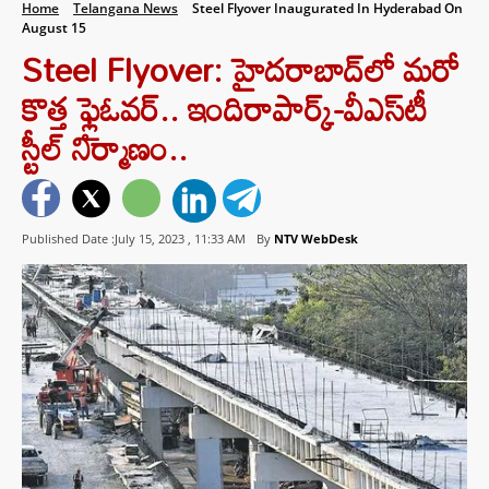
Home
Telangana News
Steel Flyover Inaugurated In Hyderabad On
August 15
Steel Flyover: హైదరాబాద్‌లో మరో
కొత్త ఫ్లైఓవర్.. ఇందిరాపార్క్-వీఎస్‌టీ
స్టీల్ నిర్మాణం..
Published Date :July 15, 2023 ,
11:33 AM
By
NTV WebDesk