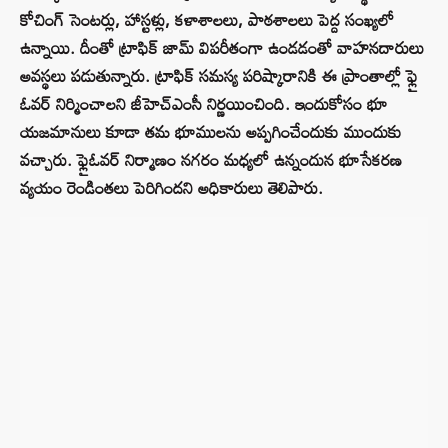
కోచింగ్ సెంటర్లు, హాస్టళ్లు, కళాశాలలు, పాఠశాలలు పెద్ద సంఖ్యలో
ఉన్నాయి. దీంతో ట్రాఫిక్ జామ్ విపరీతంగా ఉండడంతో వాహనదారులు
అవస్థలు పడుతున్నారు. ట్రాఫిక్ సమస్య పరిష్కారానికి ఈ ప్రాంతాల్లో ఫ్లై
ఓవర్ నిర్మించాలని జీహెచ్‌ఎంసీ నిర్ణయించింది. ఇందుకోసం భూ
యజమానులు కూడా తమ భూములను అప్పగించేందుకు ముందుకు
వచ్చారు. ఫ్లైఓవర్ నిర్మాణం నగరం మధ్యలో ఉన్నందున భూసేకరణ
వ్యయం రెండింతలు పెరిగిందని అధికారులు తెలిపారు.