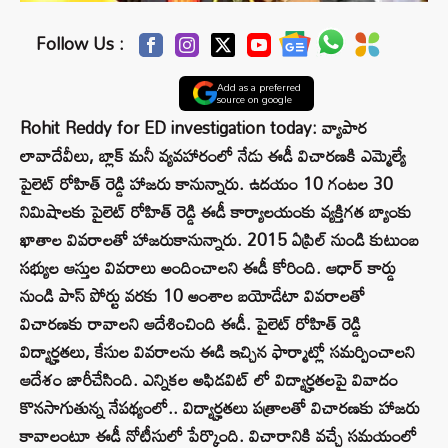
Follow Us :
Add as a preferred
source on google
Rohit Reddy for ED investigation today: వ్యాపార
లావాదేవీలు, బ్లాక్ మనీ వ్యవహారంలో నేడు ఈడీ విచారణకి ఎమ్మెల్యే
పైలెట్ రోహిత్ రెడ్డి హాజరు కానున్నారు. ఉదయం 10 గంటల 30
నిమిషాలకు పైలెట్ రోహిత్ రెడ్డి ఈడీ కార్యాలయంకు వ్యక్తిగత బ్యాంకు
ఖాతాల వివరాలతో హాజరుకానున్నారు. 2015 ఏప్రిల్ నుండి కుటుంబ
సభ్యుల ఆస్తుల వివరాలు అందించాలని ఈడీ కోరింది. ఆధార్ కార్డు
నుండి పాస్ పోర్టు వరకు 10 అంశాల బయోడేటా వివరాలతో
విచారణకు రావాలని ఆదేశించింది ఈడీ. పైలెట్ రోహిత్ రెడ్డి
విద్యార్హతలు, కేసుల వివరాలను ఈడి ఇచ్చిన ఫార్మాట్లో సమర్పించాలని
ఆదేశం జారీచేసింది. ఎన్నికల అఫిడవిట్ లో విద్యార్హతలపై వివాదం
కొనసాగుతున్న నేపథ్యంలో.. విద్యార్హతలు పత్రాలతో విచారణకు హాజరు
కావాలంటూ ఈడీ నోటీసులో పేర్కొంది. విచారానికి వచ్చే సమయంలో