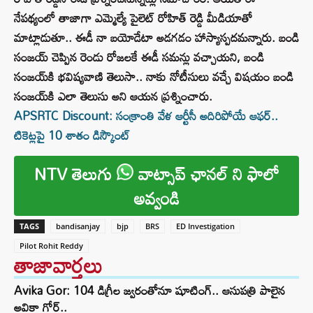
నేపథ్యంలో తాజాగా ఎమ్మెల్యే పైలెట్‌ రోహిత్‌ రెడ్డి మీడియాతో
మాట్లాడుతూ.. ఈడీ నా బయోడేటా అడగడం హాస్యాస్పదమన్నారు. బండి
సంజయ్‌ చెప్పిన రెండు రోజలకే ఈడీ సమన్లు వచ్చాయని, బండి
సంజయ్‌కి భవిష్యవాణి తెలుసా.. నాకు నోటీసులు వచ్చే విషయం బండి
సంజయ్‌కి ఎలా తెలుసు అని ఆయన ప్రశ్నించారు.
APSRTC Discount: సంక్రాంతి వేళ ఆర్టీసీ అదిరిపోయే ఆఫర్..
టికెట్లపై 10 శాతం డిస్కౌంట్
NTV తెలుగు
వాట్సాప్ ఛానల్ ని ఫాలో
అవ్వండి
TAGS
bandisanjay
bjp
BRS
ED Investigation
Pilot Rohit Reddy
తాజావార్తలు
Avika Gor: 104 డిగ్రీల జ్వరంతోనూ షూటింగ్.. ఆసుపత్రి పాలైన
అవికా గోర్..