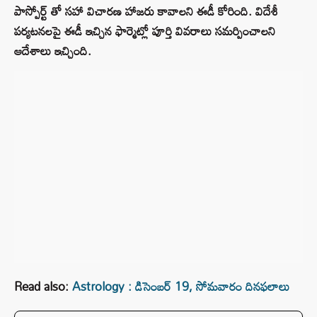
పాస్పోర్ట్ తో సహా విచారణ హాజరు కావాలని ఈడీ కోరింది. విదేశీ
పర్యటనలపై ఈడీ ఇచ్చిన ఫార్మెట్లో పూర్తి వివరాలు సమర్పించాలని
ఆదేశాలు ఇచ్చింది.
Read also:
Astrology : డిసెంబర్‌ 19, సోమవారం దినఫలాలు