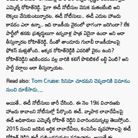
ఎమ్మెల్యే రోహిత్‌రెడ్డి. పైగా ఈడీ నోటీసుల వెనుక మతలబేంటి అని
లెక్కలు వేసుకుంటున్నారట. ఈడీ నోటీసులు.. ఈడీ ఎదుట హాజరు
కావడం ఎలా ఉన్నా.. ఇది రాజకీయ వైరంలో భాగంగా జరిగిందా? లేక
పార్టీలో తనకు ప్రత్యర్థులుగా ఉన్నవాళ్ల పాత్ర ఏదైనా ఉందా అని ఆరా
తీస్తున్నారట రోహిత్‌రెడ్డి. దీంతో తాండూరు గులాబీ రాజకీయాలపై
ఫోకస్‌ మళ్లుతోంది. అక్కడ రోహిత్‌రెడ్డికి ఎవరితో వైరం ఉంది?
రోహిత్‌రెడ్డిని ఇరికించడం వల్ల వారికి కలిగే పొలిటికల్ లబ్ధి ఏంటి? అని
పార్టీ వర్గాలు ఆరా తీస్తున్నాయట.
Read also:
Tom Cruise: సినిమా చూడమని చెప్పడానికి విమానం
నుంచి దూకేసాడు…
అయితే.. ఈడీ నోటీసులు జారీ చేసింది. ఈ నెల 19న విచారణకు
హాజరు కావాలని నోటీసుల్లో పేర్కొంది ఈడీ. వ్యాపార లావాదేవీలపై
ఈడీ అధికారులు ఎమ్మెల్యే రోహిత్ రెడ్డిని విచారించనున్నట్లు తెలుస్తోంది.
2015 నుంచి జరిపిన ఆర్థిక లావాదేవీలు, కంపెనీల వ్యవహారాలపై ఈడీ
రోహిత్ రెడ్డిని ఈడీ ప్రశ్నించనున్నట్లు సమాచారం. అయితే ఈ