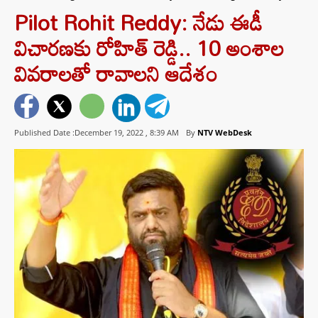
Pilot Rohit Reddy: నేడు ఈడీ
విచారణకు రోహిత్‌ రెడ్డి.. 10 అంశాల
వివరాలతో రావాలని ఆదేశం
Published Date :December 19, 2022 ,
8:39 AM
By
NTV WebDesk