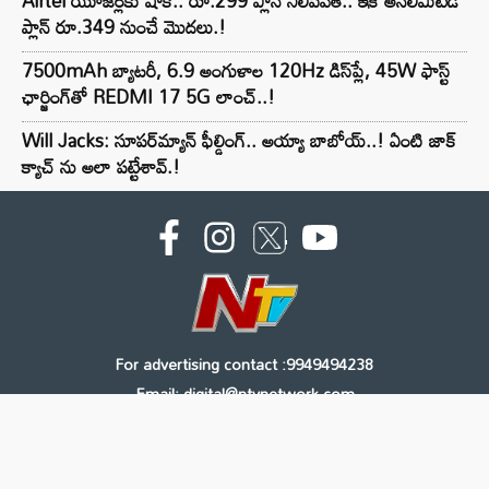
Airtel యూజర్లకు షాక్.. రూ.299 ప్లాన్ నిలిపివేత.. ఇక అన్‌లిమిటెడ్
ప్లాన్ రూ.349 నుంచే మొదలు.!
7500mAh బ్యాటరీ, 6.9 అంగుళాల 120Hz డిస్‌ప్లే, 45W ఫాస్ట్
ఛార్జింగ్‌తో REDMI 17 5G లాంచ్..!
Will Jacks: సూపర్‌మ్యాన్ ఫీల్డింగ్.. అయ్యా బాబోయ్..! ఏంటి జాక్
క్యాచ్ ను అలా పట్టేశావ్.!
For advertising contact :9949494238
Email: digital@ntvnetwork.com
Copyright © 2000 - 2026 - NTV
About Us
Contact Us
Privacy Policy
Terms & Conditions