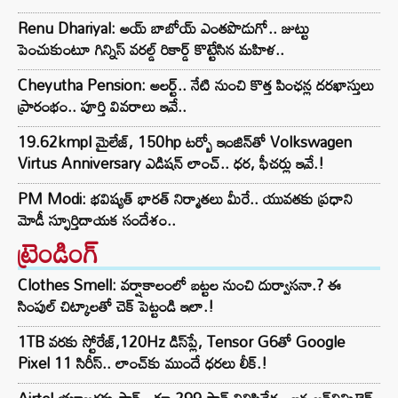
Renu Dhariyal: అయ్ బాబోయ్ ఎంతపొడుగో.. జుట్టు
పెంచుకుంటూ గిన్నిస్ వరల్డ్ రికార్డ్ కొట్టేసిన మహిళ..
Cheyutha Pension: అలర్ట్.. నేటి నుంచి కొత్త పింఛన్ల దరఖాస్తులు
ప్రారంభం.. పూర్తి వివరాలు ఇవే..
19.62kmpl మైలేజ్, 150hp టర్బో ఇంజిన్‌తో Volkswagen
Virtus Anniversary ఎడిషన్ లాంచ్.. ధర, ఫీచర్లు ఇవే.!
PM Modi: భవిష్యత్ భారత్ నిర్మాతలు మీరే.. యువతకు ప్రధాని
మోడీ స్ఫూర్తిదాయక సందేశం..
ట్రెండింగ్‌
Clothes Smell: వర్షాకాలంలో బట్టల నుంచి దుర్వాసనా.? ఈ
సింపుల్ చిట్కాలతో చెక్ పెట్టండి ఇలా.!
1TB వరకు స్టోరేజ్,120Hz డిస్‌ప్లే, Tensor G6తో Google
Pixel 11 సిరీస్.. లాంచ్⁭కు ముందే ధరలు లీక్.!