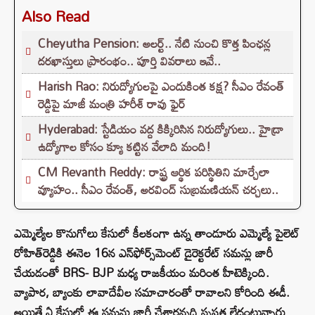
Also Read
Cheyutha Pension: అలర్ట్.. నేటి నుంచి కొత్త పింఛన్ల
దరఖాస్తులు ప్రారంభం.. పూర్తి వివరాలు ఇవే..
Harish Rao: నిరుద్యోగులపై ఎందుకింత కక్ష? సీఎం రేవంత్
రెడ్డిపై మాజీ మంత్రి హరీశ్ రావు ఫైర్
Hyderabad: స్టేడియం వద్ద కిక్కిరిసిన నిరుద్యోగులు.. హైడ్రా
ఉద్యోగాల కోసం క్యూ కట్టిన వేలాది మంది!
CM Revanth Reddy: రాష్ట్ర ఆర్థిక పరిస్థితిని మార్చేలా
వ్యూహం.. సీఎం రేవంత్, అరవింద్ సుబ్రమణియన్ చర్చలు..
ఎమ్మెల్యేల కొనుగోలు కేసులో కీలకంగా ఉన్న తాండూరు ఎమ్మెల్యే పైలెట్‌
రోహిత్‌రెడ్డికి ఈనెల 16న ఎన్‌ఫోర్స్‌మెంట్‌ డైరెక్టరేట్‌ సమన్లు జారీ
చేయడంతో BRS- BJP మధ్య రాజకీయం మరింత హీటెక్కింది.
వ్యాపార, బ్యాంకు లావాదేవీల సమాచారంతో రావాలని కోరింది ఈడీ.
అయితే ఏ కేసులో ఈ సమన్లు జారీ చేశారన్నది స్పష్టత లేదంటున్నారు