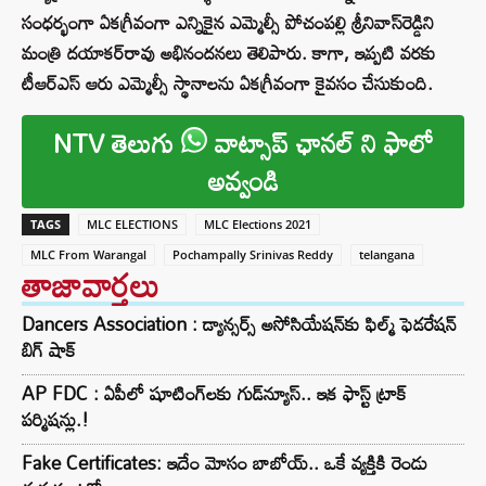
సంధ‌ర్భంగా ఏక‌గ్రీవంగా ఎన్నికైన ఎమ్మెల్సీ పోచంప‌ల్లి శ్రీ‌నివాస్‌రెడ్డిని
మంత్రి ద‌యాక‌ర్‌రావు అభినంద‌న‌లు తెలిపారు. కాగా, ఇప్పటి వరకు
టీఆర్ఎస్‌ ఆరు ఎమ్మెల్సీ స్థానాలను ఏకగ్రీవంగా కైవసం చేసుకుంది.
NTV తెలుగు
వాట్సాప్ ఛానల్ ని ఫాలో
అవ్వండి
TAGS
MLC ELECTIONS
MLC Elections 2021
MLC From Warangal
Pochampally Srinivas Reddy
telangana
తాజావార్తలు
Dancers Association : డ్యాన్సర్స్ అసోసియేషన్‌కు ఫిల్మ్ ఫెడరేషన్
బిగ్ షాక్
AP FDC : ఏపీలో షూటింగ్‌లకు గుడ్‌న్యూస్.. ఇక ఫాస్ట్ ట్రాక్
పర్మిషన్లు.!
Fake Certificates: ఇదేం మోసం బాబోయ్.. ఒకే వ్యక్తికి రెండు