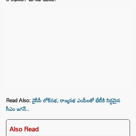
Read Also:
వైసీపీ లోక్‌సభ, రాజ్యసభ ఎంపీలతో భేటీకి సిద్ధమైన
సీఎం జగన్..
Also Read