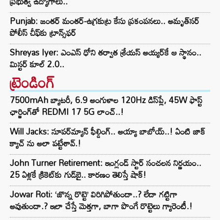
ప్రభుత్వ ఉద్యోగాలు..
Punjab: జంతర్ మంతర్-ఉగ్రకుట్ర కేసు ప్రకంపనలు.. అమృత్‌సర్
పోలీస్ చీఫ్‌కు ట్రాన్స్‌ఫర్
Shreyas Iyer: ఎంఎస్ ధోని తర్వాత శ్రేయస్ అయ్యర్‌కే ఆ స్థానం..
మిస్టర్ కూల్ 2.0..
ట్రెండింగ్‌
7500mAh బ్యాటరీ, 6.9 అంగుళాల 120Hz డిస్‌ప్లే, 45W ఫాస్ట్
ఛార్జింగ్‌తో REDMI 17 5G లాంచ్..!
Will Jacks: సూపర్‌మ్యాన్ ఫీల్డింగ్.. అయ్యా బాబోయ్..! ఏంటి జాక్
క్యాచ్ ను అలా పట్టేశావ్.!
John Turner Retirement: ఇంగ్లండ్ స్టార్ సంచలన నిర్ణయం..
25 ఏళ్లకే క్రికెట్‌కు గుడ్‌బై.. కారణం తెలిస్తే షాక్!
Jowar Roti: ‘జొన్న రొట్టె’ విరిగిపోతుందా..? లేదా గట్టిగా
అవుతుందా.? ఇలా చేస్తే మెత్తగా, బాగా పొంగే రొట్టెలు గ్యారెంటీ.!