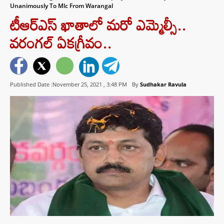
Unanimously To Mlc From Warangal
టీఆర్ఎస్‌ ఖాతాలో మరో ఎమ్మెల్సీ..
వరంగల్‌ ఏకగ్రీవం..
Published Date :November 25, 2021 ,
3:48 PM
By
Sudhakar Ravula