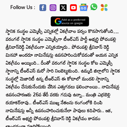
Follow Us :
Add as a preferred
source on google
స్థానిక సంస్థల ఎమ్మెల్సీ ఎన్నికల్లో ఏకగ్రీవాల పర్వం కొనసాగుతోంది…
వ‌రంగ‌ల్ స్థానిక సంస్థల ఎమ్మెల్సీగా టీఆర్ఎస్ పార్టీ అభ్యర్థి పోచంప‌ల్లి
శ్రీ‌నివాస్‌రెడ్డి ఏక‌గ్రీవంగా ఎన్నికయ్యారు.. పోచంపల్లి శ్రీనివాస్ రెడ్ది
మినహా అందరూ నామినేషన్లు ఉపసహరించుకోవడంతో ఆయన ఎన్నిక
ఏకగ్రీవం అయ్యింది.. దీంతో వరంగల్ స్థానిక సంస్థల కోట ఎమ్మెల్సీ
స్థానాన్ని టీఆర్ఎస్ మరో సారి నిలబెట్టుకుంది. ఉమ్మడి జిల్లాలోని స్థానిక
సంస్థల్లో మెజారిటీ ఉన్న టీఆర్ఎస్‌ ఈ కోటాలో మండలి స్థానాన్ని
ఏకగ్రీవం చేసుకునేందుకు వేసిన ఎత్తుగడలు ఫలించాలయి.. నామినేషన్ల
ఉపసంహరణకు 26వ తేదీ వరకు గడువు ఉన్నా.. మంత్రి ఎర్రబెల్లి
దయాకర్‌రావు.. టీఆర్ఎస్ ముఖ్య నేతలను రంగంలోకి దింపి
నామినేషన్లు అన్నీ ఉపసంహరించుకునేలా పావులు కదిపారు.. ఇక,
టీఆర్ఎస్ అభ్యర్థి పోచంపల్లి శ్రీనివాస్ రెడ్డి ఏకగ్రీవం కావడం
లాంఛనంగా మారిపోయింది.