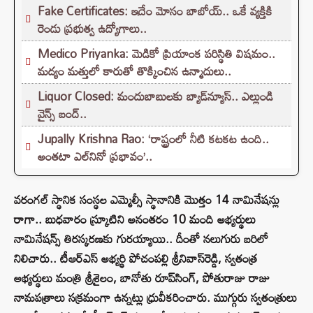
Fake Certificates: ఇదేం మోసం బాబోయ్.. ఒకే వ్యక్తికి
రెండు ప్రభుత్వ ఉద్యోగాలు..
Medico Priyanka: మెడికో ప్రియాంక పరిస్థితి విషమం..
మద్యం మత్తులో కారుతో తొక్కించిన ఉన్మాదులు..
Liquor Closed: మందుబాబులకు బ్యాడ్‌న్యూస్.. ఎల్లుండి
వైన్స్ బంద్..
Jupally Krishna Rao: ‘రాష్ట్రంలో నీటి కటకట ఉంది..
అంతటా ఎల్‌నినో ప్రభావం’..
వరంగల్ స్థానిక సంస్థల ఎమ్మెల్సీ స్థానానికి మొత్తం 14 నామినేషన్లు
రాగా.. బుధవారం స్క్రూటిని అనంతరం 10 మంది అభ్యర్థులు
నామినేషన్స్ తిరస్కరణకు గురయ్యాయి.. దీంతో నలుగురు బరిలో
నిలిచారు.. టీఆర్ఎస్‌ అభ్యర్థి పోచంపల్లి శ్రీనివాస్‌రెడ్డి, స్వతంత్ర
అభ్యర్థులు మంత్రి శ్రీశైలం, బానోతు రూప్‌సింగ్‌, పోతురాజు రాజు
నామపత్రాలు సక్రమంగా ఉన్నట్లు ధ్రువీకరించారు. ముగ్గురు స్వతంత్రులు