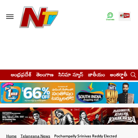
ఆంధ్రప్రదేశ్
తెలంగాణ
సినిమా న్యూస్
జాతీయం
అంతర్జాతీయం
Home
Telangana News
Pochampally Srinivas Reddy Elected