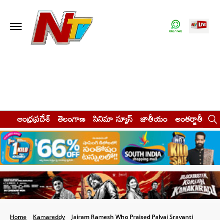
ఆంధ్రప్రదేశ్
తెలంగాణ
సినిమా న్యూస్
జాతీయం
అంతర్జాతీయం
Home
Kamareddy
Jairam Ramesh Who Praised Palvai Sravanti