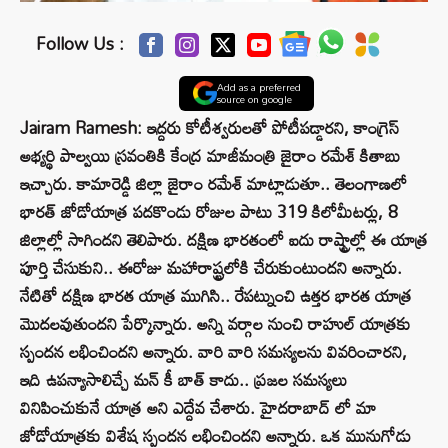
Follow Us :
Add as a preferred
source on google
Jairam Ramesh: ఇద్దరు కోటీశ్వరులతో పోటీపడ్డారని, కాంగ్రెస్‌
అభ్యర్థి పాల్వయి స్రవంతికి కేంద్ర మాజీమంత్రి జైరాం రమేశ్ కితాబు
ఇచ్చారు. కామారెడ్డి జిల్లా జైరాం రమేశ్ మాట్లాడుతూ.. తెలంగాణలో
భారత్ జోడోయాత్ర పదకొండు రోజుల పాటు 319 కిలోమీటర్లు, 8
జిల్లాల్లో సాగిందని తెలిపారు. దక్షిణ భారతంలో ఐదు రాష్ట్రాల్లో ఈ యాత్ర
పూర్తి చేసుకుని.. ఈరోజు మహారాష్ట్రలోకి చేరుకుంటుందని అన్నారు.
నేటితో దక్షిణ భారత యాత్ర ముగిసి.. రేపట్నుంచి ఉత్తర భారత యాత్ర
మొదలవుతుందని పేర్కొన్నారు. అన్ని వర్గాల నుంచి రాహుల్ యాత్రకు
స్పందన లభించిందని అన్నారు. వారి వారి సమస్యలను వివరించారని,
ఇది ఉపన్యాసాలిచ్చే మన్ కీ బాత్ కాదు.. ప్రజల సమస్యలు
వినిపించుకునే యాత్ర అని ఎద్దేవ చేశారు. హైదరాబాద్ లో మా
జోడోయాత్రకు విశేష స్పందన లభించిందని అన్నారు. ఒక మునుగోడు