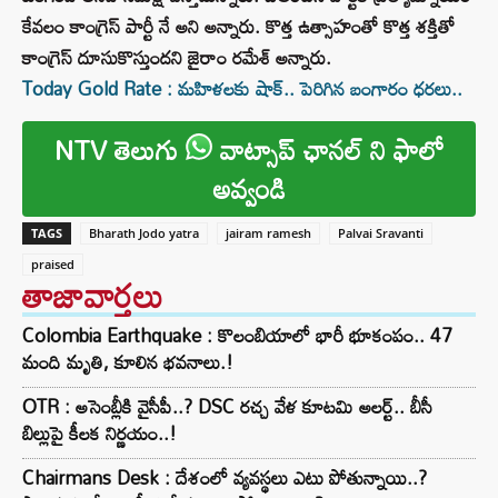
కేవలం కాంగ్రెస్ పార్టీ నే అని అన్నారు. కొత్త ఉత్సాహంతో కొత్త శక్తితో
కాంగ్రెస్ దూసుకొస్తుందని జైరాం రమేశ్ అన్నారు.
Today Gold Rate : మహిళలకు షాక్‌.. పెరిగిన బంగారం ధరలు..
NTV తెలుగు
వాట్సాప్ ఛానల్ ని ఫాలో
అవ్వండి
TAGS
Bharath Jodo yatra
jairam ramesh
Palvai Sravanti
praised
తాజావార్తలు
Colombia Earthquake : కొలంబియాలో భారీ భూకంపం.. 47
మంది మృతి, కూలిన భవనాలు.!
OTR : అసెంబ్లీకి వైసీపీ..? DSC రచ్చ వేళ కూటమి అలర్ట్.. బీసీ
బిల్లుపై కీలక నిర్ణయం..!
Chairmans Desk : దేశంలో వ్యవస్థలు ఎటు పోతున్నాయి..?