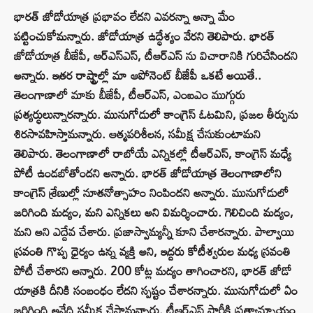
భారత్ జోడోయాత్ర ప్రభావం లేదని ఎవరన్నా అన్నా మేం
పట్టించుకోమన్నారు. జోడోయాత్ర ఉద్ధేశ్యం వేరని తెలిపారు. భారత్
జోడోయాత్ర బీజేపీ, ఆర్ఎస్ఎస్, టీఆర్ఎస్ ను విచారానికి గురిచేసిందని
అన్నారు. ఇతర రాష్ట్రాల్లో మా ఆపోనెంట్ బీజేపీ ఒకటే అయితే..
తెలంగాణాలో మాకు బీజేపీ, టీఆర్ఎస్, ఎంఐఎం ముగ్గురు
ప్రత్యర్ధులున్నారన్నారు. మునుగోడులో కాంగ్రెస్ ఓటమిని, ప్రజల తీర్పును
శిరసావహిస్తామన్నారు. ఆత్మపరిశీలన, సమీక్ష చేసుకుంటామని
తెలిపారు. తెలంగాణాలో రాబోయే ఎన్నికల్లో టీఆర్ఎస్, కాంగ్రెస్ మధ్యే
పోటీ ఉండబోతోందని అన్నారు. భారత్ జోడోయాత్ర తెలంగాణాలోని
కాంగ్రెస్ శ్రేణుల్లో నూతనోత్సాహం నింపిందని అన్నారు. మునుగోడులో
జరిగింది మద్యం, మని ఎన్నికలు అని విమర్శించారు. గెలిచింది మద్యం,
మని అని ఎద్దేవ చేశారు. ప్రజాస్వామ్యన్నీ కూని చేశారన్నారు. పాల్వాయి
స్రవంతి గొప్ప ధైర్యం ఉన్న వ్యక్తి అని, ఇద్దరు కోటీశ్వరుల మధ్య స్రవంతి
పోటీ చేశారని అన్నారు. 200 కోట్ల మద్యం తాగించారని, భారత్ జోడో
యాత్రకి దీనికి సంబంధం లేదని స్పష్టం చేశారన్నారు. మునుగోడులో ఏం
జరిగింది అనేది సమీక్ష చేస్తామన్నారు. టీఆర్‌ఎస్‌ పార్టీకి ప్రత్యామ్నాయం