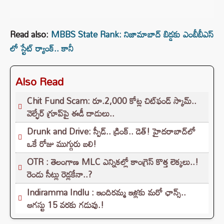
Read also:
MBBS State Rank: నిజామాబాద్‌ బిడ్డకు ఎంబీబీఎస్‌
లో స్టేట్‌ ర్యాంక్‌.. కానీ
Also Read
Chit Fund Scam: రూ.2,000 కోట్ల చిట్‌ఫండ్ స్కామ్..
వెల్ఫేర్ గ్రూప్‌పై ఈడీ దాడులు..
Drunk and Drive: స్పీడ్‌.. డ్రింక్‌.. డెత్‌! హైదరాబాద్‌లో
ఒకే రోజు ముగ్గురు బలి!
OTR : తెలంగాణ MLC ఎన్నికల్లో కాంగ్రెస్ కొత్త లెక్కలు..!
రెండు సీట్లు రెడ్లకేనా..?
Indiramma Indlu : ఇందిరమ్మ ఇళ్లకు మరో ఛాన్స్..
ఆగస్టు 15 వరకు గడువు.!