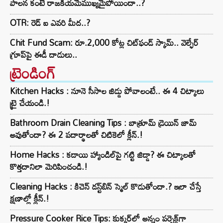
పాలన కంటే రాజకీయమేముఖ్యమైపోయిందా..?
OTR: రెడ్ ఐ ఎవరి మీద..?
Chit Fund Scam: రూ.2,000 కోట్ల చిట్‌ఫండ్ స్కామ్.. వెల్ఫేర్
గ్రూప్‌పై ఈడీ దాడులు..
ట్రెండింగ్‌
Kitchen Hacks : నూనె సీసాల జిడ్డు పోవాలంటే.. ఈ 4 చిట్కాలు
ట్రై చేయండి.!
Bathroom Drain Cleaning Tips : బాత్రూమ్ డ్రెయిన్ జామ్
అవుతోందా? ఈ 2 పదార్థాలతో చిటికెలో క్లీన్.!
Home Hacks : కడాయి హ్యాండిల్‌పై గట్టి జిడ్డా? ఈ చిట్కాలతో
కొత్తదానిలా మెరిపించండి.!
Cleaning Hacks : కిచెన్ డస్ట్‌బిన్ స్మెల్ కొడుతోందా.? ఇలా చేస్తే
క్షణాల్లో క్లీన్.!
Pressure Cooker Rice Tips: కుక్కర్‌లో అన్నం పర్ఫెక్ట్‌గా