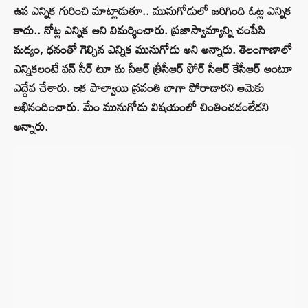
ఉప ఎన్నిక గురించి మాట్లాడుతూ.. మునుగోడులో జరిగింది ఓట్ల ఎన్నిక
కాదు.. నోట్ల ఎన్నిక అని విమర్శించారు. ప్రజాస్వామ్యాన్ని చంపేసి
మద్యం, ధనంతో గెల్చిన ఎన్నిక మునుగోడు అని అన్నారు. తెలంగాణాలో
ఎన్నికలంటే వన్ సీర్ టూ మ సీఆర్ త్రీసీఆర్ ఫోర్ సీఆర్ కేసీఆర్ అంటూ
ఎద్దేవ చేశారు. ఇక పాల్వాయి స్రవంతి బాగా పోరాడారని ఆమెకు
అభినందించారు. మేం మునుగోడు విషయంలో చింతించడంలేదని
అన్నారు.