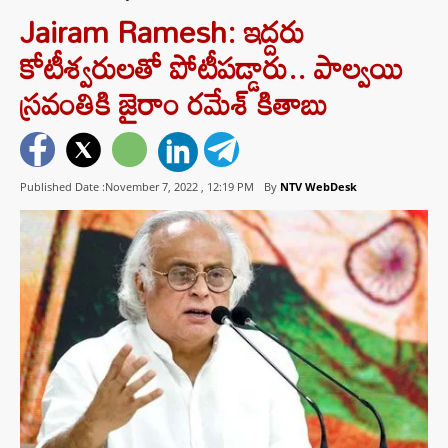
Jairam Ramesh: ఇద్దరు
కోటీశ్వరులతో పోటీపడ్డారు.. పాల్వయి
స్రవంతికి జైరాం రమేశ్ కితాబు
Published Date :November 7, 2022 ,
12:19 PM
By
NTV WebDesk