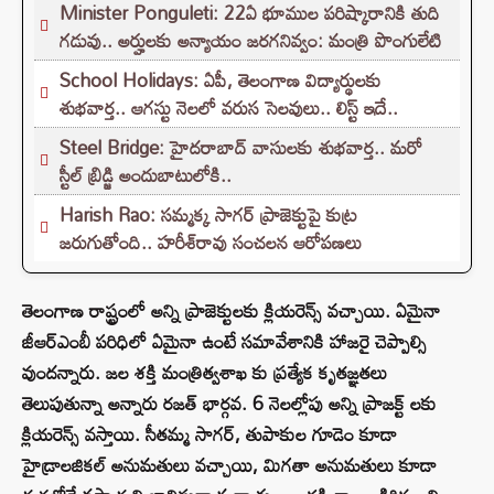
Minister Ponguleti: 22ఏ భూముల పరిష్కారానికి తుది
గడువు.. అర్హులకు అన్యాయం జరగనివ్వం: మంత్రి పొంగులేటి
School Holidays: ఏపీ, తెలంగాణ విద్యార్థులకు
శుభవార్త.. ఆగస్టు నెలలో వరుస సెలవులు.. లిస్ట్ ఇదే..
Steel Bridge: హైదరాబాద్ వాసులకు శుభవార్త.. మరో
స్టీల్ బ్రిడ్జి అందుబాటులోకి..
Harish Rao: సమ్మక్క సాగర్ ప్రాజెక్టుపై కుట్ర
జరుగుతోంది.. హరీశ్‌రావు సంచలన ఆరోపణలు
తెలంగాణ రాష్ట్రంలో అన్ని ప్రాజెక్టులకు క్లియరెన్స్ వచ్చాయి. ఏమైనా
జీఆర్ఎంబీ పరిధిలో ఏమైనా ఉంటే సమావేశానికి హాజరై చెప్పాల్సి
వుందన్నారు. జల శక్తి మంత్రిత్వశాఖ కు ప్రత్యేక కృతజ్ఞతలు
తెలుపుతున్నా అన్నారు రజత్ భార్గవ. 6 నెలల్లోపు అన్ని ప్రాజక్ట్ లకు
క్లియరెన్స్ వస్తాయి. సీతమ్మ సాగర్, తుపాకుల గూడెం కూడా
హైడ్రాలజికల్ అనుమతులు వచ్చాయి, మిగతా అనుమతులు కూడా