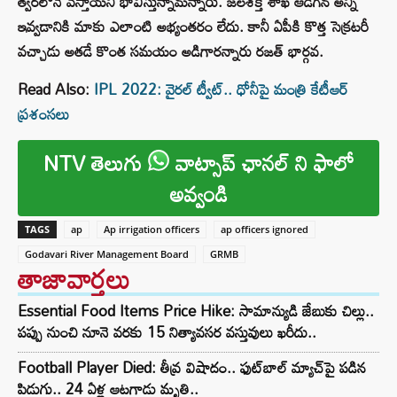
త్వరలోనే వస్తాయని భావిస్తున్నామన్నారు. జలశక్తి శాఖ ఆడిగిన అన్ని
ఇవ్వడానికి మాకు ఎలాంటి అభ్యంతరం లేదు. కానీ ఏపీకి కొత్త సెక్రటరీ
వచ్చాడు అతడే కొంత సమయం అడిగారన్నారు రజత్ భార్గవ.
Read Also:
IPL 2022: వైరల్ ట్వీట్.. ధోనీపై మంత్రి కేటీఆర్
ప్రశంసలు
NTV తెలుగు
వాట్సాప్ ఛానల్ ని ఫాలో
అవ్వండి
TAGS
ap
Ap irrigation officers
ap officers ignored
Godavari River Management Board
GRMB
తాజావార్తలు
Essential Food Items Price Hike: సామాన్యుడి జేబుకు చిల్లు..
పప్పు నుంచి నూనె వరకు 15 నిత్యావసర వస్తువులు ఖరీదు..
Football Player Died: తీవ్ర విషాదం.. ఫుట్‌బాల్ మ్యాచ్‌పై పడిన
పిడుగు.. 24 ఏళ్ల ఆటగాడు మృతి..