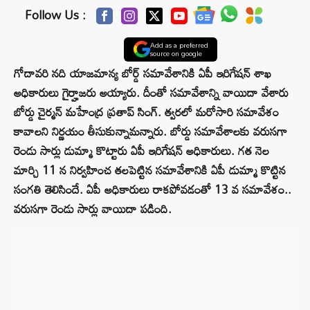
Follow Us :
Add as a preferred
source on google
గోదావరి నది యాజమాన్య బోర్డ్ సమావేశానికి ఏపీ ఇరిగేషన్ శాఖ
అధికారులు గైర్హాజరు అయ్యారు. దీంతో సమావేశాన్ని వాయిదా వేశారు
బోర్డు చైర్మన్ మహేంద్ర ప్రతాప్ సింగ్. త్వరలో మరోసారి సమావేశం
కావాలని నిర్ణయం తీసుకున్నామన్నారు. బోర్డు సమావేశాలకు వరుసగా
రెండు సార్లు డుమ్మా కొట్టారు ఏపీ ఇరిగేషన్ అధికారులు. గత నెల
మార్చి 11 న నిర్వహించ తలపెట్టిన సమావేశానికి ఏపీ డుమ్మా కొట్టిన
సంగతి తెలిసిందే. ఏపీ అధికారులు రాకపోవడంతో 13 వ సమావేశం..
వరుసగా రెండు సార్లు వాయిదా పడింది.