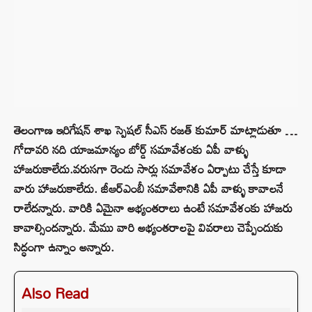
తెలంగాణ ఇరిగేషన్ శాఖ స్పెషల్ సీఎస్ రజత్ కుమార్ మాట్లాడుతూ …
గోదావరి నది యాజమాన్యం బోర్డ్ సమావేశంకు ఏపీ వాళ్ళు
హాజరుకాలేదు.వరుసగా రెండు సార్లు సమావేశం ఏర్పాటు చేస్తే కూడా
వారు హాజరుకాలేదు. జీఆర్ఎంబీ సమావేశానికి ఏపీ వాళ్ళు కావాలనే
రాలేదన్నారు. వారికి ఏమైనా అభ్యంతరాలు ఉంటే సమావేశంకు హాజరు
కావాల్సిందన్నారు. మేము వారి అభ్యంతరాలపై వివరాలు చెప్పేందుకు
సిద్ధంగా ఉన్నాం అన్నారు.
Also Read