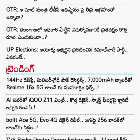
OTR: ఆ మాజీ మంత్రి టీడీపీ అధిష్టానం పై తీవ్ర ఆగ్రహంతో
ఉన్నారా?
OTR: తెలంగాణలో అధికార పార్టీని ఎదుర్కోవడానికి ప్రతిపక్షం కొత్త
రూట్‌ ఎంచుకుందా..?
UP Elections: అయోధ్య అభ్యర్థిని ప్రకటించిన సమాజ్‌వాదీ పార్టీ..
ఎవరంటే..
ట్రెండింగ్‌
144Hz డిస్‌ప్లే, మిలిటరీ-గ్రేడ్ షాక్ రెసిస్టన్స్, 7,000mAh బ్యాటరీతో
Realme 16x 5G లాంచ్ కు ముహూర్తం ఫిక్స్..!
AI పవర్‌తో iQOO Z11 ఎంట్రీ.. కొత్త డిజైన్, స్మార్ట్ ఫీచర్లపై క్లారిటీ
ఇచ్చిన కంపెనీ.!
boltt Ace 5G, Evo 4G డిజైన్ రివీల్.. ఆగస్టు 25న భారత్‌లో
లాంచ్‌కు సిద్ధం..!
TVS Raider Doctor Doom Edition లాంచ్.. Marvel థీమ్,