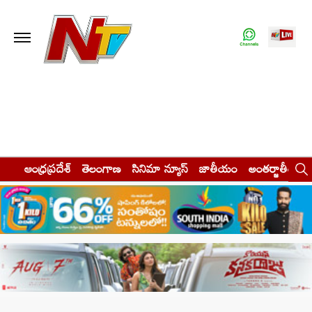
ఆంధ్రప్రదేశ్
తెలంగాణ
సినిమా న్యూస్
జాతీయం
అంతర్జాతీయం