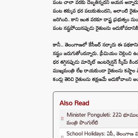
పంట చాలా వరకు దెబ్బతిన్నదని ఆయన అన్నారు
పంట తక్కువ ధర పలుకుతుందని, అలాంటి రైతుల
జరిగింది. కాని ఇంత వరకూ రాష్ట్ర ప్రభుత్వం న
పంట నష్టపోయినప్పుడు రైతులను ఆదుకోవడానికి 
కానీ.. తెలంగాణలో కేసీఆర్ సర్కారు ఈ పథకాని
నష్టం జరుగుతోందన్నారు. ప్రీమియం చెల్లించి 
ధర తగ్గినప్పుడు మార్కెట్ ఇంటర్వెన్షన్ స్కీమ్ 
ముఖ్యమంత్రి లేఖ రాయకుండా రైతులను కష్టాల ప
కండ్లు తెరిచి రైతులను తక్షణమే ఆదుకోవాలని 
Also Read
Minister Ponguleti: 22ఏ భూముల పరి
మంత్రి పొంగులేటి
School Holidays: ఏపీ, తెలంగాణ విద్యా