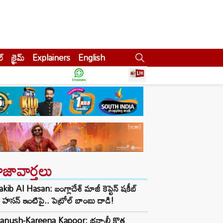
ల్
క్రైమ్
Explainers
English
ాజావార్తలు
kib Al Hasan: బంగ్లాదేశ్ మాజీ కెప్టెన్ షకీబ్
 హసన్ ఇంటిపై.. పెట్రోల్ బాంబు దాడి!
anush-Kareena Kapoor: భన్సాలీ కొత్త