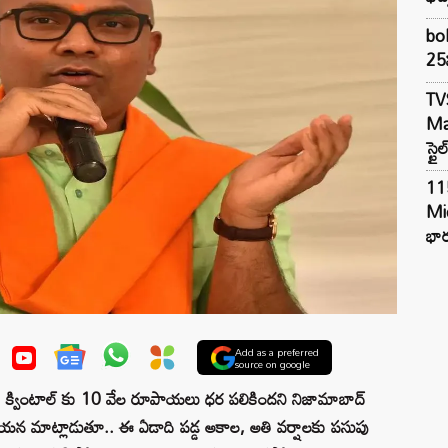
bol
25న
TV
Mar
స్టై
11
Mi
భార
Add as a preferred
source on google
ు క్వింటాల్ కు 10 వేల రూపాయలు ధర పలికిందని నిజామాబాద్‌
ఆయన మాట్లాడుతూ.. ఈ ఏడాది పడ్డ అకాల, అతి వర్షాలకు పసుపు