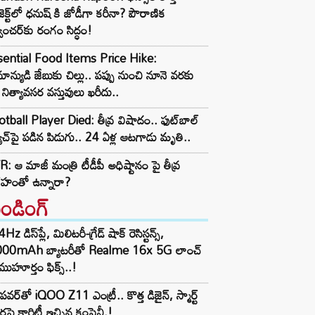
ాజెక్ట్‌లో ధనుష్ కి జోడీగా కరీనా? పౌరాణిక
వెంచర్‌కు రంగం సిద్ధం!
sential Food Items Price Hike:
ాన్యుడి జేబుకు చిల్లు.. పప్పు నుంచి నూనె వరకు
నిత్యావసర వస్తువులు ఖరీదు..
tball Player Died: తీవ్ర విషాదం.. ఫుట్‌బాల్
ాచ్‌పై పడిన పిడుగు.. 24 ఏళ్ల ఆటగాడు మృతి..
: ఆ మాజీ మంత్రి టీడీపీ అధిష్టానం పై తీవ్ర
రహంతో ఉన్నారా?
రెండింగ్‌
z డిస్‌ప్లే, మిలిటరీ-గ్రేడ్ షాక్ రెసిస్టన్స్,
000mAh బ్యాటరీతో Realme 16x 5G లాంచ్
ముహూర్తం ఫిక్స్..!
పవర్‌తో iQOO Z11 ఎంట్రీ.. కొత్త డిజైన్, స్మార్ట్
ర్లపై క్లారిటీ ఇచ్చిన కంపెనీ.!