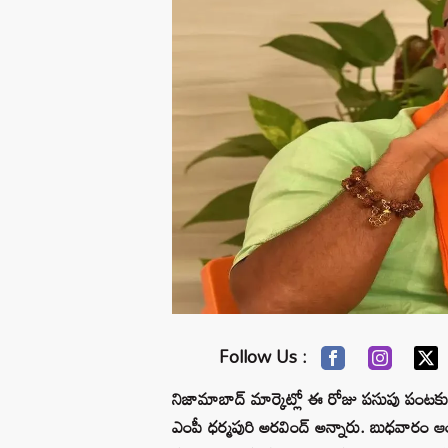
Follow Us :
నిజామాబాద్ మార్కెట్లో ఈ రోజు పసుపు పంటక
ఎంపీ ధర్మపురి అరవింద్‌ అన్నారు. బుధవారం 