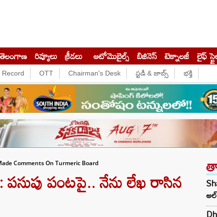
తెలంగాణ
రివ్యూలు
క్రీడలు
ఆటోమొబైల్స్
బిజినెస్‌
టెక్నాలజీ
లైఫ్ స్టై
e Record
OTT
Chairman's Desk
స్టడీ & జాబ్స్
భక్తి
త
Made Comments On Turmeric Board
పసుపు పంటపై.. నేను లేఖ రాసిన
Sha
అల్
Dh