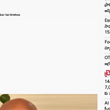
ప్ర
అడ్
kar Sai Krishna
Es
సామ
15 
Foo
మ్య
OTR
ఆగ్
ట్
144H
7,
కు 
AI 
ఫీచ