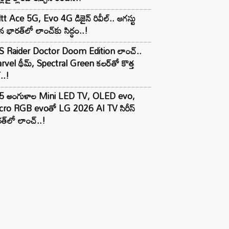
tt Ace 5G, Evo 4G డిజైన్ రివీల్.. ఆగస్టు
 భారత్‌లో లాంచ్‌కు సిద్ధం..!
S Raider Doctor Doom Edition లాంచ్..
vel థీమ్, Spectral Green కలర్‌తో కొత్త
ల్..!
5 అంగుళాల Mini LED TV, OLED evo,
cro RGB evoతో LG 2026 AI TV సిరీస్
త్‌లో లాంచ్..!