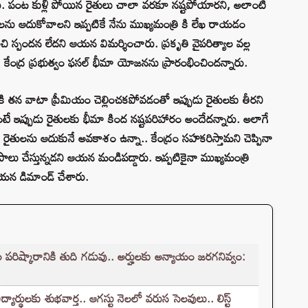
. పంట కుళ్లి పోయిన రైతులు చాలా వరకూ నష్టపోయారని, అలాంటి
ను ఆదుకోవాలని ఇప్పటికే నేను ముఖ్యమంత్రి కి లేఖ రాయడం
ుంచి స్పందన లేదని ఆయన విమర్శించారు. ప్రకృతి వైపరిత్యాల వల్ల
కేంద్ర ప్రభుత్వం ఫసల్ భీమా యోజనను ప్రారంభించిందన్నారు.
కి తన వాటా ప్రీమియం చెల్లించకపోవడంతో ఇప్పుడు రైతులకు తీరని
ఉంటే ఇప్పుడు రైతులకు భీమా కింద నష్టపరిహారం అందేదన్నారు. అలాగే
కింద రైతులను ఆదుకునే అవకాశం ఉన్నా.. కేంద్రం సహకరిస్తామని చెప్పినా
ాలు చేస్తున్నడని ఆయన మండిపడ్డారు. ఇప్పటికైనా ముఖ్యమంత్రి
ఆయన డిమాండ్‌ చేశారు.
ష్కారానికి తుది గడువు.. అర్హులకు అన్యాయం జరగనివ్వం:
ర్థులకు శుభవార్త.. ఆగస్టు నెలలో వరుస సెలవులు.. లిస్ట్