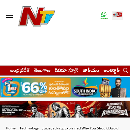
ఆంధ్రప్రదేశ్
తెలంగాణ
సినిమా న్యూస్
జాతీయం
అంతర్జాతీయం
Home
Technology
Juice Jacking Explained Why You Should Avoid