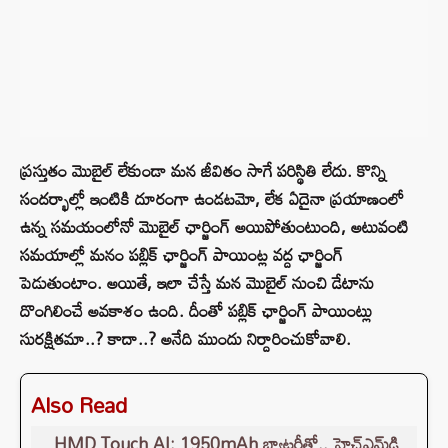
ప్రస్తుతం మొబైల్ లేకుండా మన జీవితం సాగే పరిస్థితి లేదు. కొన్ని
సందర్భాల్లో ఇంటికి దూరంగా ఉండటమో, లేక ఏదైనా ప్రయాణంలో
ఉన్న సమయంలోనో మొబైల్ ఛార్జింగ్ అయిపోతుంటుంది, అటువంటి
సమయాల్లో మనం పబ్లిక్ ఛార్జింగ్ పాయింట్ల వద్ద ఛార్జింగ్
పెడుతుంటాం. అయితే, ఇలా చేస్తే మన మొబైల్ నుంచి డేటాను
దొంగిలించే అవకాశం ఉంది. దీంతో పబ్లిక్ ఛార్జింగ్ పాయింట్లు
సురక్షితమా..? కాదా..? అనేది ముందు నిర్దారించుకోవాలి.
Also Read
HMD Touch AI: 1950mAh బ్యాటరీతో.. హెచ్‌ఎమ్‌డి