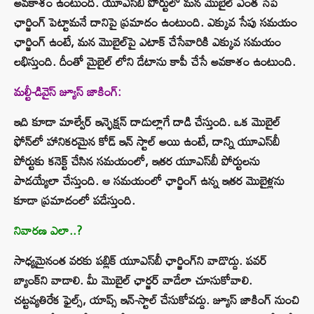
అవకాశం ఉంటుంది. యూఎస్‌బీ పోర్టులో మన మొబైల్ ఎంత సేపే
ఛార్జింగ్ పెట్టామనే దానిపై ప్రమాదం ఉంటుంది. ఎక్కువ సేపు సమయం
ఛార్జింగ్ ఉంటే, మన మొబైల్‌పై ఎటాక్ చేసేవారికి ఎక్కువ సమయం
లభిస్తుంది. దీంతో మైబైల్ లోని డేటాను కాపీ చేసే అవకాశం ఉంటుంది.
మల్టీ-డివైస్ జ్యూస్ జాకింగ్:
ఇది కూడా మాల్వేర్ ఇన్ఫెక్షన్ దాడుల్లాగే దాడి చేస్తుంది. ఒక మొబైల్
ఫోన్‌లో హానికరమైన కోడ్ ఇన్ స్టాల్ అయి ఉంటే, దాన్ని యూఎస్‌బీ
పోర్టుకు కనెక్ట్ చేసిన సమయంలో, ఇతర యూఎస్‌బీ పోర్టులను
పాడయ్యేలా చేస్తుంది. ఆ సమయంలో ఛార్జింగ్ ఉన్న ఇతర మొబైళ్లను
కూడా ప్రమాదంలో పడేస్తుంది.
నివారణ ఎలా..?
సాధ్యమైనంత వరకు పబ్లిక్ యూఎస్‌బీ ఛార్జింగ్‌ని వాడొద్దు. పవర్
బ్యాంక్‌ని వాడాలి. మీ మొబైల్ ఛార్జర్ వాడేలా చూసుకోవాలి.
చట్టవ్యతిరేక ఫైల్స్, యాప్స్ ఇన్-స్టాల్ చేసుకోవద్దు. జ్యూస్ జాకింగ్ నుంచి