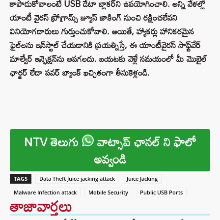
కాపాడుకోవాలంటే USB డేటా బ్లాకర్‌ని ఉపయోగించాలి. అన్ని వేళల్లో
యాంటీ వైరస్ ప్రోగ్రామ్స్ జ్యూస్ జాకింగ్ నుంచి రక్షించలేవని
వినియోగదారులు గుర్తుంచుకోవాలి. అయితే, హ్యాకర్లు హానికరమైన
ఫైల్‌లను ఇన్‌స్టాల్ చేయడానికి ప్రయత్నిస్తే, ఈ యాంటీవైరస్ సాఫ్ట్‌వేర్
మాల్వేర్ ఇన్ఫెక్షన్‌ను ఆపగలదు. బయటకు వెళ్లే సమయంలో మీ మొబైల్
ఛార్జర్ లేదా పవర్ బ్యాంక్ ఖచ్చితంగా తీసుకెళ్లండి.
NTV తెలుగు
వాట్సాప్ ఛానల్ ని ఫాలో
అవ్వండి
TAGS
Data Theft Juice jacking attack
Juice Jacking
Malware Infection attack
Mobile Security
Public USB Ports
తాజావార్తలు