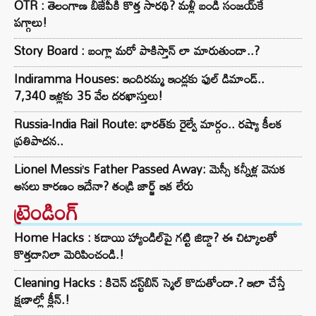
OTR : తెలంగాణ బీజేపీకి కొత్త సారథి? మళ్లీ బండి సంజయ్‌కే
పగ్గాలు!
Story Board : బంగ్లా మరో పాకిస్తాన్ లా మారుతుందా..?
Indiramma Houses: ఇందిరమ్మ ఇండ్లకు ఫుల్ డిమాండ్..
7,340 ఇళ్లకు 35 వేల దరఖాస్తులు!
Russia-India Rail Route: భారత్‌కు రైల్వే మార్గం.. రష్యా కీలక
ప్రతిపాదన..
Lionel Messi’s Father Passed Away: మెస్సీ కన్నీళ్ల వెనుక
అసలు కారణం ఇదేనా? తండ్రి జార్జ్ ఇక లేరు
ట్రెండింగ్‌
Home Hacks : కడాయి హ్యాండిల్‌పై గట్టి జిడ్డా? ఈ చిట్కాలతో
కొత్తదానిలా మెరిపించండి.!
Cleaning Hacks : కిచెన్ డస్ట్‌బిన్ స్మెల్ కొడుతోందా.? ఇలా చేస్తే
క్షణాల్లో క్లీన్.!