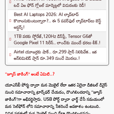
టచ్ ఏఐ ఫోన్ గ్లోబల్ మార్కెట్లలో విడుదలకు రెడీ!
Best AI Laptops 2026: AI ల్యాప్‌టాప్
కొనాలనుకుంటున్నారా?.. ఈ 5 పవర్‌ఫుల్ ల్యాప్‌టాప్‌లు బెస్ట్
ఆప్షన్స్!
1TB వరకు స్టోరేజ్,120Hz డిస్‌ప్లే, Tensor G6తో
Google Pixel 11 సిరీస్.. లాంచ్⁭కు ముందే ధరలు లీక్.!
Airtel యూజర్లకు షాక్.. రూ.299 ప్లాన్ నిలిపివేత.. ఇక
అన్‌లిమిటెడ్ ప్లాన్ రూ.349 నుంచే మొదలు.!
‘‘జ్యూస్ జాకింగ్’’ అంటే ఏమిటి..?
యూఎస్‌బీ పోర్టు ద్వారా మన మొబైల్ లేదా ఇతర ఏదైనా డిజిటల్ డివైస్
నుంచి సమాచారాన్ని ట్రాన్స్‌ఫర్ చేయడం, దొంగిలించడాన్ని ‘‘జ్యూస్
జాకింగ్’’గా అభివర్ణిస్తారు. USB పోర్ట్ ద్వారా ఛార్జ్ చేసే సమయంలో
మన సెల్‌ఫోన్ లోని సమాచారాన్ని సేకరించే అవకాశం ఉంటుంది.
వివిధ పద్ధతుల్లో మన మొబైల్ నుంచి డేటా దొంగిలించవచ్చు.