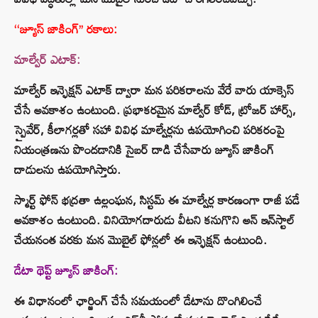
‘‘జ్యూస్ జాకింగ్’’ రకాలు:
మాల్వేర్ ఎటాక్:
మాల్వేర్ ఇన్ఫెక్షన్ ఎటాక్ ద్వారా మన పరికరాలను వేరే వారు యాక్సెస్
చేసే అవకాశం ఉంటుంది. ప్రభాకరమైన మాల్వేర్ కోడ్, ట్రోజర్ హార్స్,
స్పైవేర్, కీలాగర్లతో సహా వివిధ మాల్వేర్లను ఉపయోగించి పరికరంపై
నియంత్రణను పొందడానికి సైబర్ దాడి చేసేవారు జ్యూస్ జాకింగ్
దాడులను ఉపయోగిస్తారు.
స్మార్ట్ ఫోన్ భద్రతా ఉల్లంఘన, సిస్టమ్ ఈ మాల్వేర్ల కారణంగా రాజీ పడే
అవకాశం ఉంటుంది. వినియోగదారుడు వీటని కనుగొని అన్ ఇన్‌స్టాల్
చేయనంత వరకు మన మొబైల్ ఫోన్లలో ఈ ఇన్ఫెక్షన్ ఉంటుంది.
డేటా థెప్ట్ జ్యూస్ జాకింగ్:
ఈ విధానంలో ఛార్జింగ్ చేసే సమయంలో డేటాను దొంగిలించే