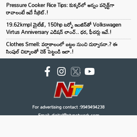
Pressure Cooker Rice Tips: కుక్కర్‌లో అన్నం పర్ఫెక్ట్‌గా
రావాలంటే ఇదే సీక్రెట్.!
19.62kmpl మైలేజ్, 150hp టర్బో ఇంజిన్‌తో Volkswagen
Virtus Anniversary ఎడిషన్ లాంచ్.. ధర, ఫీచర్లు ఇవే.!
Clothes Smell: వర్షాకాలంలో బట్టల నుంచి దుర్వాసనా.? ఈ
సింపుల్ చిట్కాలతో చెక్ పెట్టండి ఇలా.!
For advertising contact :9949494238
Email: digital@ntvnetwork.com
Copyright © 2000 - 2026 - NTV
About Us
Contact Us
Privacy Policy
Terms & Conditions