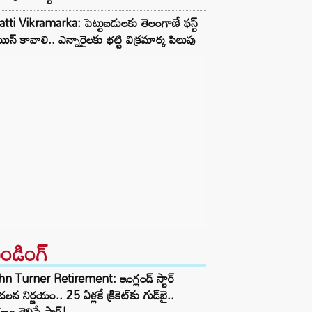
tti Vikramarka: పెట్టుబడులకు తెలంగాణే ఫస్ట్
ిస్ కావాలి.. ఎన్నారైలకు భట్టి విక్రమార్క పిలుపు
రెండింగ్‌
n Turner Retirement: ఇంగ్లండ్ స్టార్
లన నిర్ణయం.. 25 ఏళ్లకే క్రికెట్‌కు గుడ్‌బై..
ణం తెలిస్తే షాక్!