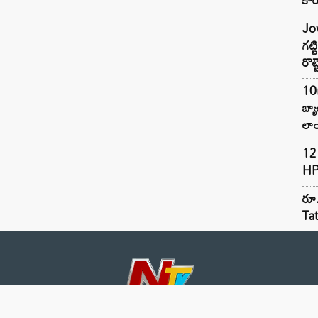
Jow
గట్
రొట్
10
బ్
లాం
12 
HP
రూ.
Ta