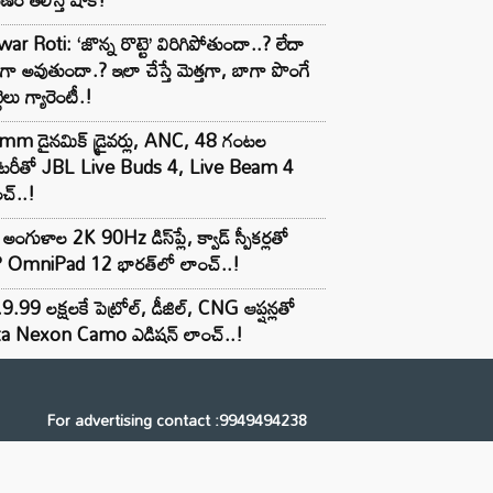
ar Roti: ‘జొన్న రొట్టె’ విరిగిపోతుందా..? లేదా
టిగా అవుతుందా.? ఇలా చేస్తే మెత్తగా, బాగా పొంగే
టెలు గ్యారెంటీ.!
mm డైనమిక్ డ్రైవర్లు, ANC, 48 గంటల
యాటరీతో JBL Live Buds 4, Live Beam 4
చ్..!
అంగుళాల 2K 90Hz డిస్‌ప్లే, క్వాడ్ స్పీకర్లతో
 OmniPad 12 భారత్‌లో లాంచ్..!
9.99 లక్షలకే పెట్రోల్, డీజిల్, CNG ఆప్షన్లతో
ta Nexon Camo ఎడిషన్ లాంచ్..!
For advertising contact :9949494238
Email: digital@ntvnetwork.com