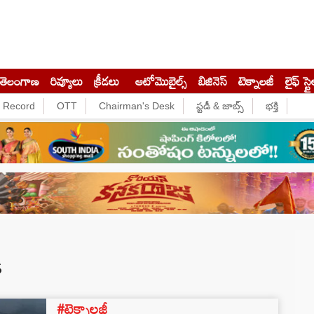
తెలంగాణ
రివ్యూలు
క్రీడలు
ఆటోమొబైల్స్
బిజినెస్‌
టెక్నాలజీ
లైఫ్ స్టై
e Record
OTT
Chairman's Desk
స్టడీ & జాబ్స్
భక్తి
s
#టెక్నాలజీ