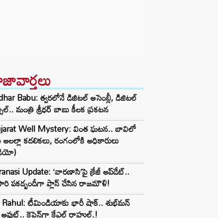
ాజావార్తలు
dhar Babu: త్వరలోనే డిజిటల్ అసెంబ్లీ, డిజిటల్
్సిల్.. మంత్రి శ్రీధర్ బాబు కీలక ప్రకటన
jarat Well Mystery: వింత ఘటన.. బావిలో
ు అలల్లా కదలికలు, రంగంలోకి అధికారులు
డియో)
anasi Update: ‘వారణాసి’పై క్రేజీ అప్‌డేట్..
రి పకడ్బందీగా ప్లాన్ చేసిన రాజమౌళి!
Rahul: టీమిండియాకు భారీ షాక్.. శుభ్‌మన్
్ అవుట్.. కెప్టెన్‌గా కేఎల్ రాహుల్.!