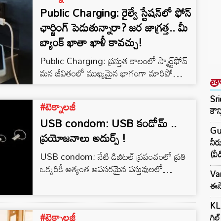
Public Charging: రైల్వే స్టేషన్‌లో ఫోన్
ఛార్జింగ్ పెడుతున్నారా? జర జాగ్రత్త.. మీ
బ్యాంక్ ఖాతా ఖాళీ కావచ్చు!
Public Charging: ప్రస్తుత కాలంలో స్మార్ట్‌ఫోన్
మన జీవితంలో ముఖ్యమైన భాగంగా మారిపోయింది.
త
ప్రయాణాల సమయంలో ఫోన్ బ్యాటరీ – లో అయితే
వెంటనే ఛార్జింగ్ కోసం చాలా మంది
Sri
#టెక్నాలజీ
విమానాశ్రయాలు, రైల్వే స్టేషన్లు, హోటళ్లు, కేఫ్‌లలో
కౌన
USB condom: USB కండోమ్ ..
అందుబాటులో ఉండే పబ్లిక్ ఛార్జింగ్ పాయింట్లను
Gu
ఉపయోగిస్తుంటారు. అయితే ఈ అలవాటు
ప్రయోజనాలు అదుర్స్ !
నీర
కొన్నిసార్లు పెద్ద ప్రమాదానికి దారి తీసే అవకాశం
(వీ
USB condom: నేటి డిజిటల్ ప్రపంచంలో ప్రతి
ఉందని సైబర్ నిపుణులు హెచ్చరిస్తున్నారు. పబ్లిక్
ఒక్కరికీ అత్యంత అవసరమైన వస్తువులలో
ఛార్జింగ్ స్టేషన్లలో హ్యాకర్లు తమ పరికరాలను అమర్చే
Var
స్మార్ట్‌ఫోన్‌లు ముందు వరుసలో ఉంటున్నాయి. మనం
అవకాశం ఉంటుందని…
ఈసా
తరచుగా మన ఫోన్‌లను రైల్వే స్టేషన్లు,
విమానాశ్రయాలు, మాల్స్ వంటి ప్రదేశాలలో పబ్లిక్
KL 
#టెక్నాలజీ
USB పోర్ట్‌లను ఉపయోగించి ఛార్జ్ చేస్తాము. కానీ
గిల