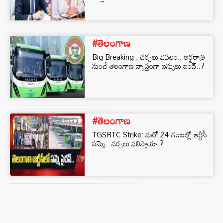
#తెలంగాణ
Big Breaking : చర్చలు విఫలం.. అర్థరాత్రి
నుంచే తెలంగాణ వ్యాప్తంగా బస్సులు బంద్..?
#తెలంగాణ
TGSRTC Strike: మరో 24 గంటల్లో ఆర్టీసీ
సమ్మె.. చర్చలు ఫలిస్తాయా.?