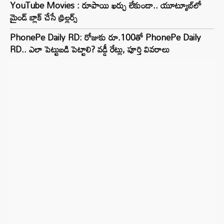
YouTube Movies : రూపాయి ఖర్చు లేకుండా.. యూట్యూబ్‌లో
మైండ్ బ్లాక్‌ చేసే థ్రిల్లర్స్‌
PhonePe Daily RD: రోజుకు రూ.100తో PhonePe Daily
RD.. ఎలా పెట్టుబడి పెట్టాలి? వడ్డీ రేట్లు, పూర్తి వివరాలు