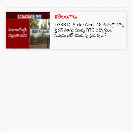
#తెలంగాణ
TGSRTC Strike Alert: 48 గంటల్లో సమ్మె
సైరన్ మోగించనున్న RTC ఉద్యోగులు..
సమ్మెను లైట్ తీసుకున్న ప్రభుత్వం.?