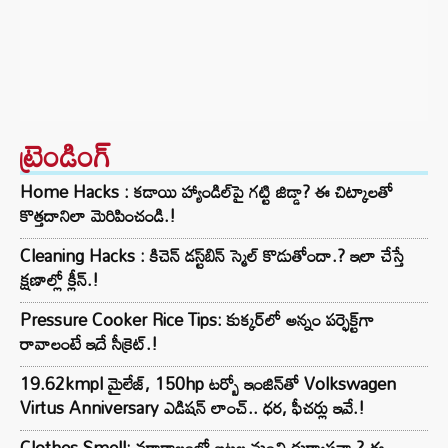
ట్రెండింగ్‌
Home Hacks : కడాయి హ్యాండిల్‌పై గట్టి జిడ్డా? ఈ చిట్కాలతో
కొత్తదానిలా మెరిపించండి.!
Cleaning Hacks : కిచెన్ డస్ట్‌బిన్ స్మెల్ కొడుతోందా.? ఇలా చేస్తే
క్షణాల్లో క్లీన్.!
Pressure Cooker Rice Tips: కుక్కర్‌లో అన్నం పర్ఫెక్ట్‌గా
రావాలంటే ఇదే సీక్రెట్.!
19.62kmpl మైలేజ్, 150hp టర్బో ఇంజిన్‌తో Volkswagen
Virtus Anniversary ఎడిషన్ లాంచ్.. ధర, ఫీచర్లు ఇవే.!
Clothes Smell: వర్షాకాలంలో బట్టల నుంచి దుర్వాసనా.? ఈ