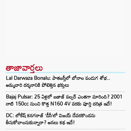
తాజావార్తలు
Lal Darwaza Bonalu: పాతబస్తీలో బోనాల పండుగ శోభ..
అమ్మవారి దర్శనానికి పోటెత్తిన భక్తులు
Bajaj Pulsar: 25 ఏళ్లలో బజాజ్ పల్సర్ ఎంతగా మారింది? 2001
నాటి 150cc నుంచి కొత్త N160 4V వరకు పూర్తి చరిత్ర ఇదే!
DC: లోకేష్ కనగరాజ్ ‘డీసీ’లో విజయ్ దేవరకొండను
తీసుకోవాలనుకున్నారా? అసలు కథ ఇదే!