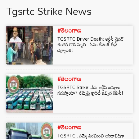
Tgsrtc Strike News
#తెలంగాణ
TGSRTC Driver Death: ఆర్టీసీ డ్రైవర్
శంకర్ గౌడ్ మృతి.. సీఎం రేవంత్ తీవ్ర
దిగ్భ్రాంతి!
#తెలంగాణ
TGSRTC Strike: నేడు ఆర్టీసీ బస్సులు
నడుస్తాయా? సమ్మెపై క్లారిటీ ఇచ్చిన జేఏసీ!
#తెలంగాణ
TGSRTC : సమ్మె విరమించి యధావిధిగా