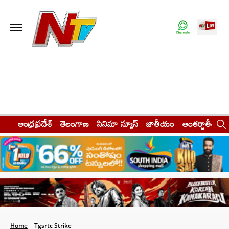
ఆంధ్రప్రదేశ్
తెలంగాణ
సినిమా న్యూస్
జాతీయం
అంతర్జాతీయం
Home
Tgsrtc Strike