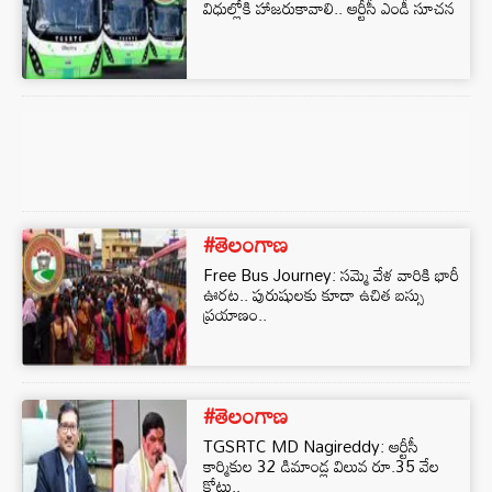
విధుల్లోకి హాజరుకావాలి.. ఆర్టీసీ ఎండీ సూచన
#తెలంగాణ
Free Bus Journey: సమ్మె వేళ వారికి భారీ
ఊరట.. పురుషులకు కూడా ఉచిత బస్సు
ప్రయాణం..
#తెలంగాణ
TGSRTC MD Nagireddy: ఆర్టీసీ
కార్మికుల 32 డిమాండ్ల విలువ రూ.35 వేల
కోట్లు..