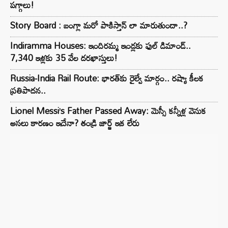
పగ్గాలు!
Story Board : బంగ్లా మరో పాకిస్తాన్ లా మారుతుందా..?
Indiramma Houses: ఇందిరమ్మ ఇండ్లకు ఫుల్ డిమాండ్..
7,340 ఇళ్లకు 35 వేల దరఖాస్తులు!
Russia-India Rail Route: భారత్‌కు రైల్వే మార్గం.. రష్యా కీలక
ప్రతిపాదన..
Lionel Messi’s Father Passed Away: మెస్సీ కన్నీళ్ల వెనుక
అసలు కారణం ఇదేనా? తండ్రి జార్జ్ ఇక లేరు