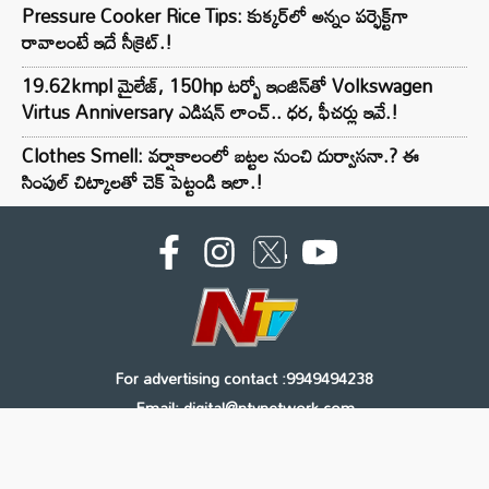
Pressure Cooker Rice Tips: కుక్కర్‌లో అన్నం పర్ఫెక్ట్‌గా
రావాలంటే ఇదే సీక్రెట్.!
19.62kmpl మైలేజ్, 150hp టర్బో ఇంజిన్‌తో Volkswagen
Virtus Anniversary ఎడిషన్ లాంచ్.. ధర, ఫీచర్లు ఇవే.!
Clothes Smell: వర్షాకాలంలో బట్టల నుంచి దుర్వాసనా.? ఈ
సింపుల్ చిట్కాలతో చెక్ పెట్టండి ఇలా.!
For advertising contact :9949494238
Email: digital@ntvnetwork.com
Copyright © 2000 - 2026 - NTV
About Us
Contact Us
Privacy Policy
Terms & Conditions