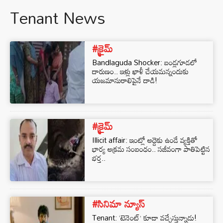
Tenant News
#క్రైమ్
Bandlaguda Shocker: బండ్లగూడలో
దారుణం.. ఇళ్లు ఖాళీ చేయమన్నందుకు
యజమానురాలిపైనే దాడి!
#క్రైమ్
Illicit affair: ఇంట్లో అద్దెకు ఉండే వ్యక్తితో
భార్య అక్రమ సంబంధం.. సజీవంగా పాతిపెట్టిన
భర్త..
#సినిమా న్యూస్
Tenant: ‘టెనెంట్’ కూడా వచ్చేస్తున్నాడు!