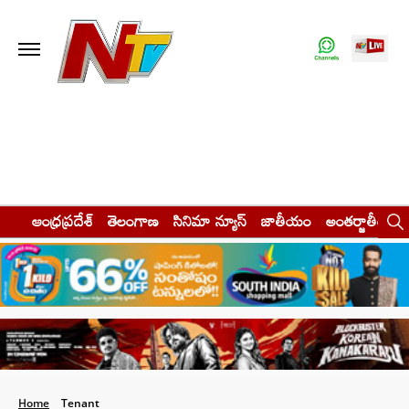
ఆంధ్రప్రదేశ్
తెలంగాణ
సినిమా న్యూస్
జాతీయం
అంతర్జాతీయం
Home
Tenant