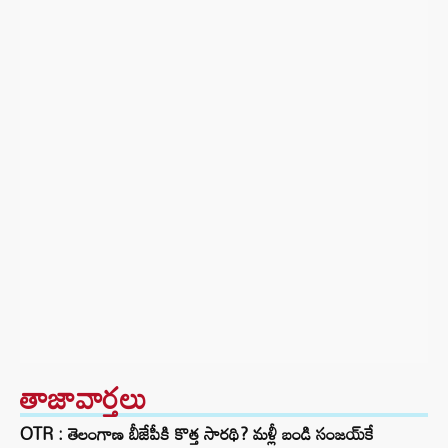
తాజావార్తలు
OTR : తెలంగాణ బీజేపీకి కొత్త సారథి? మళ్లీ బండి సంజయ్‌కే