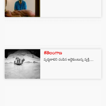
#తెలంగాణ
వృద్దురాలిని చంపిన అద్దెకుంటున్న వ్యక్తి…