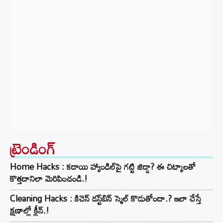
ట్రెండింగ్‌
Home Hacks : కడాయి హ్యాండిల్‌పై గట్టి జిడ్డా? ఈ చిట్కాలతో
కొత్తదానిలా మెరిపించండి.!
Cleaning Hacks : కిచెన్ డస్ట్‌బిన్ స్మెల్ కొడుతోందా.? ఇలా చేస్తే
క్షణాల్లో క్లీన్.!