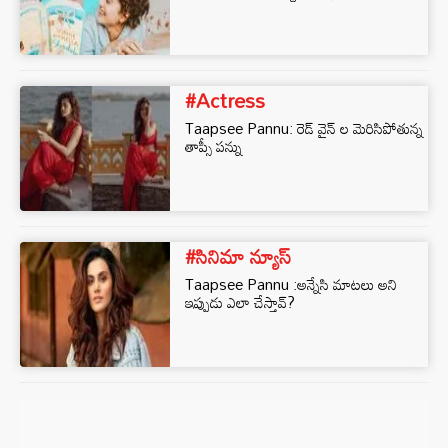
#Actress
Taapsee Pannu: రెడ్ వైన్ ల మెరిసిపోతున్న
తాప్సీ పన్ను
#సినిమా న్యూస్
Taapsee Pannu :అన్నేసి మాటలు అని
ఇప్పుడు ఎలా చేస్తావ్?