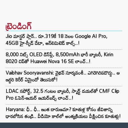
ట్రెండింగ్‌
Jio మాస్టర్ ప్లాన్.. రూ.319కే 18 నెలల Google AI Pro,
45GB హై-స్పీడ్ డేటా, అన్⁭లిమిటెడ్ కాల్స్..!
8,000 నిట్స్ OLED డిస్‌ప్లే, 8,500mAh భారీ బ్యాటరీ, Kirin
8020 చిప్‌తో Huawei Nova 16 SE లాంచ్..!
Vaibhav Sooryavanshi: వైభవ్ సూర్యవంశీ.. ఎగిరెగిరిపడొద్దు.. ఆ
ఇద్దరి కెరీర్ ఏమైందో తెలుసుకో!
LDAC సపోర్ట్, 32.5 గంటల బ్యాటరీ, స్మార్ట్ డయల్‌తో CMF Clip
Pro ఓపెన్-ఇయర్ ఇయర్‌బడ్స్ లాంచ్..!
Haryana: ఛీ.. ఛీ.. ఇంత దారుణమా? కూతుళ్ల కోసం జీవితాన్ని
ధారబోసిన తండ్రి.. వీడియో కాల్‌లో అంత్యక్రియలు వీక్షించిన కూతుళ్లు!