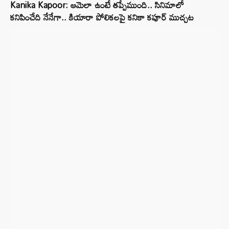
Kanika Kapoor: ఆమెలా ఉంటే తప్పేముంది.. సినిమాలో
కనిపించేది నేనేగా.. కియారా పోలికలపై కనికా కపూర్ ముచ్చట