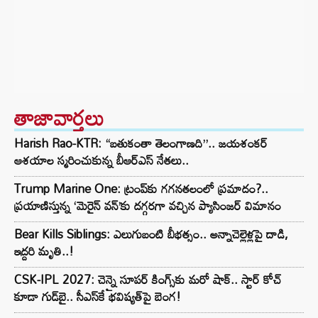
తాజావార్తలు
Harish Rao-KTR: “బతుకంతా తెలంగాణది”.. జయశంకర్
ఆశయాల స్మరించుకున్న బీఆర్ఎస్ నేతలు..
Trump Marine One: ట్రంప్‌కు గగనతలంలో ప్రమాదం?..
ప్రయాణిస్తున్న ‘మెరైన్ వన్’కు దగ్గరగా వచ్చిన ప్యాసింజర్ విమానం
Bear Kills Siblings: ఎలుగుబంటి బీభత్సం.. అన్నాచెల్లెళ్లపై దాడి,
ఇద్దరి మృతి..!
CSK-IPL 2027: చెన్నై సూపర్ కింగ్స్‌కు మరో షాక్.. స్టార్ కోచ్
కూడా గుడ్‌బై.. సీఎస్‌కే భవిష్యత్‌పై బెంగ!