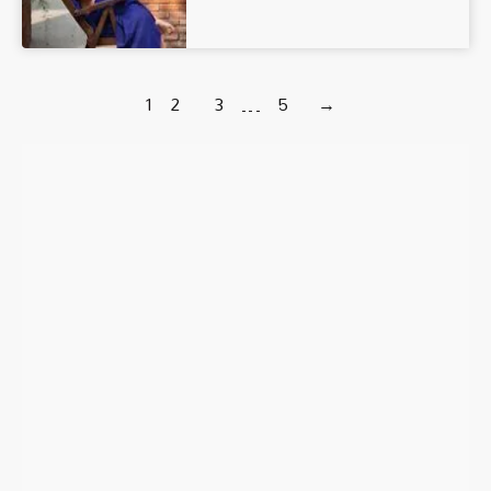
1
2
3
…
5
→