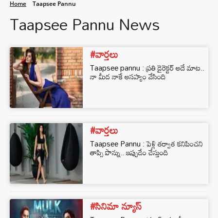
Home
Taapsee Pannu
Taapsee Pannu News
#వార్తలు
Taapsee pannu : ప్రతి డైరెక్టర్ అదే మాట..
నా మీద నాకే అసహ్యం వేసింది
#వార్తలు
Taapsee Pannu : పెళ్లి తర్వాత కనిపించని
తాప్సి పొన్ను.. ఇప్పుడేం చేస్తుంది
#సినిమా న్యూస్