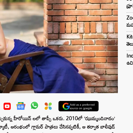
ఫ్ర
Zod
మహ
Kit
తెల
Ind
ఉచి
Add as a preferred
source on google
్చుకున్న హీరోయిన్ లలో తాప్సీ ఒకరు. 2010లో ‘ఝుమ్మందినాదం’
 బ్యూటీ, ఆరంభంలో గ్లామర్ పాత్రలు చేసినప్పటికీ, ఆ తర్వాత బాలీవుడ్