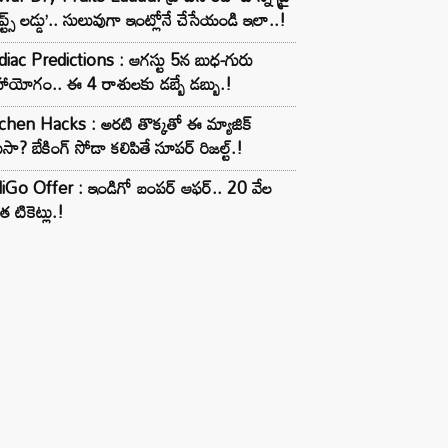
ూప్ట్స్ లడ్డు’.. సులువుగా ఇంట్లోనే చేసేయండి ఇలా..!
iac Predictions : ఆగస్టు 5న బుధ-గురు
ాయోగం.. ఈ 4 రాశులకు డబ్బే డబ్బు.!
chen Hacks : అరటి తొక్కతో ఈ మ్యాజిక్
ుసా? బేకింగ్ సోడా కలిపితే సూపర్ రిజల్ట్.!
iGo Offer : ఇండిగో బంపర్ ఆఫర్.. 20 వేల
త టికెట్లు.!