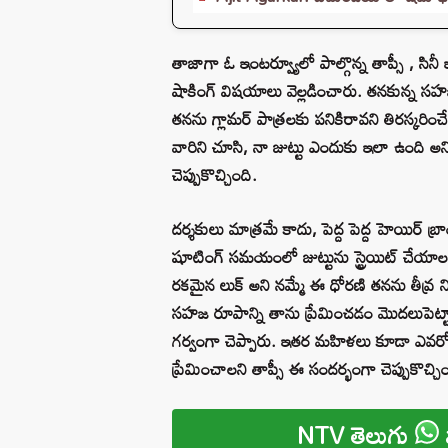
తాజాగా ఓ ఇంటర్వ్యూలో పాల్గొన్న తాప్సీ , సినీ 
షాకింగ్ విషయాలు వెల్లడించారు. తనకున్న సహ
తనను గ్లామర్ పాత్రలకు పనికిరావని తిరస్కరిం
వారిని చూసి, నా జుట్టు ఎందుకు ఇలా ఉంది అని 
చెప్పుకొచ్చింది.
దర్శకులు మాత్రమే కాదు, పెద్ద పెద్ద హెయిర్ బ్
షూటింగ్ సమయంలో జుట్టును స్ట్రెయిట్ చేయాలని 
రకమైన లుక్ అని నమ్మే ఈ ధోరణి తనను తీవ్ర ని
సహజ రూపాన్ని తాను ప్రేమించడం మొదలుపెట్టా
గర్వంగా చెప్పారు. ఇతర మహిళలు కూడా ఎవరో
ప్రేమించాలని తాప్సీ ఈ సందర్భంగా చెప్పుకొచ్చిం
NTV తెలుగు