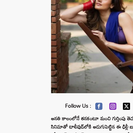
Follow Us :
అనతి కాలంలోనే తనకంటూ మంచి గుర్తింపు తెచ
సినిమాతో టాలీవుడ్‌లోకి అడుగుపెట్టిన ఈ ఢిల్లీ