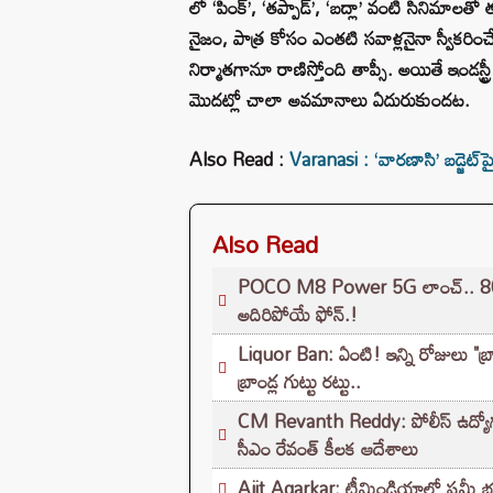
లో ‘పింక్’, ‘తప్పాడ్’, ‘బద్లా’ వంటి సినిమాలతో
నైజం, పాత్ర కోసం ఎంతటి సవాళ్లనైనా స్వీకరిం
నిర్మాతగానూ రాణిస్తోంది తాప్సీ. అయితే ఇండస్ట్
మొదట్లో చాలా అవమానాలు ఏదురుకుందట.
Also Read :
Varanasi : ‘వారణాసి’ బడ్జెట్‌
Also Read
POCO M8 Power 5G లాంచ్.. 8000
అదిరిపోయే ఫోన్.!
Liquor Ban: ఏంటి! ఇన్ని రోజులు "బ్
బ్రాండ్ల గుట్టు రట్టు..
CM Revanth Reddy: పోలీస్ ఉద్యోగ పరీ
సీఎం రేవంత్ కీలక ఆదేశాలు
Ajit Agarkar: టీమిండియాలో షమీ భవిష్యత