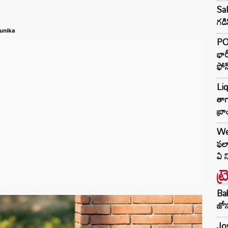
Sal
గడి
unika
PO
భార
ఫోన
Liq
తాగ
బ్రా
We
ఫలా
ఏ న
ట్
Ba
జోస
Jow