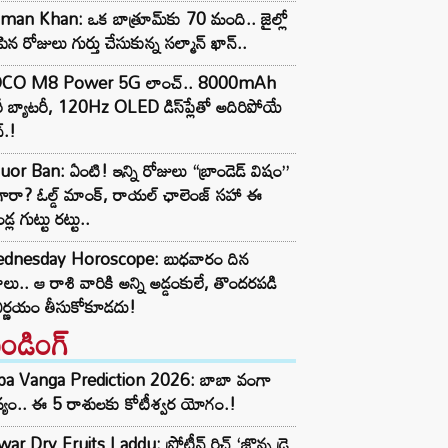
man Khan: ఒక బాత్రూమ్‌కు 70 మంది.. జైల్లో
పిన రోజులు గుర్తు చేసుకున్న సల్మాన్ ఖాన్..
CO M8 Power 5G లాంచ్.. 8000mAh
ీ బ్యాటరీ, 120Hz OLED డిస్‌ప్లేతో అదిరిపోయే
్.!
uor Ban: ఏంటి! ఇన్ని రోజులు “బ్రాండెడ్ విషం”
ారా? ఓల్డ్ మాంక్, రాయల్ ఛాలెంజ్‌ సహా ఈ
ండ్ల గుట్టు రట్టు..
dnesday Horoscope: బుధవారం దిన
లు.. ఆ రాశి వారికి అన్ని అడ్డంకులే, తొందరపడి
ిర్ణయం తీసుకోకూడదు!
రెండింగ్‌
ba Vanga Prediction 2026: బాబా వంగా
్యం.. ఈ 5 రాశులకు కోటీశ్వర యోగం.!
ar Dry Fruits Laddu: ప్రోటీన్ రిచ్ ‘జొన్న డ్రై