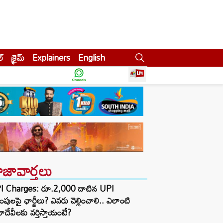
ల్
క్రైమ్
Explainers
English
ాజావార్తలు
I Charges: రూ.2,000 దాటిన UPI
్లింపులపై ఛార్జీలు? ఎవరు చెల్లించాలి.. ఎలాంటి
ాదేవీలకు వర్తిస్తాయంటే?