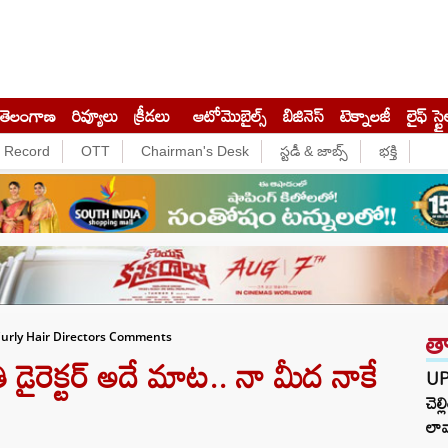
తెలంగాణ
రివ్యూలు
క్రీడలు
ఆటోమొబైల్స్
బిజినెస్‌
టెక్నాలజీ
లైఫ్ స్టై
e Record
OTT
Chairman's Desk
స్టడీ & జాబ్స్
భక్తి
త
urly Hair Directors Comments
డైరెక్టర్ అదే మాట.. నా మీద నాకే
UP
చెల
లావ