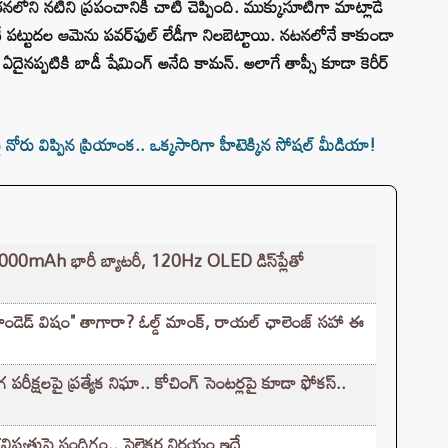
 తనలోని నటిని ప్రపంచానికి చాటి చెప్పింది. ముక్కుసూటిగా మాట్లాడే
చే పట్టుదల ఆమెను పవర్‌ఫుల్ లేడీగా నిలబెట్టాయి. నటనలోనే కాకుండా
రీ ఏదైనప్పటికి బాడీ షేమింగ్ అనేది కామన్. అలాగే తాప్సీ కూడా కెరీర్
పై నోరు విప్పిన ప్రియాంక.. ఒక్కసారిగా హీటెక్కిన సోషల్ మీడియా!
mAh భారీ బ్యాటరీ, 120Hz OLED డిస్‌ప్లేతో
రాండెడ్ విషం" తాగారా? ఓల్డ్ మాంక్, రాయల్ ఛాలెంజ్‌ సహా ఈ
క్షలపై ప్రత్యేక నిఘా.. కోచింగ్ సెంటర్లపై కూడా ఫోకస్..
్తుపై సందిగ్ధం.. సెలెక్టర్ల నిర్ణయం ఇదే