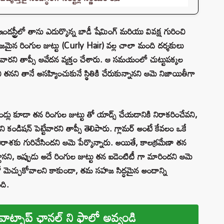
ఇండస్ట్రీలో తాను ఎదుర్కొన్న బాడీ షేమింగ్ మరియు వివక్ష గురించి
జమైన రింగుల జుట్టు (Curly Hair) వల్ల చాలా మంది దర్శకులు
చేవారని తాప్సీ ఆవేదన వ్యక్తం చేశారు. ఆ సమయంలో చుట్టుపక్కల
తనని తానే అసహ్యించుకునే స్థితికి చేరుకున్నానని ఆమె నిజాయితీగా
రాండ్లు కూడా తన రింగుల జుట్టు తో యాడ్స్ చేయడానికి నిరాకరించేవని,
కండిషన్ పెట్టేవారని తాప్సీ తెలిపారు. గ్లామర్ అంటే కేవలం ఒకే
రాశకు గురిచేసిందని ఆమె పేర్కొన్నారు. అయితే, కాలక్రమేణా తన
నని, ఇప్పుడు అదే రింగుల జుట్టు తన ఐడెంటిటీ గా మారిందని ఆమె
 మెచ్చుకోవాలని కాకుండా, తమ సహజ సిద్ధమైన అందాన్ని
ది.
వాట్సాప్ ఛానల్ ని ఫాలో అవ్వండి