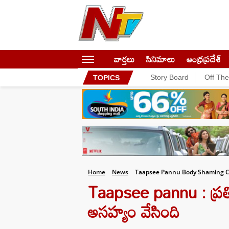
వార్తలు
సినిమాలు
ఆంధ్రప్రదేశ్
Story Board
Off Th
TOPICS
Home
News
Taapsee Pannu Body Shaming C
Taapsee pannu : ప్రతి 
అసహ్యం వేసింది