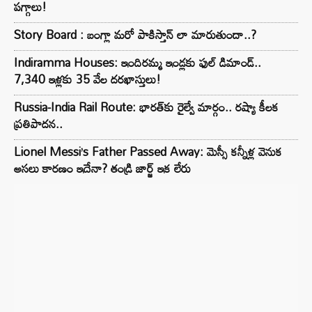
పగ్గాలు!
Story Board : బంగ్లా మరో పాకిస్తాన్ లా మారుతుందా..?
Indiramma Houses: ఇందిరమ్మ ఇండ్లకు ఫుల్ డిమాండ్..
7,340 ఇళ్లకు 35 వేల దరఖాస్తులు!
Russia-India Rail Route: భారత్‌కు రైల్వే మార్గం.. రష్యా కీలక
ప్రతిపాదన..
Lionel Messi’s Father Passed Away: మెస్సీ కన్నీళ్ల వెనుక
అసలు కారణం ఇదేనా? తండ్రి జార్జ్ ఇక లేరు