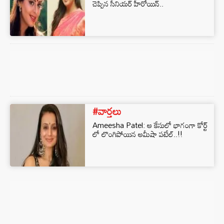
చెప్పిన సీనియర్ హీరోయిన్..
#వార్తలు
Ameesha Patel: ఆ కేసులో భాగంగా కోర్ట్
లో లొంగిపోయిన అమీషా పటేల్..!!