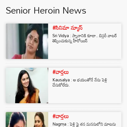
Senior Heroin News
#సినిమా న్యూస్
Sri Vidya : స్నానానికి కూడా.. బిస్లరీ వాటర్
తెప్పించుకున్న హీరోయిన్
#వార్తలు
Kausalya : ఆ భయంతోనే నేను పెళ్లి
చేసుకోలేదు.
#వార్తలు
Nagma : పెళ్లి పై తన మనసులోని మాటను