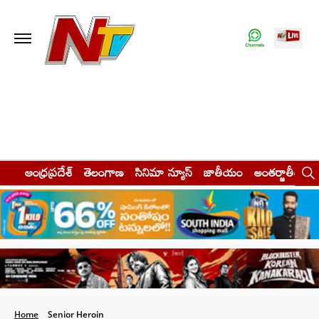
ఆంధ్రప్రదేశ్
తెలంగాణ
సినిమా న్యూస్
జాతీయం
అంతర్జాతీయం
Home
Senior Heroin