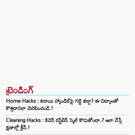
ట్రెండింగ్‌
Home Hacks : కడాయి హ్యాండిల్‌పై గట్టి జిడ్డా? ఈ చిట్కాలతో
కొత్తదానిలా మెరిపించండి.!
Cleaning Hacks : కిచెన్ డస్ట్‌బిన్ స్మెల్ కొడుతోందా.? ఇలా చేస్తే
క్షణాల్లో క్లీన్.!