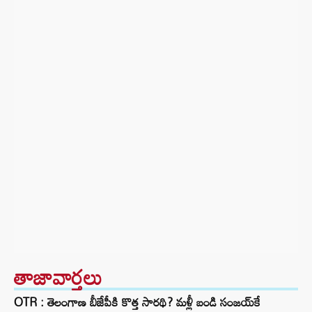
తాజావార్తలు
OTR : తెలంగాణ బీజేపీకి కొత్త సారథి? మళ్లీ బండి సంజయ్‌కే