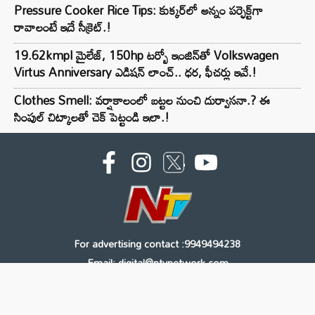
Pressure Cooker Rice Tips: కుక్కర్‌లో అన్నం పర్ఫెక్ట్‌గా
రావాలంటే ఇదే సీక్రెట్.!
19.62kmpl మైలేజ్, 150hp టర్బో ఇంజిన్‌తో Volkswagen
Virtus Anniversary ఎడిషన్ లాంచ్.. ధర, ఫీచర్లు ఇవే.!
Clothes Smell: వర్షాకాలంలో బట్టల నుంచి దుర్వాసనా.? ఈ
సింపుల్ చిట్కాలతో చెక్ పెట్టండి ఇలా.!
For advertising contact :9949494238
Email: digital@ntvnetwork.com
Copyright © 2000 - 2026 - NTV
About Us
Contact Us
Privacy Policy
Terms & Conditions