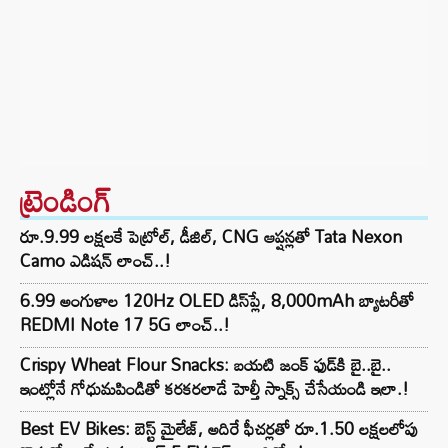
ట్రెండింగ్‌
రూ.9.99 లక్షలకే పెట్రోల్, డీజిల్, CNG ఆప్షన్లతో Tata Nexon
Camo ఎడిషన్ లాంచ్..!
6.99 అంగుళాల 120Hz OLED డిస్‌ప్లే, 8,000mAh బ్యాటరీతో
REDMI Note 17 5G లాంచ్..!
Crispy Wheat Flour Snacks: బయటి జంక్ ఫుడ్‌కి బై..బై..
ఇంట్లోనే గోధుమపిండితో కరకరలాడే హెల్తీ స్నాక్స్ చేసేయండి ఇలా.!
Best EV Bikes: బెస్ట్ మైలేజ్, అదిరే ఫీచర్లతో రూ.1.50 లక్షలలోపు