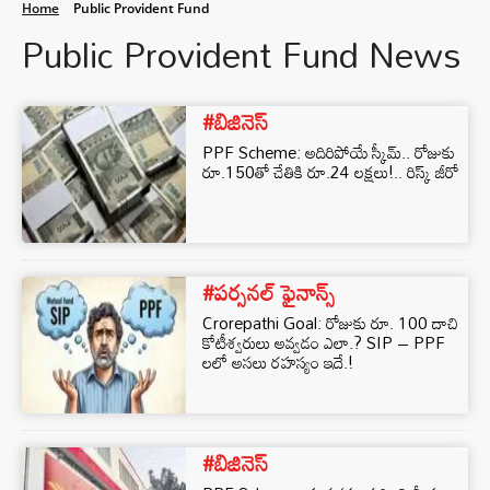
Home
Public Provident Fund
Public Provident Fund News
#బిజినెస్‌
PPF Scheme: అదిరిపోయే స్కీమ్.. రోజుకు
రూ.150తో చేతికి రూ.24 లక్షలు!.. రిస్క్ జీరో
#పర్సనల్‌ ఫైనాన్స్‌
Crorepathi Goal: రోజుకు రూ. 100 దాచి
కోటీశ్వరులు అవ్వడం ఎలా.? SIP – PPF
లలో అసలు రహస్యం ఇదే.!
#బిజినెస్‌