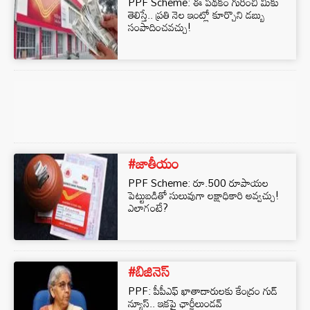
PPF Scheme: ఈ పథకం గురించి మీకు
తెలిస్తే.. ప్రతి నెల ఇంట్లో కూర్చొని డబ్బు
సంపాదించవచ్చు!
#జాతీయం
PPF Scheme: రూ.500 రూపాయల
పెట్టుబడితో సులువుగా లక్షాధికారి అవ్వచ్చు!
ఎలాగంటే?
#బిజినెస్‌
PPF: పీపీఎఫ్ ఖాతాదారులకు కేంద్రం గుడ్
న్యూస్.. ఇకపై ఛార్జీలుండవ్