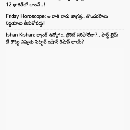
12 భారత్‌లో లాంచ్..!
Friday Horoscope: ఆ రాశి వారు జాగ్రత్త.. తొందరపాటు
నిర్ణయాలు తీసుకోవద్దు!
Ishan Kishan: బ్యాంక్ ఉద్యోగం, క్రికెట్ సరిపోలేదా?.. పార్ట్ టైమ్
టీ కొట్టు ఎప్పుడు పెట్టావ్ ఇషాన్ కిషాన్ భాయ్‌?