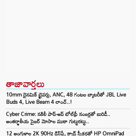
తాజావార్తలు
10mm డైనమిక్ డ్రైవర్లు, ANC, 48 గంటల బ్యాటరీతో JBL Live
Buds 4, Live Beam 4 లాంచ్..!
Cyber Crime: నకిలీ పాప్-అప్ టోల్‌ఫ్రీ నంబర్లతో బురిడీ..
అంతర్జాతీయ సైబర్ మోసాల ముఠా గుట్టురట్టు..
12 అంగుళాల 2K 90Hz డిస్‌ప్లే, క్వాడ్ స్పీకర్లతో HP OmniPad