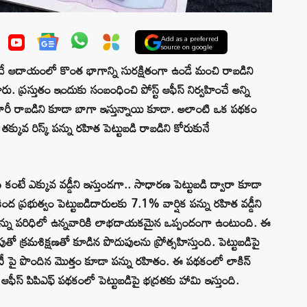
Add as a preferred
source on google
ే ఆదాయంలో కొంత భాగాన్ని సురక్షితంగా ఉండే మంచి రాబడిని
రు. ప్రస్తుతం ఇందుకు సంబంధించి పోస్ట్ ఆఫీస్ నిర్వహించే అన్ని
ారీ రాబడిని కూడా బాగా ఇస్తున్నాయి కూడా. అలాంటి ఒక పథకం
క్కువ రిస్క్ పన్ను రహిత పెట్టుబడి రాబడిని కోరుకునే
7% కంటే ఎక్కువ వడ్డీని ఇస్తుండగా.. సాధారణ పెట్టుబడి ద్వారా కూడా
డ్ కింద ప్రభుత్వం పెట్టుబడిదారులకు 7.1% వార్షిక పన్ను రహిత వడ్డీని
క పన్ను పరిధిలో ఉన్నవారికి లాభదాయకమైన ఒప్పందంగా ఉంటుంది. ఈ
తో క్రమశిక్షణతో కూడిన పొదుపులను ప్రోత్సహిస్తుంది. పెట్టుబడిపై
రిటీ పై పొందిన మొత్తం కూడా పన్ను రహితం. ఈ పథకంలో లాకిన్
 ఆఫీస్ పిపిఎఫ్ పథకంలో పెట్టుబడిపై భద్రతకు హామి ఇస్తుంది.