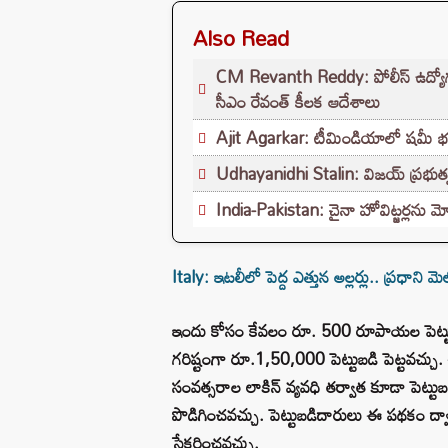
Also Read
CM Revanth Reddy: పోలీస్ ఉద్యోగ పరీ
సీఎం రేవంత్ కీలక ఆదేశాలు
Ajit Agarkar: టీమిండియాలో షమీ భవిష్యత
Udhayanidhi Stalin: విజయ్ ప్రభుత్వ
India-Pakistan: చైనా హోవిట్జర్లను మో
Italy: ఇటలీలో పెద్ద ఎత్తున అల్లర్లు.. ప్రధాని 
ఇందు కోసం కేవలం రూ. 500 రూపాయల పెట్టు
గరిష్టంగా రూ.1,50,000 పెట్టుబడి పెట్టవచ్చు
సంవత్సరాల లాకిన్ వ్యవధి తర్వాత కూడా పెట్టు
పొడిగించవచ్చు. పెట్టుబడిదారులు ఈ పథకం ద్
సేకరించవచ్చు.