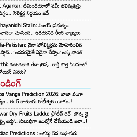
t Agarkar: టీమిండియాలో షమీ భవిష్యత్తుపై
ిగ్ధం.. సెలెక్టర్ల నిర్ణయం ఇదే
ayanidhi Stalin: విజయ్ ప్రభుత్వం
రవాదిలా చూసింది.. ఉదయనిధి కీలక వ్యాఖ్యలు
ia-Pakistan: చైనా హోవిట్జర్లను మోహరించిన
ిస్థాన్.. ‘అవసరమైతే ఏదైనా చేస్తాం’ అన్న భారత్
thi: నయనతార లేదా త్రిష.. కార్తీ కొత్త సినిమాలో
రోయిన్ ఎవరు?
రెండింగ్‌
ba Vanga Prediction 2026: బాబా వంగా
్యం.. ఈ 5 రాశులకు కోటీశ్వర యోగం.!
ar Dry Fruits Laddu: ప్రోటీన్ రిచ్ ‘జొన్న డ్రై
ూప్ట్స్ లడ్డు’.. సులువుగా ఇంట్లోనే చేసేయండి ఇలా..!
iac Predictions : ఆగస్టు 5న బుధ-గురు