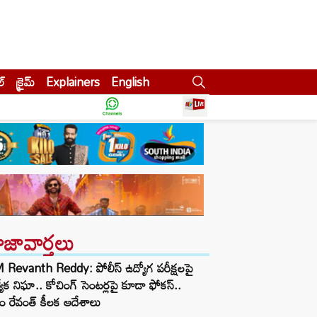
ల్
క్రైమ్
Explainers
English
ాజావార్తలు
Revanth Reddy: పోలీస్ ఉద్యోగ పరీక్షలపై
త్యేక నిఘా.. కోచింగ్ సెంటర్లపై కూడా ఫోకస్..
ం రేవంత్ కీలక ఆదేశాలు