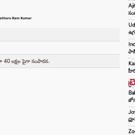
Aji
సంద
othuru Ram Kumar
Udh
ఉగ్
Ind
పాక
ారా 40 లక్షల పైగా సంపాదన.
Kar
హీ
ట్
Ba
జోస
Jow
ఫ్ర
Zod