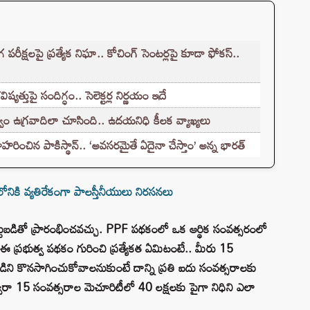
క్షలపై ప్రత్యేక నిఘా.. కోచింగ్ సెంటర్లపై కూడా ఫోకస్..
్తుపై సందిగ్ధం.. సెలెక్టర్ల నిర్ణయం ఇదే
ం ఉగ్రవాదిలా చూసింది.. ఉదయనిధి కీలక వ్యాఖ్యలు
హరించిన పాకిస్థాన్.. ‘అవసరమైతే ఏదైనా చేస్తాం’ అన్న భారత్
మెలోనికి వ్యతిరేకంగా పాలస్తీనీయులు నిరసనలు
బడితో ప్రారంభించవచ్చు. PPF పథకంలో ఒక ఆర్థిక సంవత్సరంలో
. ఈ ప్రభుత్వ పథకం గురించి ప్రత్యేకత ఏమిటంటే.. మీరు 15
బడిని కొనసాగించుకోవాలనుకుంటే దాన్ని ప్రతి ఐదు సంవత్సరాలకు
వారా 15 సంవత్సరాల మెచూరిటీలో 40 లక్షలకు పైగా నిధిని ఎలా