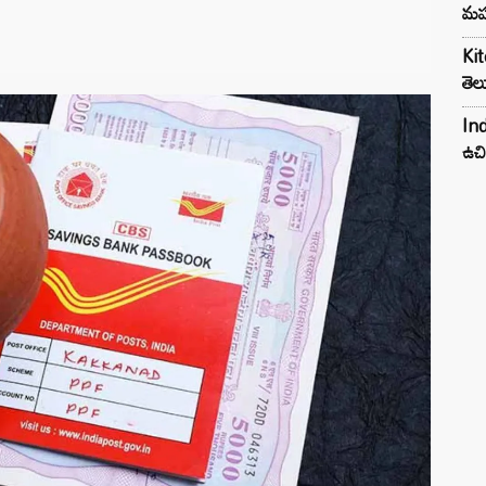
మహ
Kit
తెల
Ind
ఉచి