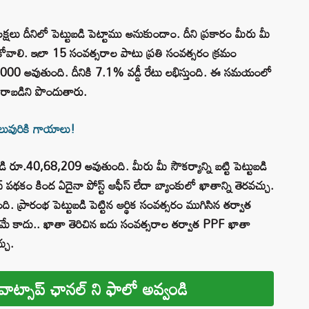
క్షలు దీనిలో పెట్టుబడి పెట్టాము అనుకుందాం. దీని ప్రకారం మీరు మీ
ోవాలి. ఇలా 15 సంవత్సరాల పాటు ప్రతి సంవత్సరం క్రమం
,50,000 అవుతుంది. దీనికి 7.1% వడ్డీ రేటు లభిస్తుంది. ఈ సమయంలో
రాబడిని పొందుతారు.
లువురికి గాయాలు!
 రూ.40,68,209 అవుతుంది. మీరు మీ సౌకర్యాన్ని బట్టి పెట్టుబడి
ఫ్ పథకం కింద ఏదైనా పోస్ట్ ఆఫీస్ లేదా బ్యాంకులో ఖాతాన్ని తెరవచ్చు.
ంది. ప్రారంభ పెట్టుబడి పెట్టిన ఆర్థిక సంవత్సరం ముగిసిన తర్వాత
రమే కాదు.. ఖాతా తెరిచిన ఐదు సంవత్సరాల తర్వాత PPF ఖాతా
చు.
వాట్సాప్ ఛానల్ ని ఫాలో అవ్వండి