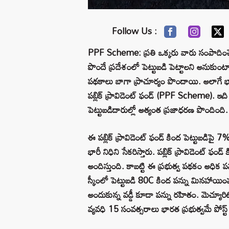
Follow Us :
PPF Scheme: ప్రతి ఒక్కరు వారు సంపాదించ
పొందే ప్రదేశంలో పెట్టుబడి పెట్టాలని అనుకుంటా
పథకాలు బాగా ప్రాచూర్యం పొందాయి. అలాగే భ
పబ్లిక్ ప్రావిడెంట్ ఫండ్ (PPF Scheme). ఇది త
పెట్టుబడిదారుల్లో అత్యంత ప్రజాధరణ పొందింది.
ఈ పబ్లిక్ ప్రావిడెంట్ ఫండ్ కింద పెట్టుబడిపై 
భారీ నిధిని సేకరిస్తారు. పబ్లిక్ ప్రావిడెంట్ ఫం
అందిస్తుంది. కాబట్టి ఈ ప్రభుత్వ పథకం అధి
స్కీంలో పెట్టుబడి 80C కింద పన్ను మినహాయింపు
అందుకున్న వడ్డీ కూడా పన్ను రహితం. మెచ్యూ
వ్యవధి 15 సంవత్సరాలు భారత ప్రభుత్వమే పోస్ట్