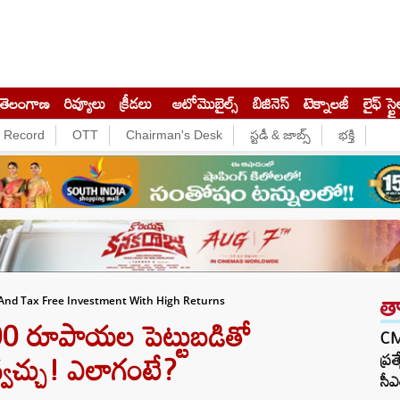
తెలంగాణ
రివ్యూలు
క్రీడలు
ఆటోమొబైల్స్
బిజినెస్‌
టెక్నాలజీ
లైఫ్ స్టై
e Record
OTT
Chairman's Desk
స్టడీ & జాబ్స్
భక్తి
త
And Tax Free Investment With High Returns
 రూపాయల పెట్టుబడితో
CM 
వ్వచ్చు! ఎలాగంటే?
ప్ర
సీఎ