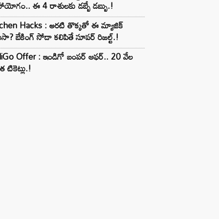
ాయోగం.. ఈ 4 రాశులకు డబ్బే డబ్బు.!
chen Hacks : అరటి తొక్కతో ఈ మ్యాజిక్
ుసా? బేకింగ్ సోడా కలిపితే సూపర్ రిజల్ట్.!
iGo Offer : ఇండిగో బంపర్ ఆఫర్.. 20 వేల
త టికెట్లు.!