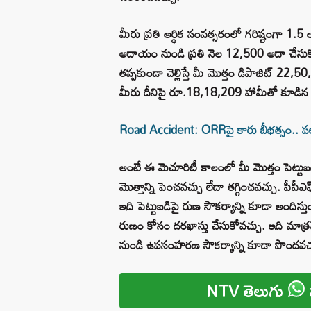
మీరు ప్రతి ఆర్థిక సంవత్సరంలో గరిష్టంగా 1.5 ల
ఆదాయం నుండి ప్రతి నెల 12,500 ఆదా చేసుక
తప్పకుండా చెల్లిస్తే మీ మొత్తం డిపాజిట్ 22
మీరు దీనిపై రూ.18,18,209 హామీతో కూడిన 
Road Accident: ORRపై కారు బీభత్సం.. ప
అంటే ఈ మెచూరిటీ కాలంలో మీ మొత్తం పెట్టుబడి
మొత్తాన్ని పెంచవచ్చు లేదా తగ్గించవచ్చు. పీపీఎ
ఇది పెట్టుబడిపై రుణ సౌకర్యాన్ని కూడా అందిస్తు
రుణం కోసం దరఖాస్తు చేసుకోవచ్చు. ఇది మాత్
నుండి ఉపసంహరణ సౌకర్యాన్ని కూడా పొందవచ్
NTV తెలుగు