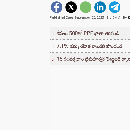
Published Date :September 23, 2025 ,
11:45 AM
By
K
కేవలం 500తో PPF ఖాతా తెరవండి
7.1% పన్ను రహిత రాబడిని పొందండి
15 సంవత్సరాల క్రమపూర్వక పెట్టుబడి ద్వ