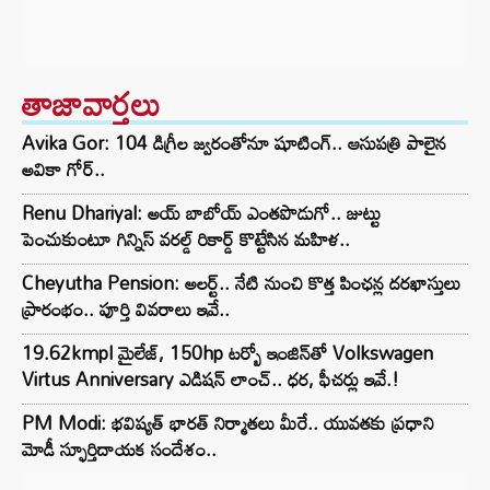
తాజావార్తలు
Avika Gor: 104 డిగ్రీల జ్వరంతోనూ షూటింగ్.. ఆసుపత్రి పాలైన
అవికా గోర్..
Renu Dhariyal: అయ్ బాబోయ్ ఎంతపొడుగో.. జుట్టు
పెంచుకుంటూ గిన్నిస్ వరల్డ్ రికార్డ్ కొట్టేసిన మహిళ..
Cheyutha Pension: అలర్ట్.. నేటి నుంచి కొత్త పింఛన్ల దరఖాస్తులు
ప్రారంభం.. పూర్తి వివరాలు ఇవే..
19.62kmpl మైలేజ్, 150hp టర్బో ఇంజిన్‌తో Volkswagen
Virtus Anniversary ఎడిషన్ లాంచ్.. ధర, ఫీచర్లు ఇవే.!
PM Modi: భవిష్యత్ భారత్ నిర్మాతలు మీరే.. యువతకు ప్రధాని
మోడీ స్ఫూర్తిదాయక సందేశం..