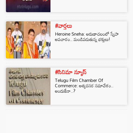
#వార్తలు
Heroine Sneha: అరుణాచలంలో స్నేహ
అపచారం.. మండిపడుతున్న భక్తులు!
#సినిమా న్యూస్
Telugu Film Chamber Of
Commerce: అత్యవసర సమావేశం..
అందుకేనా..?