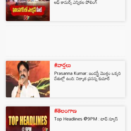
ఆఫ్ కామర్స్ ఎన్నికల పోలింగ్
#వార్తలు
Prasanna Kumar: ఇండస్ట్రీ మొత్తం ఒక్కరి
చేతుల్లో ఉంది: నిర్మాత ప్రసన్న కుమార్
#తెలంగాణ
Top Headlines @9PM : టాప్‌ న్యూస్‌