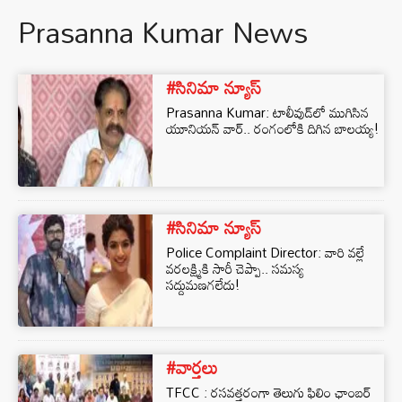
Prasanna Kumar News
#సినిమా న్యూస్
Prasanna Kumar: టాలీవుడ్‌లో ముగిసిన
యూనియన్ వార్.. రంగంలోకి దిగిన బాలయ్య!
#సినిమా న్యూస్
Police Complaint Director: వారి వల్లే
వరలక్ష్మికి సారీ చెప్పా.. సమస్య
సద్దుమణగలేదు!
#వార్తలు
TFCC : రసవత్తరంగా తెలుగు ఫిలిం ఛాంబర్