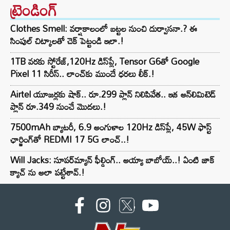
ట్రెండింగ్‌
Clothes Smell: వర్షాకాలంలో బట్టల నుంచి దుర్వాసనా.? ఈ
సింపుల్ చిట్కాలతో చెక్ పెట్టండి ఇలా.!
1TB వరకు స్టోరేజ్,120Hz డిస్‌ప్లే, Tensor G6తో Google
Pixel 11 సిరీస్.. లాంచ్⁭కు ముందే ధరలు లీక్.!
Airtel యూజర్లకు షాక్.. రూ.299 ప్లాన్ నిలిపివేత.. ఇక అన్‌లిమిటెడ్
ప్లాన్ రూ.349 నుంచే మొదలు.!
7500mAh బ్యాటరీ, 6.9 అంగుళాల 120Hz డిస్‌ప్లే, 45W ఫాస్ట్
ఛార్జింగ్‌తో REDMI 17 5G లాంచ్..!
Will Jacks: సూపర్‌మ్యాన్ ఫీల్డింగ్.. అయ్యా బాబోయ్..! ఏంటి జాక్
క్యాచ్ ను అలా పట్టేశావ్.!