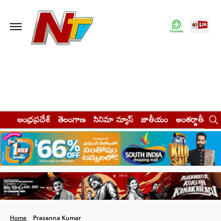
ఆంధ్రప్రదేశ్
తెలంగాణ
సినిమా న్యూస్
జాతీయం
అంతర్జాతీయం
Home
Prasanna Kumar