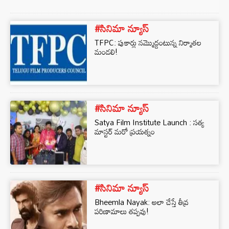
#సినిమా న్యూస్
TFPC: పుకార్లు నమ్మొద్దంటున్న నిర్మాతల
మండలి!
#సినిమా న్యూస్
Satya Film Institute Launch : సత్య
మాస్టర్ మరో ప్రయత్నం
#సినిమా న్యూస్
Bheemla Nayak: అలా చేస్తే తీవ్ర
పరిణామాలు తప్పవు!