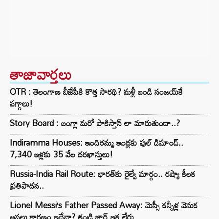
తాజావార్తలు
OTR : తెలంగాణ బీజేపీకి కొత్త సారథి? మళ్లీ బండి సంజయ్‌కే
పగ్గాలు!
Story Board : బంగ్లా మరో పాకిస్తాన్ లా మారుతుందా..?
Indiramma Houses: ఇందిరమ్మ ఇండ్లకు ఫుల్ డిమాండ్..
7,340 ఇళ్లకు 35 వేల దరఖాస్తులు!
Russia-India Rail Route: భారత్‌కు రైల్వే మార్గం.. రష్యా కీలక
ప్రతిపాదన..
Lionel Messi’s Father Passed Away: మెస్సీ కన్నీళ్ల వెనుక
అసలు కారణం ఇదేనా? తండ్రి జార్జ్ ఇక లేరు