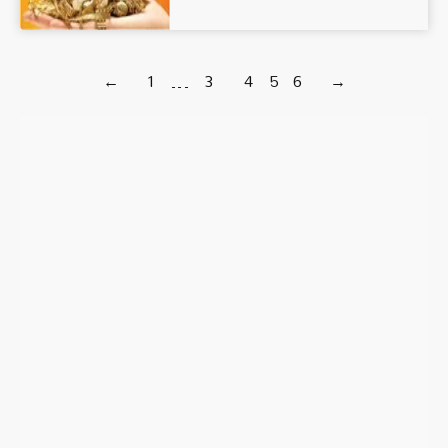
←
1
…
3
4
5
6
→