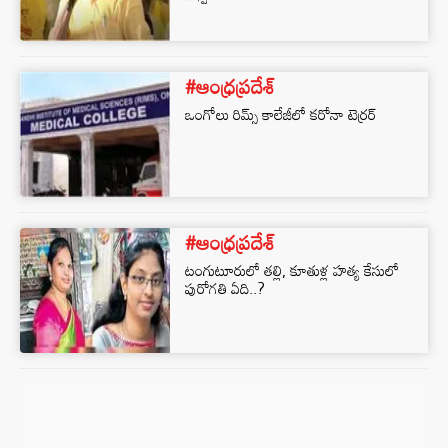
#ఆంధ్రప్రదేశ్
ఒంగోలు రిమ్స్ కాలేజీలో కరోనా టెర్రర్
#ఆంధ్రప్రదేశ్
టంగుటూరులో తల్లి, కూతుళ్ల హత్య కేసులో
పురోగతి ఏది..?