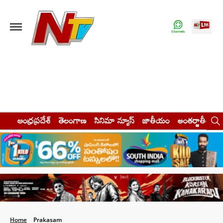
ఆంధ్రప్రదేశ్
తెలంగాణ
సినిమా న్యూస్
జాతీయం
అంతర్జాతీయం
Home
Prakasam