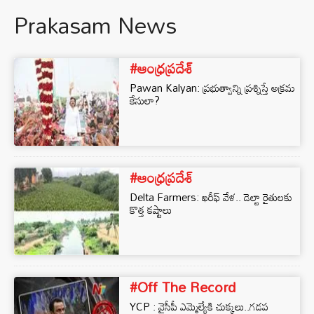
Prakasam News
#ఆంధ్రప్రదేశ్
Pawan Kalyan: ప్రభుత్వాన్ని ప్రశ్నిస్తే అక్రమ
కేసులా?
#ఆంధ్రప్రదేశ్
Delta Farmers: ఖరీఫ్ వేళ.. డెల్టా రైతులకు
కొత్త కష్టాలు
#Off The Record
YCP : వైసీపీ ఎమ్మెల్యేకి చుక్కలు..గడప