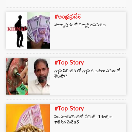
#ఆంధ్రప్రదేశ్
మార్కాపురంలో విద్యార్ధి అపహరణ
#Top Story
గ్యాస్ సిలిండర్ లో గ్యాస్ కి బదులు ఏముందో
తెలుసా?
#Top Story
సింగరాయకొండలో చీటింగ్‌. 14లక్షలు
కాజేసిన మేనేజర్