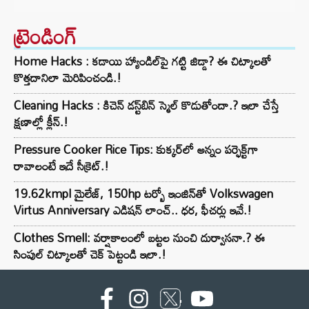
ట్రెండింగ్‌
Home Hacks : కడాయి హ్యాండిల్‌పై గట్టి జిడ్డా? ఈ చిట్కాలతో
కొత్తదానిలా మెరిపించండి.!
Cleaning Hacks : కిచెన్ డస్ట్‌బిన్ స్మెల్ కొడుతోందా.? ఇలా చేస్తే
క్షణాల్లో క్లీన్.!
Pressure Cooker Rice Tips: కుక్కర్‌లో అన్నం పర్ఫెక్ట్‌గా
రావాలంటే ఇదే సీక్రెట్.!
19.62kmpl మైలేజ్, 150hp టర్బో ఇంజిన్‌తో Volkswagen
Virtus Anniversary ఎడిషన్ లాంచ్.. ధర, ఫీచర్లు ఇవే.!
Clothes Smell: వర్షాకాలంలో బట్టల నుంచి దుర్వాసనా.? ఈ
సింపుల్ చిట్కాలతో చెక్ పెట్టండి ఇలా.!