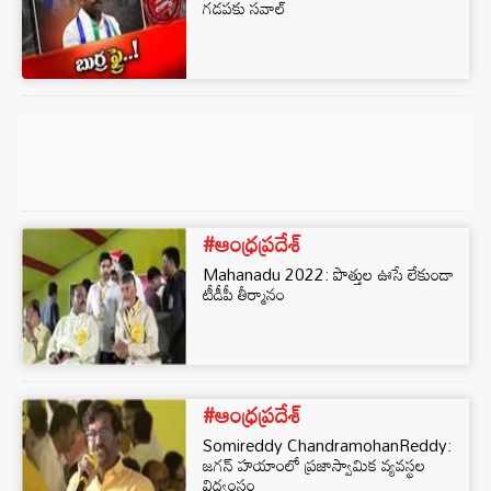
గడపకు సవాల్
#ఆంధ్రప్రదేశ్
Mahanadu 2022: పొత్తుల ఊసే లేకుండా
టీడీపీ తీర్మానం
#ఆంధ్రప్రదేశ్
Somireddy ChandramohanReddy:
జగన్ హయాంలో ప్రజాస్వామిక వ్యవస్థల
విధ్వంసం