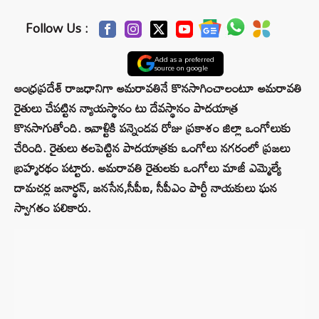
Follow Us :
Add as a preferred
source on google
ఆంధ్రప్రదేశ్ రాజధానిగా అమరావతినే కొనసాగించాలంటూ అమరావతి
రైతులు చేపట్టిన న్యాయస్థానం టు దేవస్థానం పాదయాత్ర
కొనసాగుతోంది. ఇవాళ్టికి పన్నెండవ రోజు ప్రకాశం జిల్లా ఒంగోలుకు
చేరింది. రైతులు తలపెట్టిన పాదయాత్రకు ఒంగోలు నగరంలో ప్రజలు
బ్రహ్మరథం పట్టారు. అమరావతి రైతులకు ఒంగోలు మాజీ ఎమ్మెల్యే
దామచర్ల జనార్థన్, జనసేన,సీపీఐ, సీపీఎం పార్టీ నాయకులు ఘన
స్వాగతం పలికారు.