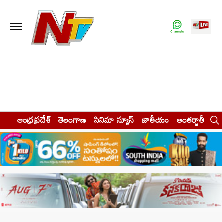
ఆంధ్రప్రదేశ్
తెలంగాణ
సినిమా న్యూస్
జాతీయం
అంతర్జాతీయం