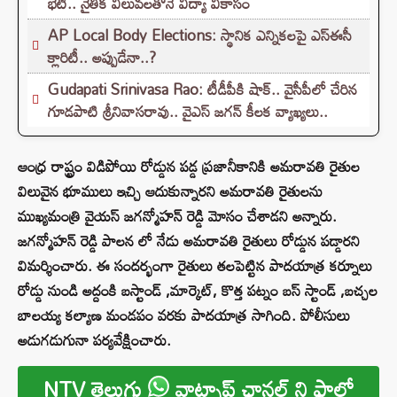
భేటీ.. నైతిక విలువలతోనే విద్యా వికాసం
AP Local Body Elections: స్థానిక ఎన్నికలపై ఎస్ఈసీ
క్లారిటీ.. అప్పుడేనా..?
Gudapati Srinivasa Rao: టీడీపీకి షాక్‌.. వైసీపీలో చేరిన
గూడపాటి శ్రీనివాసరావు.. వైఎస్‌ జగన్‌ కీలక వ్యాఖ్యలు..
ఆంధ్ర రాష్ట్రం విడిపోయి రోడ్డున పడ్డ ప్రజానీకానికి అమరావతి రైతుల
విలువైన భూములు ఇచ్చి ఆదుకున్నారని అమరావతి రైతులను
ముఖ్యమంత్రి వైయస్ జగన్మోహన్ రెడ్డి మోసం చేశాడని అన్నారు.
జగన్మోహన్ రెడ్డి పాలన లో నేడు అమరావతి రైతులు రోడ్డున పడ్డారని
విమర్శించారు. ఈ సందర్భంగా రైతులు తలపెట్టిన పాదయాత్ర కర్నూలు
రోడ్డు నుండి అద్దంకి బస్టాండ్ ,మార్కెట్, కొత్త పట్నం బస్ స్టాండ్ ,బచ్చల
బాలయ్య కల్యాణ మండపం వరకు పాదయాత్ర సాగింది. పోలీసులు
అడుగడుగునా పర్యవేక్షించారు.
NTV తెలుగు
వాట్సాప్ ఛానల్ ని ఫాలో