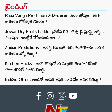
ట్రెండింగ్‌
Baba Vanga Prediction 2026: బాబా వంగా జోస్యం.. ఈ 5
రాశులకు కోటీశ్వర యోగం.!
Jowar Dry Fruits Laddu: ప్రోటీన్ రిచ్ ‘జొన్న డ్రై ఫ్రూప్ట్స్ లడ్డు’..
సులువుగా ఇంట్లోనే చేసేయండి ఇలా..!
Zodiac Predictions : ఆగస్టు 5న బుధ-గురు మహాయోగం.. ఈ 4
రాశులకు డబ్బే డబ్బు.!
Kitchen Hacks : అరటి తొక్కతో ఈ మ్యాజిక్ తెలుసా? బేకింగ్
సోడా కలిపితే సూపర్ రిజల్ట్.!
IndiGo Offer : ఇండిగో బంపర్ ఆఫర్.. 20 వేల ఉచిత టికెట్లు.!