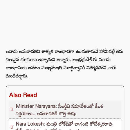
ఆనాడు అమరావతిని శాశ్వత రాజధానిగా ఉంచుతామనే హామీవల్లే తమ
విలువైన భూములు ఇచ్చామని అన్నారు. ఆంధ్రప్రదేశ్ కు మూడు
రాజధానులు అనటం ముఖ్యమంత్రి మూర్ఖత్వానికి నిదర్శనమని వారు
మండిపడ్డారు.
Also Read
Minister Narayana: సీఆర్డీఏ సమావేశంలో కీలక
నిర్ణయాలు.. అమరావతికి కొత్త ఊపు
Nara Lokesh: మంత్రి లోకేష్‌తో చాగంటి కోటేశ్వరరావు