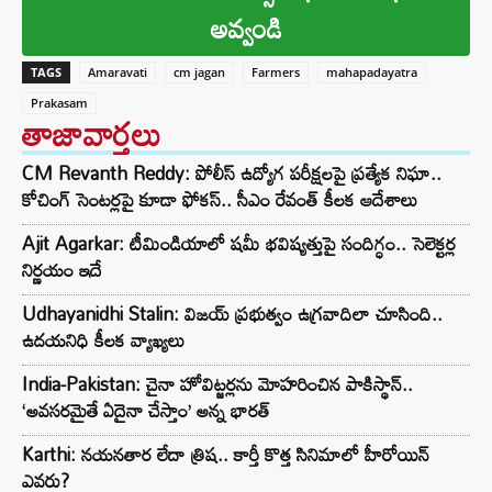
అవ్వండి
TAGS
Amaravati
cm jagan
Farmers
mahapadayatra
Prakasam
తాజావార్తలు
CM Revanth Reddy: పోలీస్ ఉద్యోగ పరీక్షలపై ప్రత్యేక నిఘా..
కోచింగ్ సెంటర్లపై కూడా ఫోకస్.. సీఎం రేవంత్ కీలక ఆదేశాలు
Ajit Agarkar: టీమిండియాలో షమీ భవిష్యత్తుపై సందిగ్ధం.. సెలెక్టర్ల
నిర్ణయం ఇదే
Udhayanidhi Stalin: విజయ్ ప్రభుత్వం ఉగ్రవాదిలా చూసింది..
ఉదయనిధి కీలక వ్యాఖ్యలు
India-Pakistan: చైనా హోవిట్జర్లను మోహరించిన పాకిస్థాన్..
‘అవసరమైతే ఏదైనా చేస్తాం’ అన్న భారత్
Karthi: నయనతార లేదా త్రిష.. కార్తీ కొత్త సినిమాలో హీరోయిన్
ఎవరు?