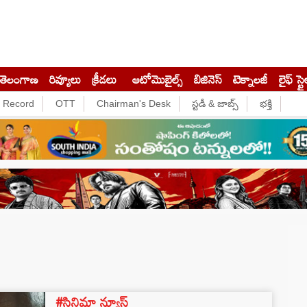
తెలంగాణ
రివ్యూలు
క్రీడలు
ఆటోమొబైల్స్
బిజినెస్‌
టెక్నాలజీ
లైఫ్ స్టై
e Record
OTT
Chairman's Desk
స్టడీ & జాబ్స్
భక్తి
#సినిమా న్యూస్