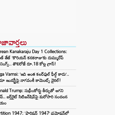
ాజావార్తలు
rean Kanakaraju Day 1 Collections:
ణ్ తేజ్ ‘కొరియన్ కనకరాజు’కు దుమ్మురేపే
నింగ్స్.. తొలిరోజే రూ.18 కోట్ల గ్రాస్!
a Vamsi: ‘ఇది అంత కలర్‌ఫుల్ ఫీల్డ్ కాదు’..
ిమా ఇండస్ట్రీపై నాగవంశీ కామెంట్స్ వైరల్!
ald Trump: సుప్రీంకోర్టు తీర్పుతో ఆగని
ంప్.. బర్త్‌రైట్ సిటిజన్‌షిప్‌పై మరోసారి సంచలన
్ణయం
tition 1947: ‘పార్టిషన్ 1947’ ప్రమోషన్‌లో