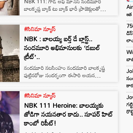
NBK 111: గాడ్ ఆఫ్ మాసెస్ నందమూరి
Air
బాలకృష్ణ బ్యాక్ టు బ్యాక్ భారీ ప్రాజెక్టులతో
ఇక 
బాక్సాఫీస్ వద్ద రికార్డులను తిరగరాయడానికి రెడీ
అవుతున్నారు. ప్రస్తుతం ఆయన నటిస్తున్న మోస్ట్
75
#సినిమా న్యూస్
అవేటెడ్ ల్యాండ్‌మార్క్ చిత్రం ‘NBK 111’. ఈ
డిస
NBK : బాలయ్య బర్త్ డే బ్లాస్ట్..
సినిమా అనౌన్స్ అయినప్పటి నుంచే నందమూరి
లాం
అభిమానులతో పాటు సినిమా ప్రేమికుల్లో భారీ
నందమూరి అభిమానులకు ‘డబుల్
Wil
అంచనాలు నెలకొన్నాయి. తాజాగా ఈ చిత్రానికి
ట్రీట్’..
బాబ
సంబంధించిన ఒక అదిరిపోయే క్రేజీ అప్‌డేట్‌ను స్టార్
నందమూరి నటసింహం నందమూరి బాలకృష్ణ
మ్యూజిక్ డైరెక్టర్ ఎస్‌ఎస్ తమన్ సోషల్ మీడియా…
Joh
పుట్టినరోజు సందర్భంగా ఈసారి ఆయన
సంచ
అభిమానులకు సరికొత్త ‘డబుల్ ట్రీట్’
కార
అందబోతోంది. సాధారణంగా ప్రతి ఏటా జూన్ 10న
#సినిమా న్యూస్
బాలయ్య బర్త్ డే కి ఒక కొత్త సినిమా అప్‌డేట్
Jow
NBK 111 Heroine: బాలయ్యకు
రావడం ఆనవాయితీగా వస్తోంది. అయితే ఈ ఏడాది
గట్
రొట్
ఒకటి కాదు, ఏకంగా రెండు భారీ క్రేజీ ప్రాజెక్టుల
జోడిగా నయనతార కాదు.. సూపర్ హిట్
నుండి ఊహించని సర్ప్రైజ్లు రాబోతున్నట్టుగా
కాంబో రిపీట్!
సమాచారం. ప్రస్తుతం గోపీచంద్ మలినేని