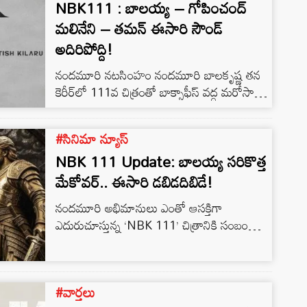
బాలయ్య తన 111వ సినిమాను దర్శకుడు గోపీచంద్
NBK111 : బాలయ్య – గోపించంద్
మలినేనితో చేస్తున్నారు. ‘వీరసింహారెడ్డి’ వంటి…
మలినేని – తమన్ ఈసారి సౌండ్
అదిరిపోద్ది!
నందమూరి నటసింహం నందమూరి బాలకృష్ణ తన
కెరీర్‌లో 111వ చిత్రంతో బాక్సాఫీస్ వద్ద మరోసారి
మాస్ జాతర చేయడానికి సిద్ధమవుతున్నారు.
గోపీచంద్ మలినేని దర్శకత్వంలో తెరకెక్కుతున్న
#సినిమా న్యూస్
NBK111 పనులు ఇప్పటికే శరవేగంగా
NBK 111 Update: బాలయ్య సరికొత్త
జరుగుతున్నాయి. ఇక ఈ సినిమాకు తమన్ సంగీతం
అందిస్తున్నారు. అఖండ మొదలుకొని అఖండ 2
మేకోవర్.. ఈసారి డబిడదిబిడే!
వరకు.. బాలయ్య అంటే బాక్సులు బద్దలయ్యే మ్యూజిక్
నందమూరి అభిమానులు ఎంతో ఆసక్తిగా
ఇస్తున్న తమన్.. మరోసారి ఫ్యాన్స్‌కు పూనకాలు
ఎదురుచూస్తున్న ‘NBK 111’ చిత్రానికి సంబంధించి
తెప్పించడానికి రెడీ అవుతున్నాడు. ఇప్పటికే రెండు
సాలిడ్ అప్‌డేట్ ఒకటి బయటికొచ్చింది.
పవర్‌ఫుల్ ట్యూన్స్‌ను సిద్ధం చేసినట్లు తెలుస్తోంది.…
‘వీరసింహారెడ్డి’ వంటి బ్లాక్ బస్టర్ తర్వాత ‘గాడ్ ఆఫ్
మాసెస్’ బాలకృష్ణ, మాస్ డైరెక్టర్ గోపీచంద్
#వార్తలు
మలినేని కాంబినేషన్‌లో వస్తున్న ఈ ప్రతిష్టాత్మక