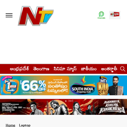
ఆంధ్రప్రదేశ్
తెలంగాణ
సినిమా న్యూస్
జాతీయం
అంతర్జాతీయం
Home
Laptop