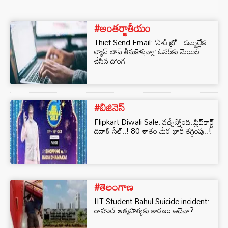
#అంతర్జాతీయం
Thief Send Email: ‘సారీ బ్రో.. డబ్బుల్లేక
ల్యాప్ టాప్ తీసుకెళ్తున్నా’ ఓనర్‎కు మెయిల్
చేసిన దొంగ
#బిజినెస్‌
Flipkart Diwali Sale: వచ్చేస్తోంది..ఫ్లిప్‌కార్ట్‌
దివాళీ సేల్‌..! 80 శాతం మేర భారీ తగ్గింపు..!
#తెలంగాణ
IIT Student Rahul Suicide incident:
రాహుల్ ఆత్మహత్యకు కారణం అదేనా?