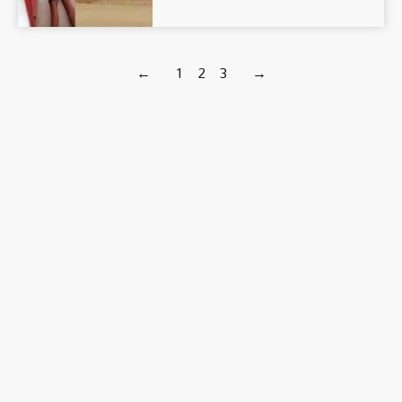
←
1
2
3
→