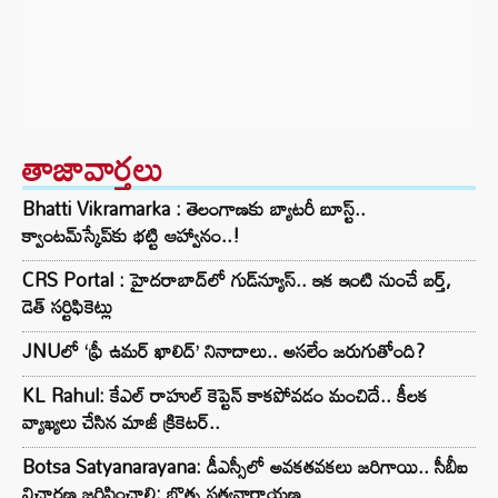
తాజావార్తలు
Bhatti Vikramarka : తెలంగాణకు బ్యాటరీ బూస్ట్..
క్వాంటమ్‌స్కేప్‌కు భట్టి ఆహ్వానం..!
CRS Portal : హైదరాబాద్‌లో గుడ్‌న్యూస్.. ఇక ఇంటి నుంచే బర్త్,
డెత్ సర్టిఫికెట్లు
JNUలో ‘ఫ్రీ ఉమర్ ఖాలిద్’ నినాదాలు.. అసలేం జరుగుతోంది?
KL Rahul: కేఎల్ రాహుల్ కెప్టెన్ కాకపోవడం మంచిదే.. కీలక
వ్యాఖ్యలు చేసిన మాజీ క్రికెటర్..
Botsa Satyanarayana: డీఎస్సీలో అవకతవకలు జరిగాయి.. సీబీఐ
విచారణ జరిపించాలి: బొత్స సత్యనారాయణ