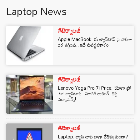
Laptop News
#టెక్నాలజీ
Apple MacBook: ఈ ల్యాప్⁬టాప్ పై భారీగా
ధర తగ్గింపు.. ఇదే సువర్ణవకాశం
#టెక్నాలజీ
Lenovo Yoga Pro 7i Price: ‘యోగా ప్రో
7ఐ’ ల్యాప్‌టాప్‌.. సూపర్ లుకింగ్, బెస్ట్
పెర్మామెన్స్!
#టెక్నాలజీ
Laptop: ల్యాప్ టాప్ బాగా వేడెక్కుతుందా?