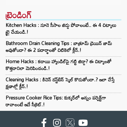
ట్రెండింగ్‌
Kitchen Hacks : నూనె సీసాల జిడ్డు పోవాలంటే.. ఈ 4 చిట్కాలు
ట్రై చేయండి.!
Bathroom Drain Cleaning Tips : బాత్రూమ్ డ్రెయిన్ జామ్
అవుతోందా? ఈ 2 పదార్థాలతో చిటికెలో క్లీన్.!
Home Hacks : కడాయి హ్యాండిల్‌పై గట్టి జిడ్డా? ఈ చిట్కాలతో
కొత్తదానిలా మెరిపించండి.!
Cleaning Hacks : కిచెన్ డస్ట్‌బిన్ స్మెల్ కొడుతోందా.? ఇలా చేస్తే
క్షణాల్లో క్లీన్.!
Pressure Cooker Rice Tips: కుక్కర్‌లో అన్నం పర్ఫెక్ట్‌గా
రావాలంటే ఇదే సీక్రెట్.!