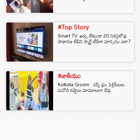
#Top Story
Smart TV: ఖర్చు లేకుండా 20 సెకన్లలోపు
సాధారణ టీవీని స్మార్ట్ టీవీగా మార్చడం ఎలా?
#జాతీయం
Kolkata Groom : వర్క్ ఫ్రం పెళ్లిపీటలు..
మనోడి కష్టాలు మామూలుగా లేవు