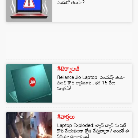
ఎందుకో తెలుసా?
#టెక్నాలజీ
Reliance Jio Laptop: రిలయన్స్ జియో
నుంచి క్లౌడ్ ల్యాప్‌టాప్‌.. ధర 15 వేలు
మాత్రమే!
#వార్తలు
Laptop Exploded: ల్యాప్ ట్యాప్ ను షట్
డౌన్ చేయకుండా క్లోజ్ చేస్తున్నారా? అయితే ఈ
వీడియో చూడాల్సిందే