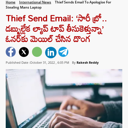
Home
International News
Thief Sends Email To Apologise For
Stealing Mans Laptop
Thief Send Email: ‘సారీ బ్రో..
డబ్బుల్లేక ల్యాప్ టాప్ తీసుకెళ్తున్నా’
ఓనర్‎కు మెయిల్ చేసిన దొంగ
Published Date :October 31, 2022 ,
6:05 PM
By
Rakesh Reddy