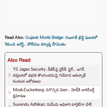
Read Also:
Gujarat Morbi Bridge: గుజరాత్ బ్రిడ్జి ఘటనలో
9మంది అరెస్ట్.. పోలీసుల దర్యాప్తు వేగవంతం
Also Read
YS Jagan Security: డీజీపీపై వైసీపీ ఫైర్.. జగన్
పర్యటనలో భద్రత తొలగించడంపై గుడివాడ అమర్నాథ్
సంచలన ఆరోపణలు
Modi-Zuckerberg: దిగొచ్చిన మెటా.. మోడీకి జుకర్‌బర్గ్
క్షమాపణ
Suvendu Adhikari: సువేందు అధికారి టార్గెట్‌గా పాక్