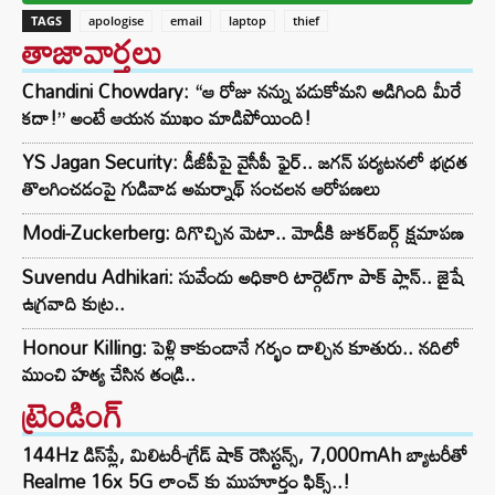
TAGS
apologise
email
laptop
thief
తాజావార్తలు
Chandini Chowdary: “ఆ రోజు నన్ను పడుకోమని అడిగింది మీరే
కదా!” అంటే ఆయన ముఖం మాడిపోయింది!
YS Jagan Security: డీజీపీపై వైసీపీ ఫైర్.. జగన్ పర్యటనలో భద్రత
తొలగించడంపై గుడివాడ అమర్నాథ్ సంచలన ఆరోపణలు
Modi-Zuckerberg: దిగొచ్చిన మెటా.. మోడీకి జుకర్‌బర్గ్ క్షమాపణ
Suvendu Adhikari: సువేందు అధికారి టార్గెట్‌గా పాక్ ప్లాన్.. జైషే
ఉగ్రవాది కుట్ర..
Honour Killing: పెళ్లి కాకుండానే గర్భం దాల్చిన కూతురు.. నదిలో
ముంచి హత్య చేసిన తండ్రి..
ట్రెండింగ్‌
144Hz డిస్‌ప్లే, మిలిటరీ-గ్రేడ్ షాక్ రెసిస్టన్స్, 7,000mAh బ్యాటరీతో
Realme 16x 5G లాంచ్ కు ముహూర్తం ఫిక్స్..!