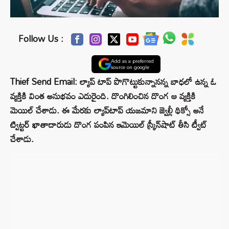
Follow Us :
Add as a preferred
source on google
Thief Send Email: ల్యాప్ టాప్ పొగొట్టుకున్నానన్న బాధలో ఉన్న ఓ
వ్యక్తికి వింత అనుభవం ఎదురైంది. దొంగిలించిన దొంగ ఆ వ్యక్తికి
మెయిల్ చేశాడు. ఈ మేరకు ల్యాప్‌టాప్‌ యజమాని జ్వెల్లీ థిక్సో అనే
ట్విట్టర్ ఖాతాదారుడు దొంగ పంపిన ఇమెయిల్ స్క్రీన్‌షాట్ తీసి ట్వీట్
చేశాడు.