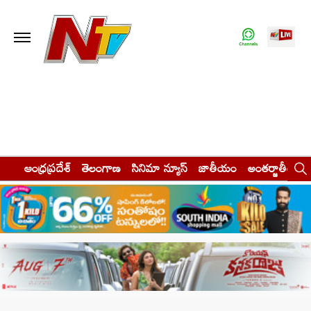
ఆంధ్రప్రదేశ్
తెలంగాణ
సినిమా న్యూస్
జాతీయం
అంతర్జాతీయం