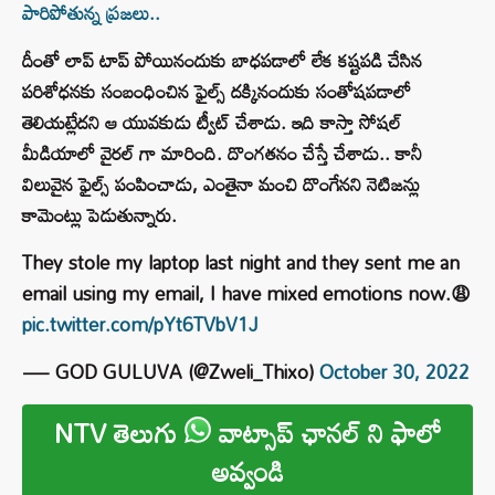
పారిపోతున్న ప్రజలు..
దీంతో లాప్ టాప్ పోయినందుకు బాధపడాలో లేక కష్టపడి చేసిన
పరిశోధనకు సంబంధించిన ఫైల్స్ దక్కినందుకు సంతోషపడాలో
తెలియట్లేదని ఆ యువకుడు ట్వీట్ చేశాడు. ఇది కాస్తా సోషల్
మీడియాలో వైరల్ గా మారింది. దొంగతనం చేస్తే చేశాడు.. కానీ
విలువైన ఫైల్స్ పంపించాడు, ఎంతైనా మంచి దొంగేనని నెటిజన్లు
కామెంట్లు పెడుతున్నారు.
They stole my laptop last night and they sent me an
email using my email, I have mixed emotions now.😩
pic.twitter.com/pYt6TVbV1J
— GOD GULUVA (@Zweli_Thixo)
October 30, 2022
NTV తెలుగు
వాట్సాప్ ఛానల్ ని ఫాలో
అవ్వండి