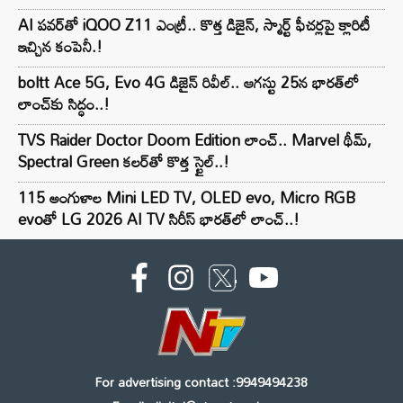
AI పవర్‌తో iQOO Z11 ఎంట్రీ.. కొత్త డిజైన్, స్మార్ట్ ఫీచర్లపై క్లారిటీ
ఇచ్చిన కంపెనీ.!
boltt Ace 5G, Evo 4G డిజైన్ రివీల్.. ఆగస్టు 25న భారత్‌లో
లాంచ్‌కు సిద్ధం..!
TVS Raider Doctor Doom Edition లాంచ్.. Marvel థీమ్,
Spectral Green కలర్‌తో కొత్త స్టైల్..!
115 అంగుళాల Mini LED TV, OLED evo, Micro RGB
evoతో LG 2026 AI TV సిరీస్ భారత్‌లో లాంచ్..!
For advertising contact :9949494238