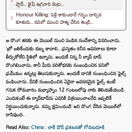
ప్లాన్.. జైషే ఉగ్రవాది కుట్ర..
Honour Killing: పెళ్లి కాకుండానే గర్భం దాల్చిన
కూతురు.. నదిలో ముంచి హత్య చేసిన తండ్రి..
ఆ దొంగ తనకు ఈ మెయిల్ నుంచి పంపిన సందేశాన్ని వివరించాడు.
‘బ్రో బతికేందుకు డబ్బు కావాలి.. ప్రస్తుతం కనీస అవసరాలు కూడా
తీర్చుకోలేని స్థితిలో ఉన్నాను. అందుకే నిన్న నీ ల్యాప్ టాప్
దొంగిలించాను. కానీ మీరు పరిశోధనకు సంబంధించిన పనిలో
ప్రమేయం ఉన్నట్లు తెలుసుకున్నాను. అందుకే దానికి సంబంధించిన ఫైల్స్
పంపించాను. దీనికి సంబంధించిన ఏవైనా అవసరమైన ఫైల్స్‌ ఉంటే
గనుక సోమవారం మధ్యాహ్నం 12 గంటలలోపు నాకు తెలియజేయండి.
ఎందుకంటే ఈ ల్యాప్‌టాప్‌ను ఎవరికి విక్రయించాలనేది ఇప్పటికే
నిర్ణయించుకున్నాను. నన్ను క్షమించండి’ అని దొంగ చేసిన మెయిల్‌లో
రాసివుంది.
Read Also:
China : లాక్ డౌన్ ప్రకటనతో గోడలుదూకి