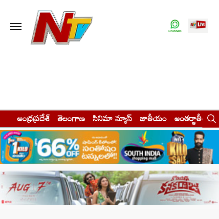
ఆంధ్రప్రదేశ్
తెలంగాణ
సినిమా న్యూస్
జాతీయం
అంతర్జాతీయం