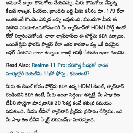
అమెజాన్‌ ద్వారా కొనుగోలు చేయవచ్చు. మీరు కొనుగోలు చేస్తున్న
కేబువ్ నాణ్యత, ఫీచర్‌లు, బ్రాండ్‌ను బట్టి మీకు కనీసం రూ. 179 లేదా
అంతకంటే కొంచెం ఎక్కువ ఖర్చు అవుతుంది. ముందుగా మీరు ఈ
పద్ధతిని వినియోగించుకోవడానికి మీ ల్యాప్‌టాప్‌లో HDMI పోర్ట్ ఉందో
లేదో నిర్ధారించుకోండి. చాలా ల్యాప్‌టాప్‌లు ఈ పోర్ట్‌ను కలిగి ఉన్నాయి,
అయితే స్లిమ్ ఫారమ్ ఫ్యాక్టర్ లేదా ఇతర కారణాల వల్ల ఒకే విధమైన
ఆఫర్ చేయనివి చాలా ఉన్నాయి కాబట్టి తనిఖీ చేయడం ఇంకా మంచిది.
Read Also:
Realme 11 Pro: సరికొత్త ఫీచర్లతో భారత
మార్కెట్లోకి రియల్‌మీ 11ప్రో ఫోన్లు.. ధరెంతంటే?
మీరు ఈ కేబుల్ కోసం పోర్ట్‌ను కలిగి ఉన్న HDMI కేబుల్, ల్యాప్‌టాప్
రెండింటినీ కలిగి ఉంటే, మీరు అంతా సిద్ధంగా ఉన్నట్లే. మీ సాధారణ
టీవీని స్మార్ట్‌గా మార్చడానికి 20 సెకన్ల కంటే తక్కువ సమయం
పడుతుంది. మేము టీవీలో ల్యాప్‌టాప్ స్క్రీన్‌ను ప్రసారం చేస్తాము, ఇది
మీ సాధారణ టీవీని స్మార్ట్ టెలివిజన్‌గా మారుస్తుంది.