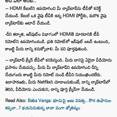
అది ఎలా అంటే..
– HDMI కేబుల్‌ని ఉపయోగించి మీ ల్యాప్‌టాప్‌ను టీవీతో కనెక్ట్
చేయండి. కేబుల్ ఒక వైపు టీవీకి ఉన్న HDMI పోర్ట్‌కు, మరొక వైపు
ల్యాప్‌టాప్‌కు అటాచ్ చేయండి.
-దీని తర్వాత, ఇన్‌పుట్‌ల విభాగంలో HDMIకి మారడానికి టీవీ
రిమోట్‌ని ఉపయోగించండి. ప్రతి రిమోట్‌లో ఇన్‌పుట్ బటన్ ఉంటుంది,
కాబట్టి మీరు దాన్ని కనుక్కోవాలి. మీ పని పూర్తవుతుంది.
– ల్యాప్‌టాప్ స్క్రీన్ టీవీలో కనిపిస్తుంది. మీరు దానిపై ఏదైనా వీడియోను
ప్రసారం చేయవచ్చు. మీరు మీ ల్యాప్‌టాప్‌ని ఉపయోగించి దీన్ని
చేయగలరు కాబట్టి మీరు రిమోట్ నుండి టీవీని నియంత్రించలేరు.
ఉదాహరణకు, మీరు Netflixని చూడాలనుకుంటే, దాన్ని ల్యాప్‌టాప్‌లో
తెరిచి, వీడియోను ఎంచుకుని, దాన్ని పూర్తి స్క్రీన్‌గా చేయండి.
Read Also:
Baba Vanga: భూమిపై అణు విపత్తు.. సౌర తుఫానుల
తప్పవా..? భయపెడుతున్న బాబా వంగా జ్యోతిష్యం