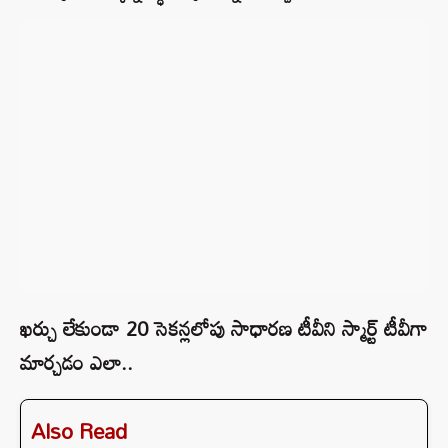
ఖర్చు లేకుండా 20 సెకన్లలోపు సాధారణ టీవీని స్మార్ట్ టీవీగా
మార్చడం ఎలా..
Also Read