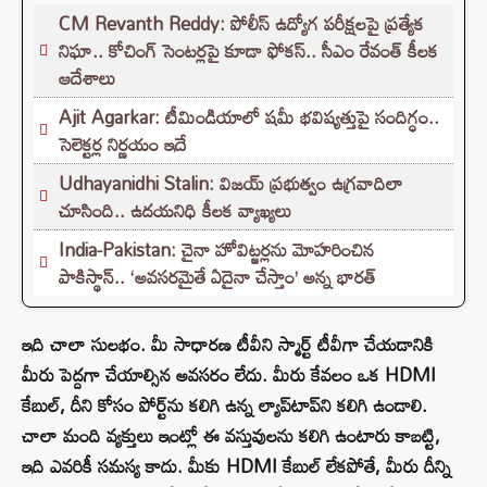
CM Revanth Reddy: పోలీస్ ఉద్యోగ పరీక్షలపై ప్రత్యేక
నిఘా.. కోచింగ్ సెంటర్లపై కూడా ఫోకస్.. సీఎం రేవంత్ కీలక
ఆదేశాలు
Ajit Agarkar: టీమిండియాలో షమీ భవిష్యత్తుపై సందిగ్ధం..
సెలెక్టర్ల నిర్ణయం ఇదే
Udhayanidhi Stalin: విజయ్ ప్రభుత్వం ఉగ్రవాదిలా
చూసింది.. ఉదయనిధి కీలక వ్యాఖ్యలు
India-Pakistan: చైనా హోవిట్జర్లను మోహరించిన
పాకిస్థాన్.. ‘అవసరమైతే ఏదైనా చేస్తాం’ అన్న భారత్
ఇది చాలా సులభం. మీ సాధారణ టీవీని స్మార్ట్ టీవీగా చేయడానికి
మీరు పెద్దగా చేయాల్సిన అవసరం లేదు. మీరు కేవలం ఒక HDMI
కేబుల్, దీని కోసం పోర్ట్‌ను కలిగి ఉన్న ల్యాప్‌టాప్‌ని కలిగి ఉండాలి.
చాలా మంది వ్యక్తులు ఇంట్లో ఈ వస్తువులను కలిగి ఉంటారు కాబట్టి,
ఇది ఎవరికీ సమస్య కాదు. మీకు HDMI కేబుల్ లేకపోతే, మీరు దీన్ని