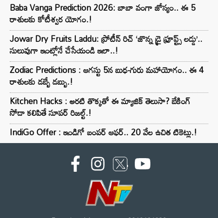
Baba Vanga Prediction 2026: బాబా వంగా జోస్యం.. ఈ 5
రాశులకు కోటీశ్వర యోగం.!
Jowar Dry Fruits Laddu: ప్రోటీన్ రిచ్ ‘జొన్న డ్రై ఫ్రూప్ట్స్ లడ్డు’..
సులువుగా ఇంట్లోనే చేసేయండి ఇలా..!
Zodiac Predictions : ఆగస్టు 5న బుధ-గురు మహాయోగం.. ఈ 4
రాశులకు డబ్బే డబ్బు.!
Kitchen Hacks : అరటి తొక్కతో ఈ మ్యాజిక్ తెలుసా? బేకింగ్
సోడా కలిపితే సూపర్ రిజల్ట్.!
IndiGo Offer : ఇండిగో బంపర్ ఆఫర్.. 20 వేల ఉచిత టికెట్లు.!