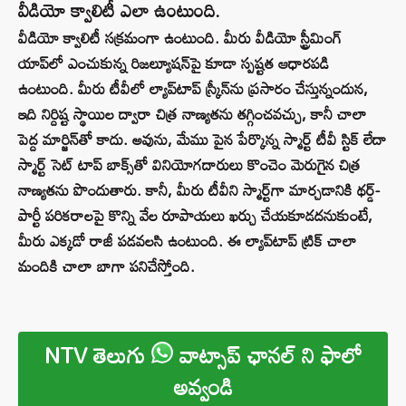
వీడియో క్వాలిటీ ఎలా ఉంటుంది.
వీడియో క్వాలిటీ సక్రమంగా ఉంటుంది. మీరు వీడియో స్ట్రీమింగ్
యాప్‌లో ఎంచుకున్న రిజల్యూషన్‌పై కూడా స్పష్టత ఆధారపడి
ఉంటుంది. మీరు టీవీలో ల్యాప్‌టాప్ స్క్రీన్‌ను ప్రసారం చేస్తున్నందున,
ఇది నిర్దిష్ట స్థాయిల ద్వారా చిత్ర నాణ్యతను తగ్గించవచ్చు, కానీ చాలా
పెద్ద మార్జిన్‌తో కాదు. అవును, మేము పైన పేర్కొన్న స్మార్ట్ టీవీ స్టిక్ లేదా
స్మార్ట్ సెట్ టాప్ బాక్స్‌తో వినియోగదారులు కొంచెం మెరుగైన చిత్ర
నాణ్యతను పొందుతారు. కానీ, మీరు టీవీని స్మార్ట్‌గా మార్చడానికి థర్డ్-
పార్టీ పరికరాలపై కొన్ని వేల రూపాయలు ఖర్చు చేయకూడదనుకుంటే,
మీరు ఎక్కడో రాజీ పడవలసి ఉంటుంది. ఈ ల్యాప్‌టాప్ ట్రిక్ చాలా
మందికి చాలా బాగా పనిచేస్తోంది.
NTV తెలుగు
వాట్సాప్ ఛానల్ ని ఫాలో
అవ్వండి