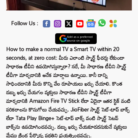
Follow Us :
Add as a preferred
source on google
How to make a normal TV a Smart TV within 20
seconds, at zero cost: మీరు ఎలాంటి స్మార్ట్ ఫీచర్లు లేకుండా
సాధారణ టీవీని ఉపయోగిస్తున్నారా? సరే, మీ సాధారణ టీవీని స్మార్ట్
టీవీగా మార్చడానికి అనేక మార్గాలు ఉన్నాయి. కానీ దాన్ని
సాధించడానికి మీరు కొన్ని వేల రూపాయలు ఖర్చు చేయాలి. కొంత
డబ్బు ఖర్చు చేయగల వ్యక్తులు సాధారణ టీవీని స్మార్ట్ టీవీగా
మార్చడానికి Amazon Fire TV Stick లేదా ఏదైనా ఇతర స్టిక్ వంటి
పరికరాలను కొనుగోలు చేయవచ్చు. JioFiber స్మార్ట్ సెట్-టాప్ బాక్స్
లేదా Tata Play Binge+ సెట్-టాప్ బాక్స్ వంటి స్మార్ట్ సెటప్
బాక్స్‌ను ఉపయోగించవచ్చు. డబ్బు ఖర్చు చేయకూడదనుకునే వ్యక్తులు
మేము క్రింద పేర్కొన్న పద్ధతిని ప్రయత్నించవచ్చు.