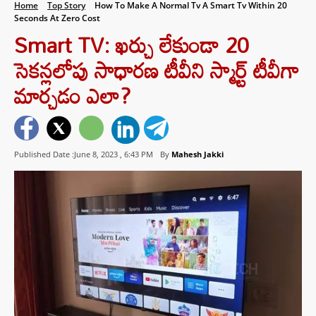
Home
Top Story
How To Make A Normal Tv A Smart Tv Within 20
Seconds At Zero Cost
Smart TV: ఖర్చు లేకుండా 20
సెకన్లలోపు సాధారణ టీవీని స్మార్ట్ టీవీగా
మార్చడం ఎలా?
Published Date :June 8, 2023 ,
6:43 PM
By
Mahesh Jakki