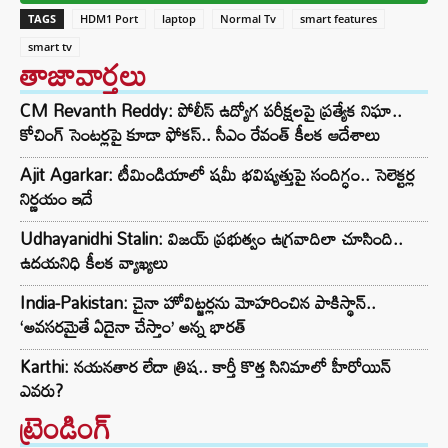
TAGS
HDM1 Port
laptop
Normal Tv
smart features
smart tv
తాజావార్తలు
CM Revanth Reddy: పోలీస్ ఉద్యోగ పరీక్షలపై ప్రత్యేక నిఘా..
కోచింగ్ సెంటర్లపై కూడా ఫోకస్.. సీఎం రేవంత్ కీలక ఆదేశాలు
Ajit Agarkar: టీమిండియాలో షమీ భవిష్యత్తుపై సందిగ్ధం.. సెలెక్టర్ల
నిర్ణయం ఇదే
Udhayanidhi Stalin: విజయ్ ప్రభుత్వం ఉగ్రవాదిలా చూసింది..
ఉదయనిధి కీలక వ్యాఖ్యలు
India-Pakistan: చైనా హోవిట్జర్లను మోహరించిన పాకిస్థాన్..
‘అవసరమైతే ఏదైనా చేస్తాం’ అన్న భారత్
Karthi: నయనతార లేదా త్రిష.. కార్తీ కొత్త సినిమాలో హీరోయిన్
ఎవరు?
ట్రెండింగ్‌