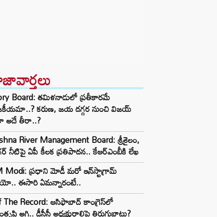
ాజావార్తలు
ory Board: తమిళనాడులో ప్రతీకారమే
జకీయమా..? కరుణ, జయ దగ్గర నుంచి విజయ్
ా అదే తీరా..?
ishna River Management Board: శ్రీశైలం,
ర్ నీటిపై ఏపీ కీలక ప్రతిపాదన.. కేఆర్ఎంబీకి లేఖ
Modi: ప్రధాని మోడీ మరో ఇన్‌స్టాగ్రామ్
ియో.. ఈసారి ఏమన్నారంటే..
 The Record: ఆసిఫాబాద్ కాంగ్రెస్‌లో
తృప్తి అగ్గి.. డీసీసీ అధ్యక్షురాలిపై తిరుగుబాటు?