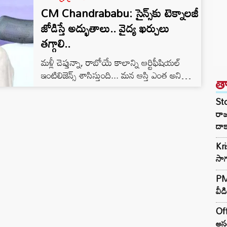
CM Chandrababu: సైన్స్‌కు టెక్నాలజీ
జోడిస్తే అద్భుతాలు.. వైద్య ఖర్చులు
తగ్గాలి..
మళ్లీ చెప్తున్నా, రాబోయే కాలాన్ని ఆర్టిఫీషియల్
ఇంటిలిజెన్స్ శాసిస్తుంది... మన ఆస్తి ఎంత అని
త
కాదు.. మన దగ్గర ఎంత డేటా ఉందని
ఆలోచించాలి.. సైన్స్ కు టెక్నాలజీ జోడిస్తే
St
అద్భుతాలు చేయవచ్చు... టెక్నాలజీతో సామాన్య
రా
వైద్యులు కూడా అద్భుతంగా ఆపరేషన్ లు చేయవచ్చు
దాక
అని సూచించారు సీఎం చంద్రబాబు..
Kr
సాగ
PM 
వీడ
Off
అసం