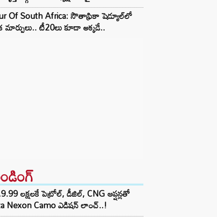
r Of South Africa: సౌతాఫ్రికా షెడ్యూల్‌లో
క మార్పులు.. టీ20లు కూడా అక్కడే..
రెండింగ్‌
9.99 లక్షలకే పెట్రోల్, డీజిల్, CNG ఆప్షన్లతో
ta Nexon Camo ఎడిషన్ లాంచ్..!