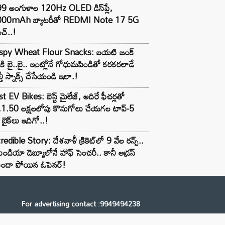
99 అంగుళాల 120Hz OLED డిస్‌ప్లే,
000mAh బ్యాటరీతో REDMI Note 17 5G
చ్..!
ispy Wheat Flour Snacks: బయటి జంక్
్‌కి బై..బై.. ఇంట్లోనే గోధుమపిండితో కరకరలాడే
్తీ స్నాక్స్ చేసేయండి ఇలా.!
t EV Bikes: బెస్ట్ మైలేజ్, అదిరే ఫీచర్లతో
.1.50 లక్షలలోపు కొనుగోలు చేయగల టాప్-5
బైక్‌లు ఇదిగో..!
redible Story: దేశవాళీ క్రికెట్‌లో 9 వేల రన్స్..
ిండియా డెబ్యూలోనే హాఫ్ సెంచరీ.. కానీ అడ్రస్
కుండా పోయిన ఓపెనర్!
For advertising contact :9949494238
Email: digital@ntvnetwork.com