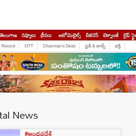
తెలంగాణ
రివ్యూలు
క్రీడలు
ఆటోమొబైల్స్
బిజినెస్‌
టెక్నాలజీ
లైఫ్ స్టై
e Record
OTT
Chairman's Desk
స్టడీ & జాబ్స్
భక్తి
ital News
#ఆంధ్రప్రదేశ్