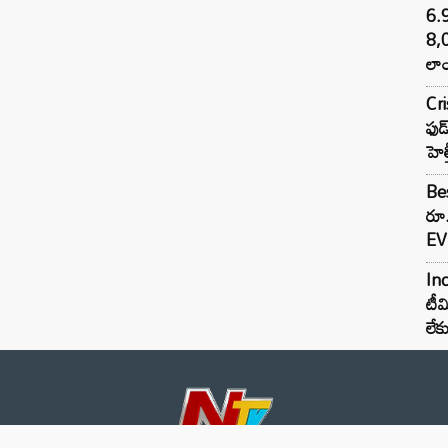
6.
8,
లాం
Cr
ఫుడ
హెల
Bes
రూ
EV 
Inc
టీమ
లే