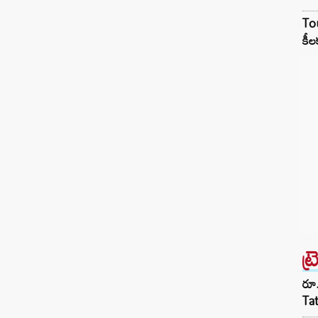
Tou
కీల
ట్
రూ.
Ta