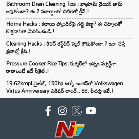
Bathroom Drain Cleaning Tips : బాత్రూమ్ డ్రెయిన్ జామ్
అవుతోందా? ఈ 2 పదార్థాలతో చిటికెలో క్లీన్.!
Home Hacks : కడాయి హ్యాండిల్‌పై గట్టి జిడ్డా? ఈ చిట్కాలతో
కొత్తదానిలా మెరిపించండి.!
Cleaning Hacks : కిచెన్ డస్ట్‌బిన్ స్మెల్ కొడుతోందా.? ఇలా చేస్తే
క్షణాల్లో క్లీన్.!
Pressure Cooker Rice Tips: కుక్కర్‌లో అన్నం పర్ఫెక్ట్‌గా
రావాలంటే ఇదే సీక్రెట్.!
19.62kmpl మైలేజ్, 150hp టర్బో ఇంజిన్‌తో Volkswagen
Virtus Anniversary ఎడిషన్ లాంచ్.. ధర, ఫీచర్లు ఇవే.!