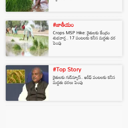
#జాతీయం
Crops MSP Hike: రైతులకు కేంద్రం
శుభవార్త.. 17 పంటలకు కనీస మద్దతు ధర
పెంపు
#Top Story
రైతులకు గుడ్‌న్యూస్‌.. ఖరీఫ్‌ పంటలకు కనీస
మద్దతు ధరలు పెంపు