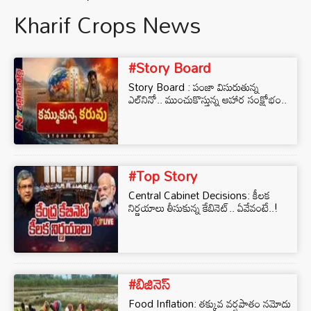
Kharif Crops News
#Story Board
Story Board : పంజా విసురుతున్న
ఎల్⁪నినో.. ముంచుకొస్తున్న ఆహార సంక్షోభం..
#Top Story
Central Cabinet Decisions: కీలక
నిర్ణయాలు తీసుకున్న కేబినెట్.. ఏవేవంటే..!
#బిజినెస్‌
Food Inflation: తక్కువ వర్షపాతం నమోదు