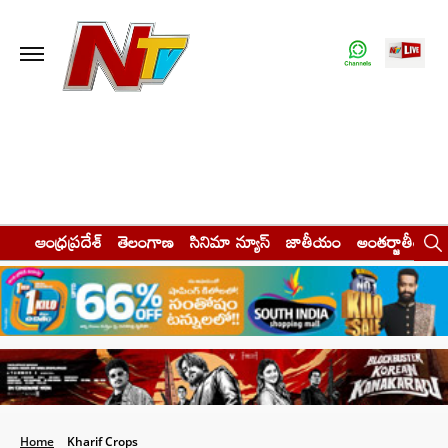
ఆంధ్రప్రదేశ్
తెలంగాణ
సినిమా న్యూస్
జాతీయం
అంతర్జాతీయం
Home
Kharif Crops