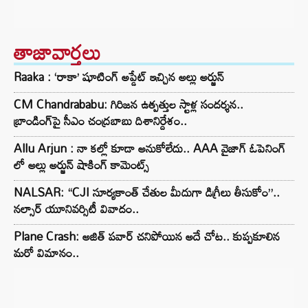
తాజావార్తలు
Raaka : ‘రాకా’ షూటింగ్ అప్డేట్ ఇచ్చిన అల్లు అర్జున్
CM Chandrababu: గిరిజన ఉత్పత్తుల స్టాళ్ల సందర్శన..
బ్రాండింగ్‌పై సీఎం చంద్రబాబు దిశానిర్దేశం..
Allu Arjun : నా కల్లో కూడా అనుకోలేదు.. AAA వైజాగ్ ఓపెనింగ్
లో అల్లు అర్జున్ షాకింగ్ కామెంట్స్
NALSAR: “CJI సూర్యకాంత్‌ చేతుల మీదుగా డిగ్రీలు తీసుకోం”..
నల్సార్ యూనివర్సిటీ వివాదం..
Plane Crash: అజిత్ పవార్ చనిపోయిన అదే చోట.. కుప్పకూలిన
మరో విమానం..