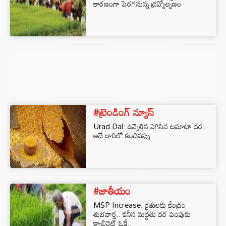
కారణంగా పెరగనున్న ద్రవ్యోల్బణం
#ట్రెండింగ్ న్యూస్
Urad Dal: ఉవ్వెత్తిన ఎగిసిన టమాటా ధర..
అదే దారిలో కందిపప్పు
#జాతీయం
MSP Increase: రైతులకు కేంద్రం
శుభవార్త.. కనీస మద్దతు ధర పెంపుకు
క్యాబినెట్ ఓకే..