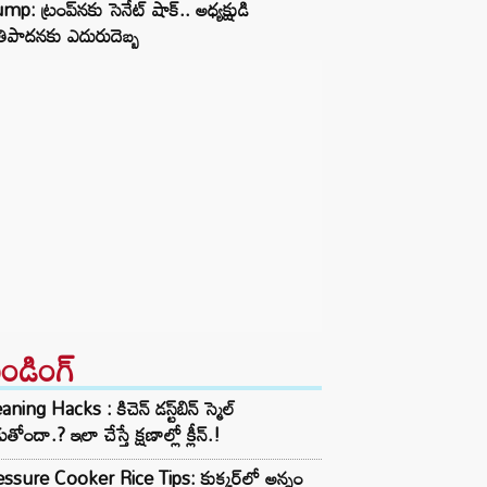
mp: ట్రంప్‌నకు సెనేట్ షాక్.. అధ్యక్షుడి
ాతిపాదనకు ఎదురుదెబ్బ
రెండింగ్‌
aning Hacks : కిచెన్ డస్ట్‌బిన్ స్మెల్
ుతోందా.? ఇలా చేస్తే క్షణాల్లో క్లీన్.!
ssure Cooker Rice Tips: కుక్కర్‌లో అన్నం