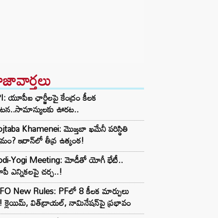
ాజావార్తలు
: యూపీఐ ఛార్జీలపై కేంద్రం కీలక
రకటన..సామాన్యులకు ఊరట..
taba Khamenei: మొజ్తబా ఖమేనీ పరిస్థితి
మం? ఇరాన్‌లో తీవ్ర ఉత్కంఠ!
di-Yogi Meeting: మోడీతో యోగీ భేటీ..
ీ ఎన్నికలపై చర్చ..!
FO New Rules: PFలో 8 కీలక మార్పులు
! క్లెయిమ్, విత్‌డ్రాయల్, నామినేషన్‌పై ప్రభావం