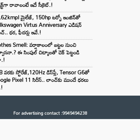
ెక్ట్‌గా రావాలంటే ఇదే సీక్రెట్.!
62kmpl మైలేజ్, 150hp టర్బో ఇంజిన్‌తో
lkswagen Virtus Anniversary ఎడిషన్
చ్.. ధర, ఫీచర్లు ఇవే.!
thes Smell: వర్షాకాలంలో బట్టల నుంచి
్వాసనా.? ఈ సింపుల్ చిట్కాలతో చెక్ పెట్టండి
ా.!
 వరకు స్టోరేజ్,120Hz డిస్‌ప్లే, Tensor G6తో
gle Pixel 11 సిరీస్.. లాంచ్⁭కు ముందే ధరలు
.!
For advertising contact :9949494238
Email: digital@ntvnetwork.com