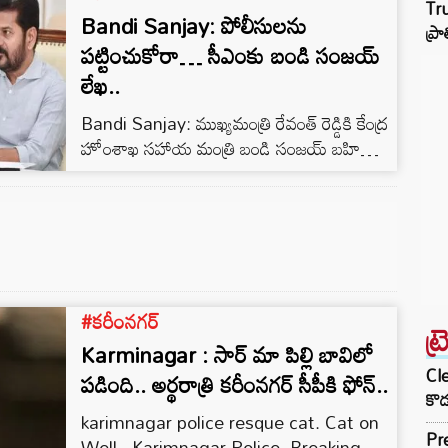
Tru
పోలీసులు రికవరీ చేశారు. కరీంనగర్ సీపీ గౌష్
Bandi Sanjay: పోలీసులను
ప్ర
ఆలం ఈ కేసు వివరాలను వెల్లడించారు. టూ టౌన్
పట్టించుకోరా… సీఎంకు బండి సంజయ్‌
ఇన్స్పెక్టర్ కె. సృజన్ రెడ్డి తెలిపిన వివరాల ప్రకారం..
లేఖ..
దుర్షెడ్ గ్రామానికి చెందిన బొద్దుల…
Bandi Sanjay: ముఖ్యమంత్రి రేవంత్ రెడ్డికి కేంద్ర
హోంశాఖ సహాయ మంత్రి బండి సంజయ్ బహిరంగ
లేఖ రాశారు. రాష్ట్రంలోని అన్ని జిల్లాల్లో బకాయిలను
చెల్లించిన ప్రభుత్వం కరీంనగర్ జిల్లా పోలీసులను
పట్టించుకోకపోవడం బాధాకరమని మంత్రి అన్నారు.
#కరీంనగర్
ట్
Karminagar : సార్ మా పిల్లి బావిలో
Cle
పడింది.. అర్థరాత్రి కరీంనగర్ సీపీకి ఫోన్..
కొడ
karimnagar police resque cat. Cat on
Pre
Well , Karimnagar Police, Breaking