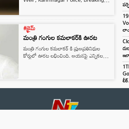
పర్ఫ
News, Latest News, Big News,
19.
Vo
#క్రైమ్
లాం
మంత్రి గంగుల కమలాకర్‌కి ఊరట
Clo
మంత్రి గంగుల కమలాకర్ కి ప్రుఆప్రతినిధుల
దుర
కోర్టులో ఊరట లభించింది. ఆయనపై ఎన్నికల
ఇల
సమయంలో నమోదైన కేసు కొట్టివేసింది కోర్టు.
1TB
2018 లో జరిగిన తెలంగాణ ముందస్తు ఎన్నికల్లో
Goo
ఎన్నికల నియమావళి ఉల్లంఘించారని అప్పటి
లీక్
ఎమ్మెల్యే అభ్యర్థి గంగుల కమలాకర్ పై కేసు
నమోదైంది. కరీంనగర్ 3వ పట్టణ పోలీసు స్టేషన్ లో
నమోదైన ఈ కేసును శుక్రవారం నాంపల్లి
ప్రజాప్రతినిధుల కోర్టు కొట్టివేసింది. పోలీస్ స్టేషన్
పరిధిలోని హుస్సేని పుర పోలింగ్ కేంద్రం వద్ద
పెద్ద…