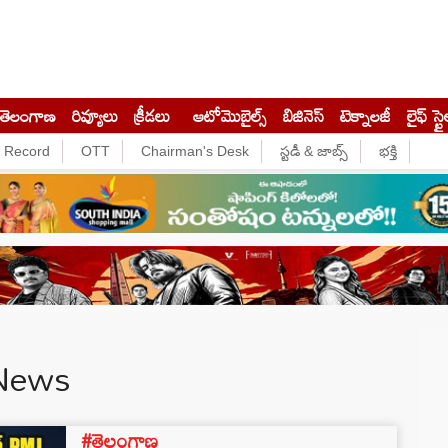
తెలంగాణ
రివ్యూలు
క్రీడలు
ఆటోమొబైల్స్
బిజినెస్‌
టెక్నాలజీ
లైఫ్ స్టై
e Record
OTT
Chairman's Desk
స్టడీ & జాబ్స్
భక్తి
 News
#తెలంగాణ