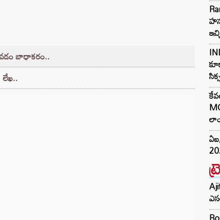
Ra
హను
ఇచ్
IND
పోవడం బాధాకరం..
కూడ
సిక
 లేఖ..
కేవ
MG
లాం
ఏఐ,
202
ట్
Aji
ఎసర
Ro