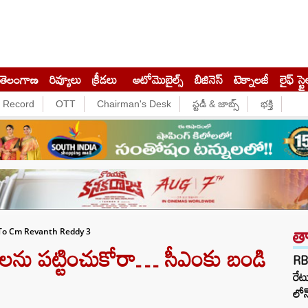
తెలంగాణ
రివ్యూలు
క్రీడలు
ఆటోమొబైల్స్
బిజినెస్‌
టెక్నాలజీ
లైఫ్ స్టై
e Record
OTT
Chairman's Desk
స్టడీ & జాబ్స్
భక్తి
త
 To Cm Revanth Reddy 3
లను పట్టించుకోరా… సీఎంకు బండి
RBI
రేట
లోన