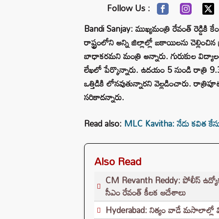
Follow Us :
Bandi Sanjay: ముఖ్యమంత్రి రేవంత్ రెడ్డిక
రాష్ట్రంలోని అన్ని జిల్లాల్లో బకాయిలను చెల్లిం
బాధాకరమని మంత్రి అన్నారు. గురుకుల విద్యా
లేఖలో పేర్కొన్నారు. ఉదయం 5 నుండి రాత్రి 
ఒత్తిడికి లోనవుతున్నారని వెల్లడించారు. రాత్రి
సరికాదన్నారు.
Read also:
MLC Kavitha: నేడు కవిత కేసుపై
Also Read
CM Revanth Reddy: పోలీస్ ఉద్యోగ పరీ
సీఎం రేవంత్ కీలక ఆదేశాలు
Hyderabad: నిత్యం వాడే మసాలాల్లో వ