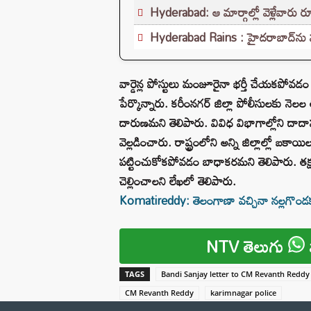
Hyderabad: ఆ మార్గాల్లో వెళ్లేవారు రూ
Hyderabad Rains : హైదరాబాద్‌ను ముంచ
వార్డెన్ల పోస్టులు మంజూరైనా భర్తీ చేయకపోవడం 
పేర్కొన్నారు. కరీంనగర్ జిల్లా పోలీసులకు నెలల 
దారుణమని తెలిపారు. వివిధ విభాగాల్లోని దాదాప
వెల్లడించారు. రాష్ట్రంలోని అన్ని జిల్లాల్లో బకా
పట్టించుకోకపోవడం బాధాకరమని తెలిపారు. తక్షణ
చెల్లించాలని లేఖలో తెలిపారు.
Komatireddy: తెలంగాణా వచ్చినా నల్లగొండ
NTV తెలుగు
TAGS
Bandi Sanjay letter to CM Revanth Reddy
CM Revanth Reddy
karimnagar police