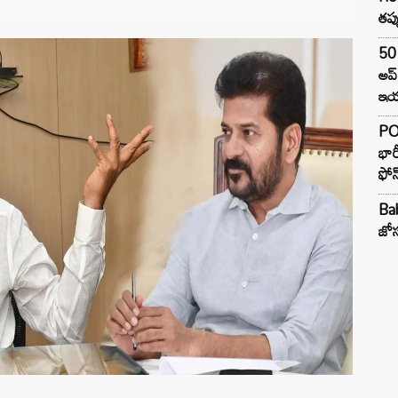
తప్
50 
అప
ఇయర
PO
భార
ఫోన
Ba
జోస