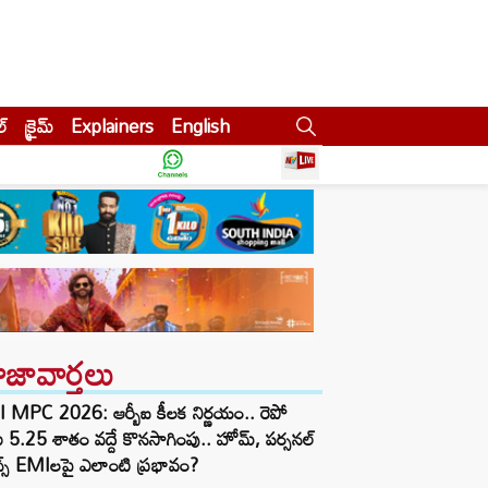
ల్
క్రైమ్
Explainers
English
ాజావార్తలు
 MPC 2026: ఆర్బీఐ కీలక నిర్ణయం.. రెపో
ు 5.25 శాతం వద్దే కొనసాగింపు.. హోమ్, పర్సనల్
్స్ EMIలపై ఎలాంటి ప్రభావం?