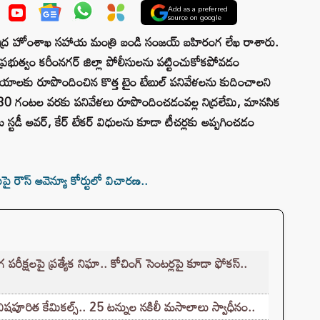
Add as a preferred
source on google
ి కేంద్ర హోంశాఖ సహాయ మంత్రి బండి సంజయ్ బహిరంగ లేఖ రాశారు.
చిన ప్రభుత్వం కరీంనగర్ జిల్లా పోలీసులను పట్టించుకోకపోవడం
లయాలకు రూపొందించిన కొత్త టైం టేబుల్ పనివేళలను కుదించాలని
9.30 గంటల వరకు పనివేళలు రూపొందించడంవల్ల నిద్రలేమి, మానసిక
పూట స్టడీ అవర్, కేర్ టేకర్ విధులను కూడా టీచర్లకు అప్పగించడం
 రౌస్ అవెన్యూ కోర్టులో విచారణ..
క్షలపై ప్రత్యేక నిఘా.. కోచింగ్ సెంటర్లపై కూడా ఫోకస్..
ిషపూరిత కేమికల్స్.. 25 టన్నుల నకిలీ మసాలాలు స్వాధీనం..