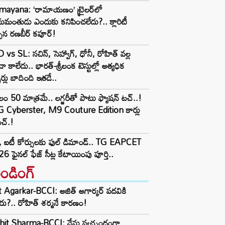
mayana: ‘రామాయణం’ ట్రైలర్‌లో
మంతుడు ఎందుకు కనిపించలేదు?.. క్లారిటీ
చిన రణబీర్ కపూర్!
 vs SL: సచిన్, సెహ్వాగ్, ధోనీ, రోహిత్‌ వల్ల
ా కాలేదు.. భారత్-శ్రీలంక టెస్టుల్లో అత్యధిక
్సర్లు బాదింది ఇతడే..
లం 50 మాత్రమే.. లగ్జరీతో పాటు ఫ్యాషన్ టచ్..!
 Cyberster, M9 Couture Edition కార్లు
చ్.!
 ఐటీ కోర్సులకు ఫుల్ డిమాండ్.. TG EAPCET
6 ఫైనల్ ఫేజ్ సీట్ల కేటాయింపు పూర్తి..
రెండింగ్‌
t Agarkar-BCCI: అజిత్ అగార్కర్ పదవికి
ు?.. రోహిత్ శర్మనే కారణం!
hit Sharma-BCCI: నేను స్వచ్ఛందంగా