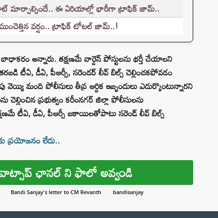
ట్ మార్చాల్సిందే.. ఈ ఏరియాల్లో భారీగా ట్రాఫిక్ జామ్..
ెత్తిన వర్షం.. ట్రాఫిక్ టోటల్ జామ్..!
బాధాకరం అన్నారు. తక్షణమే వార్డెన్ పోస్టులను భర్తీ చేయాలని
తరబడి టీఏ, డీఏ, పీఆర్సీ, సరెండర్ లీవ్ బిల్స్ చెల్లించకపోవడం
ు వెయ్యి మంది పోలీసులు తీవ్ర ఆర్దిక ఇబ్బందులు ఎదుర్కొంటున్నారని
యిలను చెల్లించిన ప్రభుత్వం కరీంనగర్ జిల్లా పోలీసులను
మే టీఏ, డీఏ, పీఆర్సీ బకాయిలతోపాటు సరెండ్ లీవ్ బిల్స్
కు ప్రయోజనం లేదు..
వాట్సాప్ ఛానల్ ని ఫాలో అవ్వండి
Bandi Sanjay's letter to CM Revanth
bandisanjay