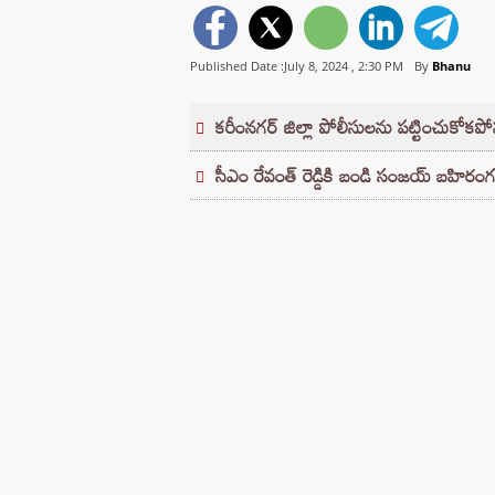
Published Date :July 8, 2024 ,
2:30 PM
By
Bhanu
కరీంనగర్ జిల్లా పోలీసులను పట్టించుకోక
సీఎం రేవంత్ రెడ్డికి బండి సంజయ్ బహిరంగ