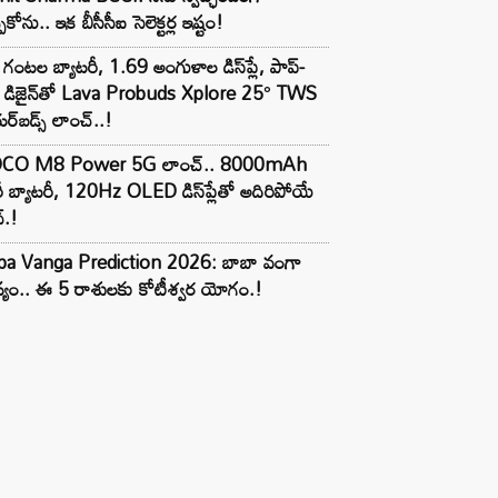
పుకోను.. ఇక బీసీసీఐ సెలెక్టర్ల ఇష్టం!
గంటల బ్యాటరీ, 1.69 అంగుళాల డిస్‌ప్లే, పాప్-
్ డిజైన్‌తో Lava Probuds Xplore 25° TWS
్‌బడ్స్ లాంచ్..!
CO M8 Power 5G లాంచ్.. 8000mAh
ీ బ్యాటరీ, 120Hz OLED డిస్‌ప్లేతో అదిరిపోయే
్.!
ba Vanga Prediction 2026: బాబా వంగా
్యం.. ఈ 5 రాశులకు కోటీశ్వర యోగం.!