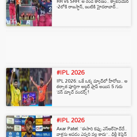
RR vs SRH: ఆ రెండే కారణం.. క్వాలిఫయర్‌
-2లోకి రాజస్థాన్‌, ఇంటికి హైదరాబాద్‌..
#IPL 2026
IPL 2026: ఒకే ఒక్క మ్యాచ్‌లో హీరోలు.. ఆ
తర్వాత పూర్తిగా అట్టర్ ఫ్లాప్ అయిన 5 గురు
‘వన్ మ్యాచ్ వండర్స్’!
#IPL 2026
Axar Patel: “ఈసారి కప్పు ఎస్‌ఆర్‌హెచ్‌దే..
వాళ్లను ఆపడం ఎవ్వరి వల్ల కాదు”.. ఢిల్లీ కెప్టెన్