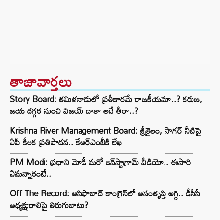
తాజావార్తలు
Story Board: తమిళనాడులో ప్రతీకారమే రాజకీయమా..? కరుణ,
జయ దగ్గర నుంచి విజయ్ దాకా అదే తీరా..?
Krishna River Management Board: శ్రీశైలం, సాగర్ నీటిపై
ఏపీ కీలక ప్రతిపాదన.. కేఆర్ఎంబీకి లేఖ
PM Modi: ప్రధాని మోడీ మరో ఇన్‌స్టాగ్రామ్ వీడియో.. ఈసారి
ఏమన్నారంటే..
Off The Record: ఆసిఫాబాద్ కాంగ్రెస్‌లో అసంతృప్తి అగ్గి.. డీసీసీ
అధ్యక్షురాలిపై తిరుగుబాటు?