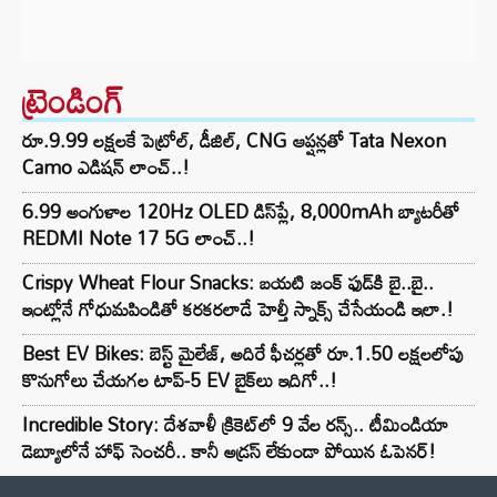
ట్రెండింగ్‌
రూ.9.99 లక్షలకే పెట్రోల్, డీజిల్, CNG ఆప్షన్లతో Tata Nexon
Camo ఎడిషన్ లాంచ్..!
6.99 అంగుళాల 120Hz OLED డిస్‌ప్లే, 8,000mAh బ్యాటరీతో
REDMI Note 17 5G లాంచ్..!
Crispy Wheat Flour Snacks: బయటి జంక్ ఫుడ్‌కి బై..బై..
ఇంట్లోనే గోధుమపిండితో కరకరలాడే హెల్తీ స్నాక్స్ చేసేయండి ఇలా.!
Best EV Bikes: బెస్ట్ మైలేజ్, అదిరే ఫీచర్లతో రూ.1.50 లక్షలలోపు
కొనుగోలు చేయగల టాప్-5 EV బైక్‌లు ఇదిగో..!
Incredible Story: దేశవాళీ క్రికెట్‌లో 9 వేల రన్స్.. టీమిండియా
డెబ్యూలోనే హాఫ్ సెంచరీ.. కానీ అడ్రస్ లేకుండా పోయిన ఓపెనర్!