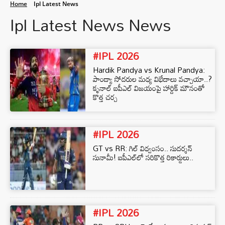
Home
Ipl Latest News
Ipl Latest News News
#IPL 2026
Hardik Pandya vs Krunal Pandya:
పాండ్యా సోదరుల మధ్య విభేదాలు వచ్చాయా..?
కృనాల్ ఐపీఎల్ విజయంపై హార్దిక్ మౌనంతో
కొత్త చర్చ
#IPL 2026
GT vs RR: గిల్ విధ్వంసం.. సుదర్శన్
సునామీ! ఐపీఎల్‌లో సరికొత్త రికార్డులు..
#IPL 2026