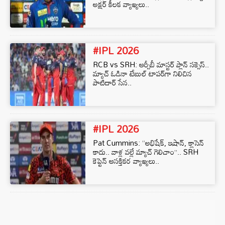
అక్షర్ కీలక వ్యాఖ్యలు..
#IPL 2026
RCB vs SRH: ఆర్సీబీ మాస్టర్ ప్లాన్ సక్సెస్..
మ్యాచ్ ఓడినా టేబుల్ టాపర్‌గా నిలిచిన
పాటిదార్ సేన..
#IPL 2026
Pat Cummins: “అభిషేక్, ఇషాన్, క్లాసెన్
కాదు.. వాళ్ల వల్లే మ్యాచ్ గెలిచాం”.. SRH
కెప్టెన్ ఆసక్తికర వ్యాఖ్యలు..