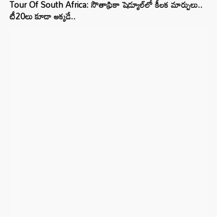
Tour Of South Africa: సౌతాఫ్రికా షెడ్యూల్‌లో కీలక మార్పులు..
టీ20లు కూడా అక్కడే..