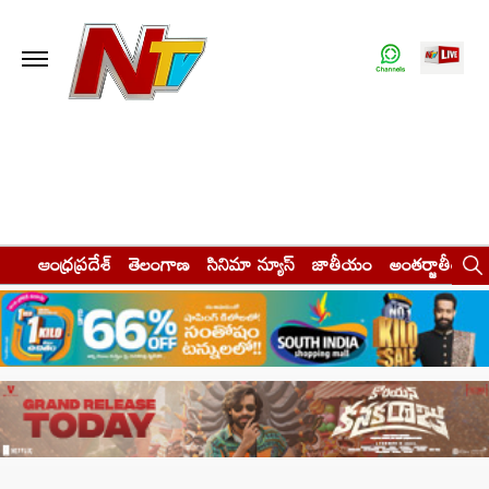
ఆంధ్రప్రదేశ్
తెలంగాణ
సినిమా న్యూస్
జాతీయం
అంతర్జాతీయం