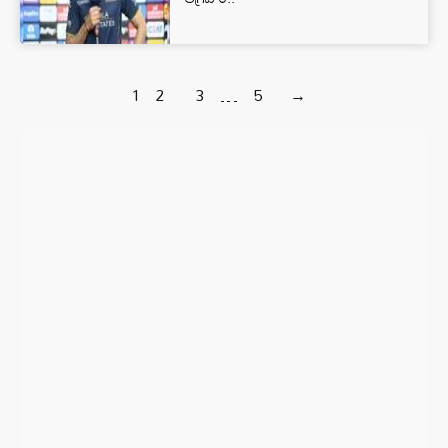
1
2
3
…
5
→