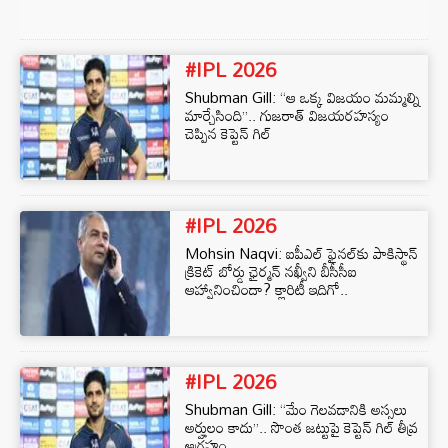
#IPL 2026
Shubman Gill: “ఆ ఒక్క విజయం మమ్మల్ని
మార్చేసింది”.. గుజరాత్ విజయరహస్యం
చెప్పిన కెప్టెన్ గిల్
#IPL 2026
Mohsin Naqvi: ఐపీఎల్ ఫైనల్‌కు పాకిస్థాన్
క్రికెట్ బోర్డు ఛైర్మన్‌ నఖ్వీని బీసీసీఐ
ఆహ్వానించిందా? క్లారిటీ ఇదిగో..
#IPL 2026
Shubman Gill: “మేం గెలవడానికి అస్సలు
అర్హులం కాదు”.. సొంత జట్టుపై కెప్టెన్ గిల్ తీవ్ర
ఆగ్రహం..