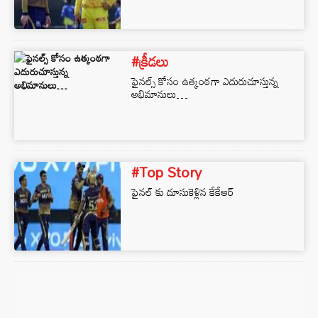
#క్రీడలు
ఫైనల్స్ కోసం ఉత్కంఠగా ఎదురుచూస్తున్న
అభిమానులు…
#Top Story
ఫైనల్ కు దూసుకెళ్లిన కేకేఆర్