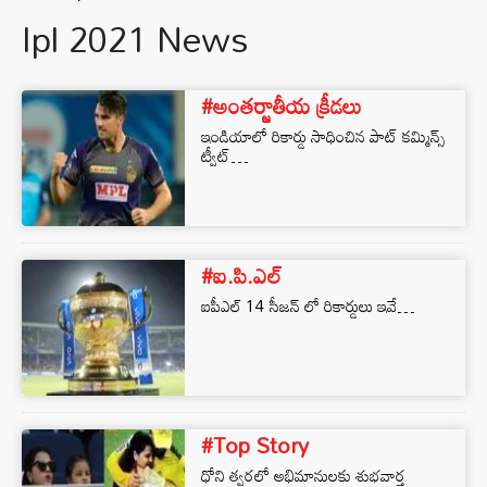
Ipl 2021 News
#అంతర్జాతీయ క్రీడలు
ఇండియాలో రికార్డు సాధించిన పాట్ కమ్మిన్స్
ట్వీట్…
#ఐ.పి.ఎల్
ఐపీఎల్ 14 సీజన్‌ లో రికార్డులు ఇవే…
#Top Story
ధోని త్వరలో అభిమానులకు శుభవార్త