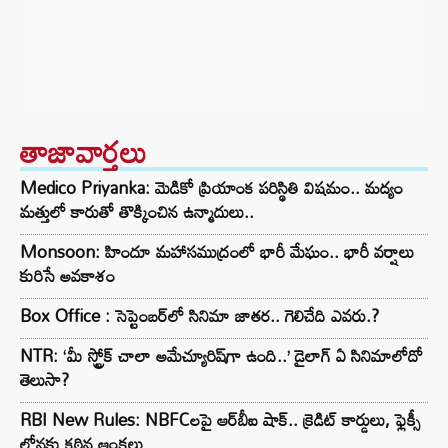
తాజావార్తలు
Medico Priyanka: మెడికో ప్రియాంక పరిస్థితి విషమం.. మద్యం
మత్తులో కారుతో తొక్కించిన ఉన్మాదులు..
Monsoon: హిందూ మహాసముద్రంలో భారీ మేఘం.. భారీ వర్షాలు
కురిసే అవకాశం
Box Office : సెప్టెంబర్‌లో సినిమా జాతర.. గెలిచేది ఎవరు.?
NTR: ‘మీ స్ట్రోక్ చాలా అమేచ్యూరిష్‌గా ఉంది..’ డైలాగ్ ఏ సినిమాలోదో
తెలుసా?
RBI New Rules: NBFCలపై ఆర్‌బీఐ షాక్.. క్రెడిట్ కార్డులు, ఫ్లెక్సీ
లోన్లకు కఠిన ఆంక్షలు