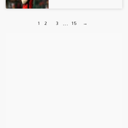
1
2
3
…
15
→