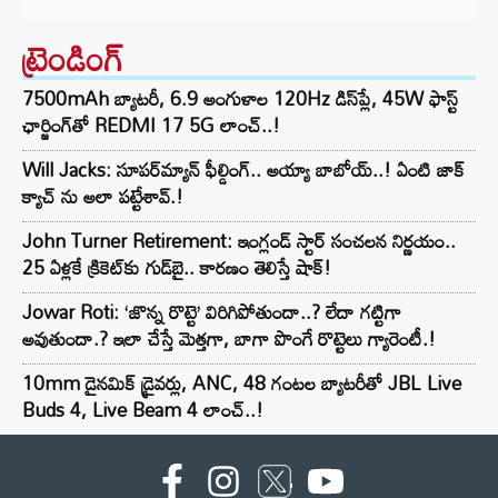
ట్రెండింగ్‌
7500mAh బ్యాటరీ, 6.9 అంగుళాల 120Hz డిస్‌ప్లే, 45W ఫాస్ట్
ఛార్జింగ్‌తో REDMI 17 5G లాంచ్..!
Will Jacks: సూపర్‌మ్యాన్ ఫీల్డింగ్.. అయ్యా బాబోయ్..! ఏంటి జాక్
క్యాచ్ ను అలా పట్టేశావ్.!
John Turner Retirement: ఇంగ్లండ్ స్టార్ సంచలన నిర్ణయం..
25 ఏళ్లకే క్రికెట్‌కు గుడ్‌బై.. కారణం తెలిస్తే షాక్!
Jowar Roti: ‘జొన్న రొట్టె’ విరిగిపోతుందా..? లేదా గట్టిగా
అవుతుందా.? ఇలా చేస్తే మెత్తగా, బాగా పొంగే రొట్టెలు గ్యారెంటీ.!
10mm డైనమిక్ డ్రైవర్లు, ANC, 48 గంటల బ్యాటరీతో JBL Live
Buds 4, Live Beam 4 లాంచ్..!