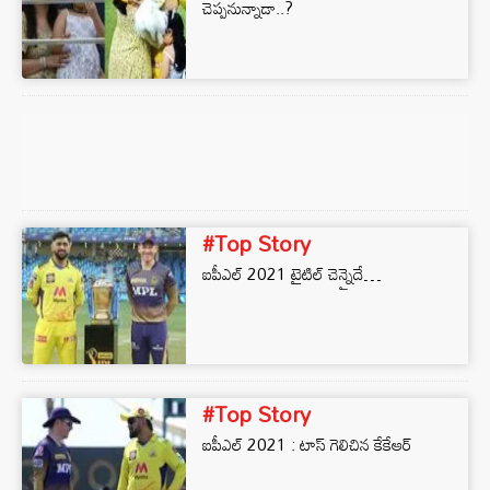
చెప్పనున్నాడా..?
#Top Story
ఐపీఎల్ 2021 టైటిల్ చెన్నైదే…
#Top Story
ఐపీఎల్ 2021 : టాస్ గెలిచిన కేకేఆర్