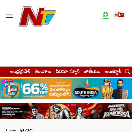
ఆంధ్రప్రదేశ్
తెలంగాణ
సినిమా న్యూస్
జాతీయం
అంతర్జాతీయం
Home
Ipl 2021