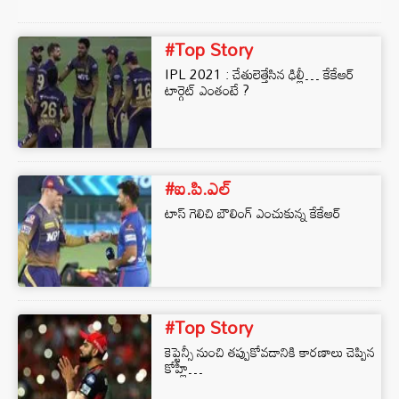
#Top Story
IPL 2021 : చేతులెత్తేసిన ఢిల్లీ… కేకేఆర్
టార్గెట్ ఎంతంటే ?
#ఐ.పి.ఎల్
టాస్ గెలిచి బౌలింగ్ ఎంచుకున్న కేకేఆర్
#Top Story
కెప్టెన్సీ నుంచి తప్పుకోవడానికి కారణాలు చెప్పిన
కోహ్లీ…