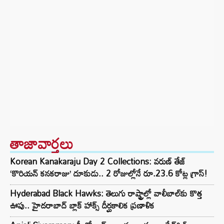
తాజావార్తలు
Korean Kanakaraju Day 2 Collections: వరుణ్ తేజ్
‘కొరియన్ కనకరాజు’ దూకుడు.. 2 రోజుల్లోనే రూ.23.6 కోట్ల గ్రాస్!
Hyderabad Black Hawks: తెలుగు రాష్ట్రాల్లో వాలీబాల్‌కు కొత్త
ఊపు.. హైదరాబాద్ బ్లాక్ హాక్స్ దీర్ఘకాలిక ప్రణాళిక