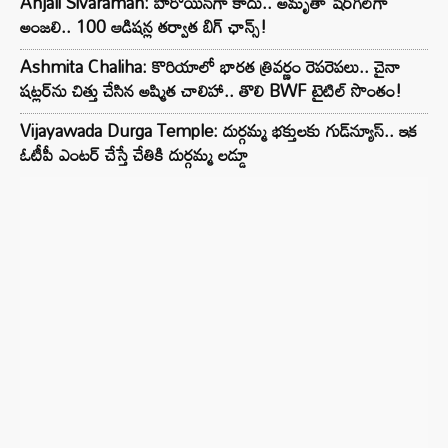
Anjali Sivaraman: హీరోయిన్‌గా కాదు.. అమృతా షేర్‌గిల్‌గా
అంజలి.. 100 ఆడిషన్ల తర్వాత బిగ్ ఛాన్స్!
Ashmita Chaliha: కొరియాలో భారత త్రివర్ణం రెపరెపలు.. చైనా
షట్లర్‌ను చిత్తు చేసిన అష్మిత చాలిహా.. తొలి BWF టైటిల్ సొంతం!
Vijayawada Durga Temple: దుర్గమ్మ భక్తులకు గుడ్‌న్యూస్.. ఇక
ఓటీపీ ఎంటర్ చేస్తే చేతికి దుర్గమ్మ లడ్డూ