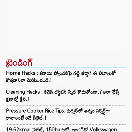
ట్రెండింగ్‌
Home Hacks : కడాయి హ్యాండిల్‌పై గట్టి జిడ్డా? ఈ చిట్కాలతో
కొత్తదానిలా మెరిపించండి.!
Cleaning Hacks : కిచెన్ డస్ట్‌బిన్ స్మెల్ కొడుతోందా.? ఇలా చేస్తే
క్షణాల్లో క్లీన్.!
Pressure Cooker Rice Tips: కుక్కర్‌లో అన్నం పర్ఫెక్ట్‌గా
రావాలంటే ఇదే సీక్రెట్.!
19.62kmpl మైలేజ్, 150hp టర్బో ఇంజిన్‌తో Volkswagen