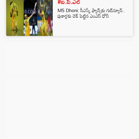
#ఐ.పి.ఎల్
MS Dhoni: సీఎస్కే ఫ్యాన్స్⁬కు గుడ్‌న్యూస్‌..
పుకార్లకు చెక్ పెట్టిన ఎంఎస్ ధోనీ