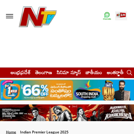
ఆంధ్రప్రదేశ్
తెలంగాణ
సినిమా న్యూస్
జాతీయం
అంతర్జాతీయం
Home
Indian Premier League 2025