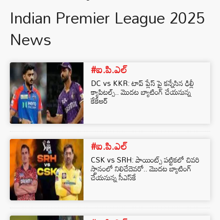
Indian Premier League 2025
News
#ఐ.పి.ఎల్
DC vs KKR: టాప్ ప్లేస్ పై కన్నేసిన ఢిల్లీ
క్యాపిటల్స్.. మొదట బ్యాటింగ్ చేయనున్న
కేకేఆర్
#ఐ.పి.ఎల్
CSK vs SRH: పాయింట్స్ పట్టికలో చివరి
స్థానంలో నిలిచేదెవరో.. మొదట బ్యాటింగ్
చేయనున్న సీఎస్‌కే