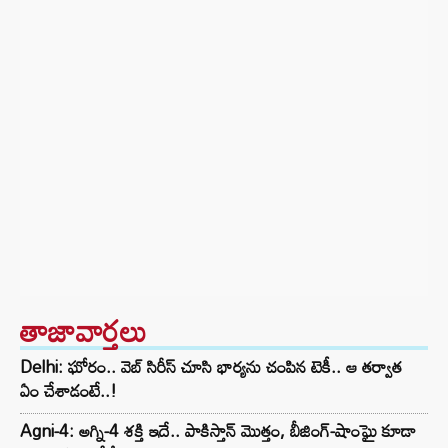
తాజావార్తలు
Delhi: ఘోరం.. వెబ్ సిరీస్ చూసి భార్యను చంపిన టెకీ.. ఆ తర్వాత
ఏం చేశాడంటే..!
Agni-4: అగ్ని-4 శక్తి ఇదే.. పాకిస్తాన్ మొత్తం, బీజింగ్-షాంఘై కూడా