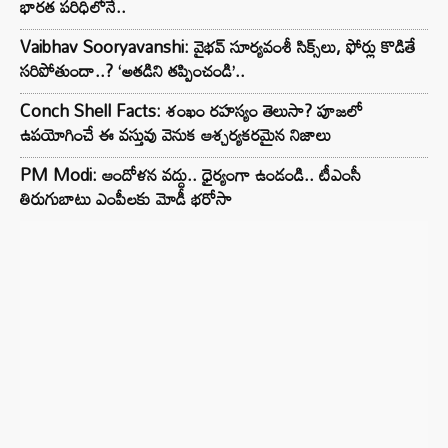
భారత పరిధిలోనే..
Vaibhav Sooryavanshi: వైభవ్ సూర్యవంశీ సిక్స్‌లు, ఫోర్లు కొడితే
సరిపోతుందా..? ‘అతడిని తప్పించండి’..
Conch Shell Facts: శంఖం రహస్యం తెలుసా? పూజలో
ఉపయోగించే ఈ వస్తువు వెనుక ఆశ్చర్యకరమైన నిజాలు
PM Modi: ఆందోళన వద్దు.. ధైర్యంగా ఉండండి.. టీఎంసీ
తిరుగుబాటు ఎంపీలకు మోడీ భరోసా