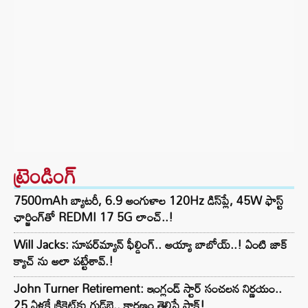
ట్రెండింగ్‌
7500mAh బ్యాటరీ, 6.9 అంగుళాల 120Hz డిస్‌ప్లే, 45W ఫాస్ట్
ఛార్జింగ్‌తో REDMI 17 5G లాంచ్..!
Will Jacks: సూపర్‌మ్యాన్ ఫీల్డింగ్.. అయ్యా బాబోయ్..! ఏంటి జాక్
క్యాచ్ ను అలా పట్టేశావ్.!
John Turner Retirement: ఇంగ్లండ్ స్టార్ సంచలన నిర్ణయం..
25 ఏళ్లకే క్రికెట్‌కు గుడ్‌బై.. కారణం తెలిస్తే షాక్!