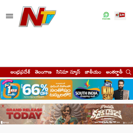
ఆంధ్రప్రదేశ్
తెలంగాణ
సినిమా న్యూస్
జాతీయం
అంతర్జాతీయం