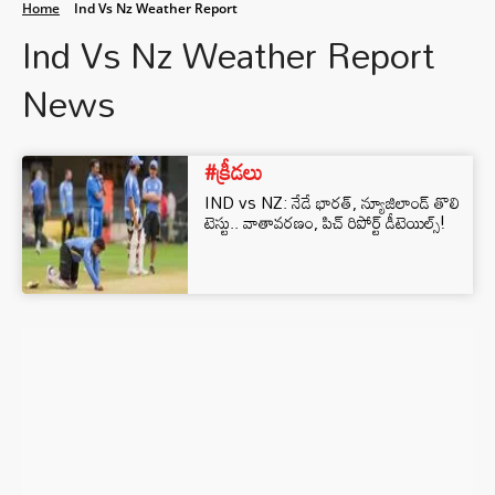
Home
Ind Vs Nz Weather Report
Ind Vs Nz Weather Report
News
#క్రీడలు
IND vs NZ: నేడే భారత్‌, న్యూజిలాండ్‌ తొలి
టెస్టు.. వాతావరణం, పిచ్ రిపోర్ట్ డీటెయిల్స్!