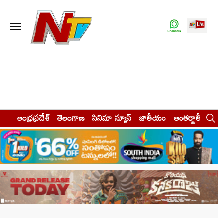
ఆంధ్రప్రదేశ్
తెలంగాణ
సినిమా న్యూస్
జాతీయం
అంతర్జాతీయం