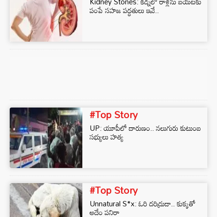
Kidney Stones: కిడ్నీలో రాళ్లను బయటకు
పంపే సహజ పద్ధతులు ఇవే..
#Top Story
UP: యూపీలో దారుణం.. నలుగురు కుటుంబ
సభ్యులు హత్య
#Top Story
Unnatural S*x: ఓరి దరిద్రుడా.. కుక్కతో
అదేం పనిరా