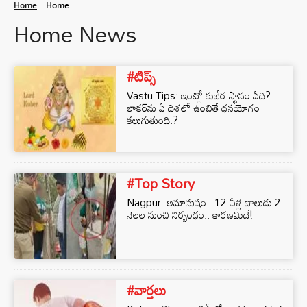
Home
Home
Home News
#టిప్స్
Vastu Tips: ఇంట్లో కుబేర స్థానం ఏది?
లాకర్‌ను ఏ దిశలో ఉంచితే ధనయోగం
కలుగుతుంది.?
#Top Story
Nagpur: అమానుషం.. 12 ఏళ్ల బాలుడు 2
నెలల నుంచి నిర్బంధం.. కారణమిదే!
#వార్తలు