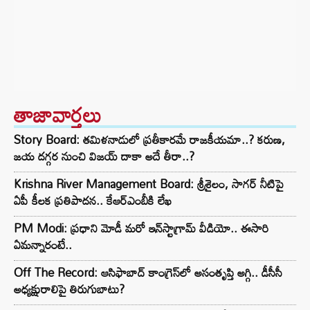
తాజావార్తలు
Story Board: తమిళనాడులో ప్రతీకారమే రాజకీయమా..? కరుణ,
జయ దగ్గర నుంచి విజయ్ దాకా అదే తీరా..?
Krishna River Management Board: శ్రీశైలం, సాగర్ నీటిపై
ఏపీ కీలక ప్రతిపాదన.. కేఆర్ఎంబీకి లేఖ
PM Modi: ప్రధాని మోడీ మరో ఇన్‌స్టాగ్రామ్ వీడియో.. ఈసారి
ఏమన్నారంటే..
Off The Record: ఆసిఫాబాద్ కాంగ్రెస్‌లో అసంతృప్తి అగ్గి.. డీసీసీ
అధ్యక్షురాలిపై తిరుగుబాటు?