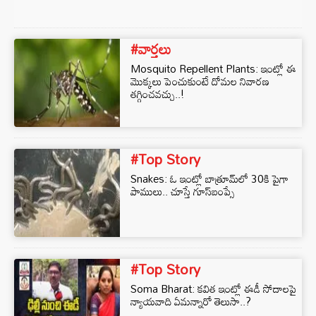
#వార్తలు
Mosquito Repellent Plants: ఇంట్లో ఈ
మొక్కలు పెంచుకుంటే దోమల నివారణ
తగ్గించవచ్చు..!
#Top Story
Snakes: ఓ ఇంట్లో బాత్రూమ్⁬లో 30కి పైగా
పాములు.. చూస్తే గూస్⁭బంప్సే
#Top Story
Soma Bharat: కవిత ఇంట్లో ఈడీ సోదాలపై
న్యాయవాది ఏమన్నారో తెలుసా..?