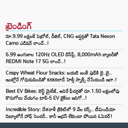
ట్రెండింగ్‌
రూ.9.99 లక్షలకే పెట్రోల్, డీజిల్, CNG ఆప్షన్లతో Tata Nexon
Camo ఎడిషన్ లాంచ్..!
6.99 అంగుళాల 120Hz OLED డిస్‌ప్లే, 8,000mAh బ్యాటరీతో
REDMI Note 17 5G లాంచ్..!
Crispy Wheat Flour Snacks: బయటి జంక్ ఫుడ్‌కి బై..బై..
ఇంట్లోనే గోధుమపిండితో కరకరలాడే హెల్తీ స్నాక్స్ చేసేయండి ఇలా.!
Best EV Bikes: బెస్ట్ మైలేజ్, అదిరే ఫీచర్లతో రూ.1.50 లక్షలలోపు
కొనుగోలు చేయగల టాప్-5 EV బైక్‌లు ఇదిగో..!
Incredible Story: దేశవాళీ క్రికెట్‌లో 9 వేల రన్స్.. టీమిండియా
డెబ్యూలోనే హాఫ్ సెంచరీ.. కానీ అడ్రస్ లేకుండా పోయిన ఓపెనర్!