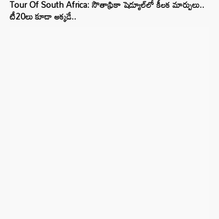
Tour Of South Africa: సౌతాఫ్రికా షెడ్యూల్‌లో కీలక మార్పులు..
టీ20లు కూడా అక్కడే..