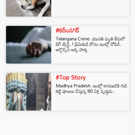
#కరీంనగర్
Telangana Crime: యువతి మృతి కేసులో
బిగ్‌ ట్విస్ట్‌..! ప్రేమికుడి కోసం ఇంట్లో దోపిడీ..
అడ్డొచ్చిన అక్క హత్య..
#Top Story
Madhya Pradesh: ఇంట్లో రావణుడికి గుడి
కట్టి పూజలు చేస్తున్న 80 ఏళ్ల వృద్ధుడు..