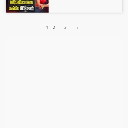
1
2
3
→