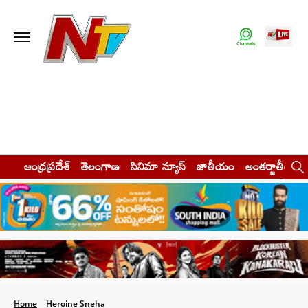
ఆంధ్రప్రదేశ్
తెలంగాణ
సినిమా న్యూస్
జాతీయం
అంతర్జాతీయం
Home
Heroine Sneha