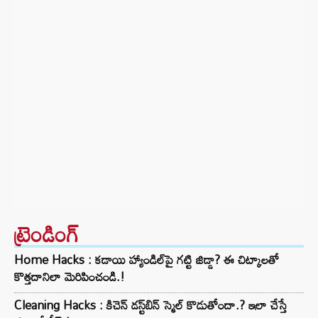
ట్రెండింగ్‌
Home Hacks : కడాయి హ్యాండిల్‌పై గట్టి జిడ్డా? ఈ చిట్కాలతో
కొత్తదానిలా మెరిపించండి.!
Cleaning Hacks : కిచెన్ డస్ట్‌బిన్ స్మెల్ కొడుతోందా.? ఇలా చేస్తే