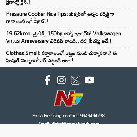
క్షణాల్లో క్లీన్.!
Pressure Cooker Rice Tips: కుక్కర్‌లో అన్నం పర్ఫెక్ట్‌గా
రావాలంటే ఇదే సీక్రెట్.!
19.62kmpl మైలేజ్, 150hp టర్బో ఇంజిన్‌తో Volkswagen
Virtus Anniversary ఎడిషన్ లాంచ్.. ధర, ఫీచర్లు ఇవే.!
Clothes Smell: వర్షాకాలంలో బట్టల నుంచి దుర్వాసనా.? ఈ
సింపుల్ చిట్కాలతో చెక్ పెట్టండి ఇలా.!
For advertising contact :9949494238
Email: digital@ntvnetwork.com
Copyright © 2000 - 2026 - NTV