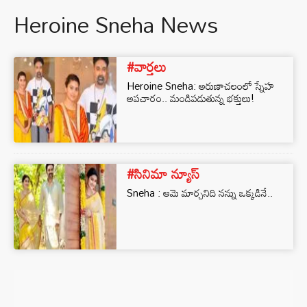
Heroine Sneha News
#వార్తలు
Heroine Sneha: అరుణాచలంలో స్నేహ
అపచారం.. మండిపడుతున్న భక్తులు!
#సినిమా న్యూస్
Sneha : ఆమె మార్చనిది నన్ను ఒక్కడినే..