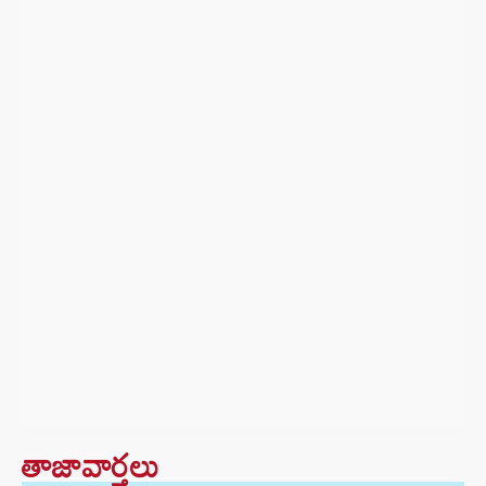
తాజావార్తలు