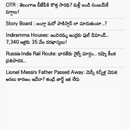
OTR : తెలంగాణ బీజేపీకి కొత్త సారథి? మళ్లీ బండి సంజయ్‌కే
పగ్గాలు!
Story Board : బంగ్లా మరో పాకిస్తాన్ లా మారుతుందా..?
Indiramma Houses: ఇందిరమ్మ ఇండ్లకు ఫుల్ డిమాండ్..
7,340 ఇళ్లకు 35 వేల దరఖాస్తులు!
Russia-India Rail Route: భారత్‌కు రైల్వే మార్గం.. రష్యా కీలక
ప్రతిపాదన..
Lionel Messi’s Father Passed Away: మెస్సీ కన్నీళ్ల వెనుక
అసలు కారణం ఇదేనా? తండ్రి జార్జ్ ఇక లేరు