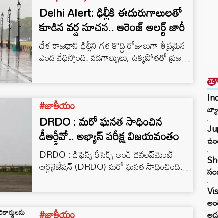
Delhi Alert: ఢిల్లీకి ఈదురుగాలులతో
కూడిన వర్ష సూచన.. ఆరెంజ్ అలర్ట్ జారీ
దేశ రాజధాని ఢిల్లీని గత కొద్ది రోజులుగా తీవ్రమైన
ఎండ వేధిస్తోంది. వడగాల్పులు, ఉక్కపోతతో ప్రజలు
తీవ్ర ఇబ్బందులు పడుతున్నారు. ఇలాంటి తరుణంలో
త
కేంద్ర వాతావరణ శాఖ చల్లని కబురు చెప్పింది.
Ind
#జాతీయం
బ్య
DRDO : మరో ఘనత సాధించిన
Jup
డీఆర్డీవో.. అభ్యాస్ పరీక్ష విజయవంతం
ఉంద
DRDO : డిఫెన్స్ రీసెర్చ్ అండ్ డెవలప్‌మెంట్
She
ఆర్గనైజేషన్ (DRDO) మరో ఘనత సాధించింది.
సంబ
డీఆర్డీవో హై-స్పీడ్ ఎక్స్‌పెండబుల్ ఏరియల్ టార్గెట్
(HEAT) అంటే అభ్యాస్ ఆరవ డెవలప్ మెంట్
Vis
ట్రయల్‌ని విజయవంతంగా పూర్తి చేసింది.
అండ
#జాతీయం
అదు