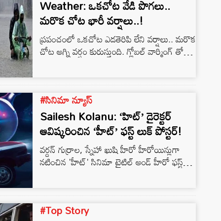
Weather: ఒకచోట వేడి పొగలు..
మరొక చోట భారీ వర్షాలు..!
ప్రపంచంలో ఒకచోట ఎడతెరిపి లేని వర్షాలు.. మరొక
చోట అగ్ని వర్షం కురుస్తుంది. గ్లోబల్ వార్మింగ్ తో
లక్షలాది మంది ప్రజలు వేడికి అల్లాడిపోతున్నారు.
యూరప్‌, జపాన్‌లో రికార్డు స్థాయిలో వేడిగాలులు
వీస్తాయని వాతావరణశాఖ హెచ్చరిక జారీ చేసింది.
#సినిమా న్యూస్
క్షిణ కొరియాలో భారీ వర్షాలు కురుస్తున్నాయి. గత
నాలుగు రోజులుగా వర్ష బీభత్సంతో డ్యామ్‌లు
Sailesh Kolanu: ‘హిట్’ డైరెక్టర్
పొంగిపొర్లుతున్నాయి. భారీ వర్షాల కారణంగా 33
ఆవిష్కరించిన ‘హీట్’ ఫస్ట్ లుక్ పోస్టర్!
మంది మరణించారని, మరో 10 మంది
వర్దన్ గుర్రాల, స్నేహా ఖుషి హీరో హీరోయిన్లుగా
గల్లంతయ్యారని ఆ దేశ అంతర్గత వ్యవహారాల
నటించిన 'హీట్' సినిమా టైటిల్ అండ్ హీరో ఫస్ట్
మంత్రిత్వ…
లుక్ పోస్టర్స్ ను ప్రముఖ దర్శకుడు శైలేష్ కొలను
ఆవిష్కరించారు. ఈ మూవీని ఎం.ఎన్. అర్జున్, శరత్
వర్మ సంయుక్తంగా తెరకెక్కించారు.
#Top Story