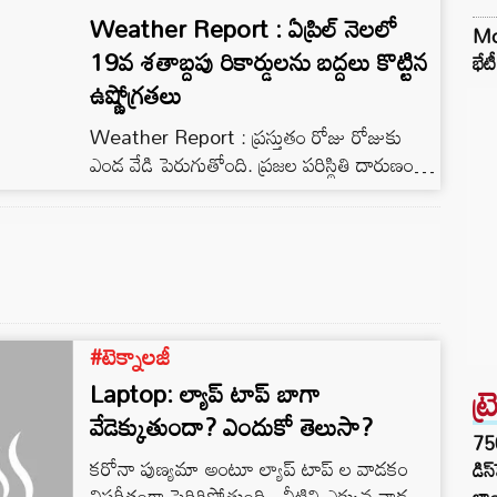
Weather Report : ఏప్రిల్ నెలలో
Mod
19వ శతాబ్దపు రికార్డులను బద్దలు కొట్టిన
భేట
ఉష్ణోగ్రతలు
Weather Report : ప్రస్తుతం రోజు రోజుకు
ఎండ వేడి పెరుగుతోంది. ప్రజల పరిస్థితి దారుణంగా
మారింది. ఇది ప్రారంభం మాత్రమే.. రాబోయే నెలల్లో
దీని నుండి ప్రజలకు ఎటువంటి ఉపశమనం
లభించదు.
#టెక్నాలజీ
Laptop: ల్యాప్ టాప్ బాగా
ట్
వేడెక్కుతుందా? ఎందుకో తెలుసా?
75
కరోనా పుణ్యమా అంటూ ల్యాప్ టాప్ ల వాడకం
డిస
విపరీతంగా పెరిగిపోతుంది.. వీటిని ఎక్కువ వాడటం
లాం