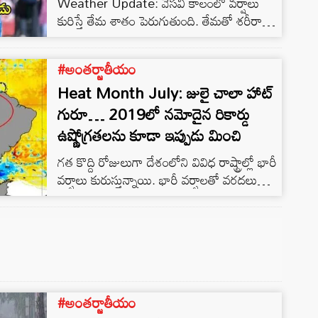
Weather Update: వేసవి కాలంలో వర్షాలు
కురిస్తే తేమ శాతం పెరుగుతుంది. తేమతో శరీరానికి
విపరీతంగా చెమట పడుతుంది. ఉత్తర
భారతదేశంలోని ప్రజలు ముఖ్యంగా యూపీ వాసులు
#అంతర్జాతీయం
దీనిని జిగట వేసవిగా పిలుస్తారు. ఈ సమయంలో
Heat Month July: జులై చాలా హాట్
కూలర్లు, ఫ్యాన్లు కూడా ఎక్కువగా పని చేయవు.
గురూ… 2019లో నమోదైన రికార్డు
ఉష్ణోగ్రతలను కూడా ఇప్పుడు మించి
గత కొద్ది రోజులుగా దేశంలోని వివిధ రాష్ట్రాల్లో భారీ
వర్షాలు కురుస్తున్నాయి. భారీ వర్షాలతో వరదలు
ఎక్కువయ్యాయి.
#అంతర్జాతీయం