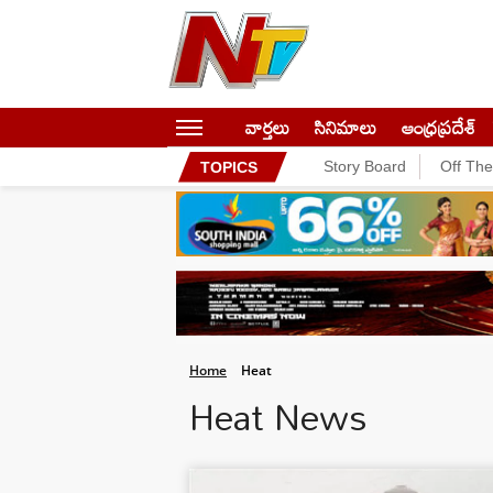
వార్తలు
సినిమాలు
ఆంధ్రప్రదేశ్
Story Board
Off Th
TOPICS
Home
Heat
Heat News