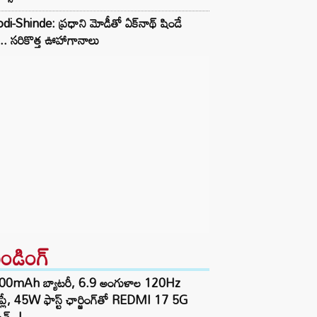
i-Shinde: ప్రధాని మోడీతో ఏక్‌నాథ్ షిండే
ీ.. సరికొత్త ఊహాగానాలు
రెండింగ్‌
00mAh బ్యాటరీ, 6.9 అంగుళాల 120Hz
్‌ప్లే, 45W ఫాస్ట్ ఛార్జింగ్‌తో REDMI 17 5G
చ్..!