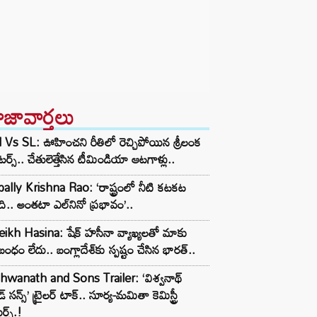
ాజావార్తలు
 Vs SL: ఊహించని రీతిలో రెచ్చిపోయిన శ్రీలంక
ాటర్స్.. చేతులెత్తేసిన టీమిండియా ఆటగాళ్లు..
ally Krishna Rao: ‘రాష్ట్రంలో నీటి కటకట
ి.. అంతటా ఎల్‌నినో ప్రభావం’..
ikh Hasina: షేక్ హసీనా వ్యాఖ్యలతో మాకు
ంధం లేదు.. బంగ్లాదేశ్‌కు స్పష్టం చేసిన భారత్..
hwanath and Sons Trailer: ‘విశ్వనాథ్
్ సన్స్’ ట్రైలర్ టాక్.. సూర్య-మమితా కెమిస్ట్రీ
ర్స్.!