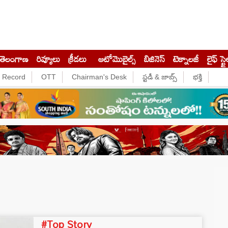
తెలంగాణ
రివ్యూలు
క్రీడలు
ఆటోమొబైల్స్
బిజినెస్‌
టెక్నాలజీ
లైఫ్ స్టై
e Record
OTT
Chairman's Desk
స్టడీ & జాబ్స్
భక్తి
#Top Story