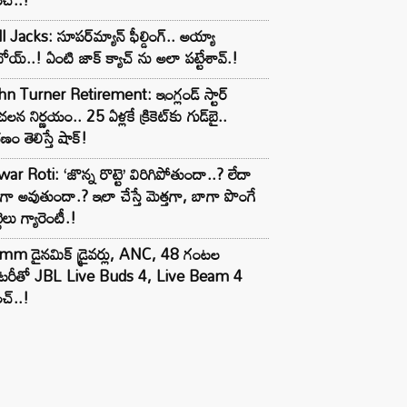
l Jacks: సూపర్‌మ్యాన్ ఫీల్డింగ్.. అయ్యా
ోయ్..! ఏంటి జాక్ క్యాచ్ ను అలా పట్టేశావ్.!
n Turner Retirement: ఇంగ్లండ్ స్టార్
లన నిర్ణయం.. 25 ఏళ్లకే క్రికెట్‌కు గుడ్‌బై..
ణం తెలిస్తే షాక్!
ar Roti: ‘జొన్న రొట్టె’ విరిగిపోతుందా..? లేదా
టిగా అవుతుందా.? ఇలా చేస్తే మెత్తగా, బాగా పొంగే
టెలు గ్యారెంటీ.!
mm డైనమిక్ డ్రైవర్లు, ANC, 48 గంటల
యాటరీతో JBL Live Buds 4, Live Beam 4
చ్..!