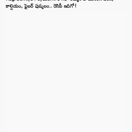
కాల్షియం, ఫైబర్ పుష్కలం.. రెసిపీ ఇదిగో!