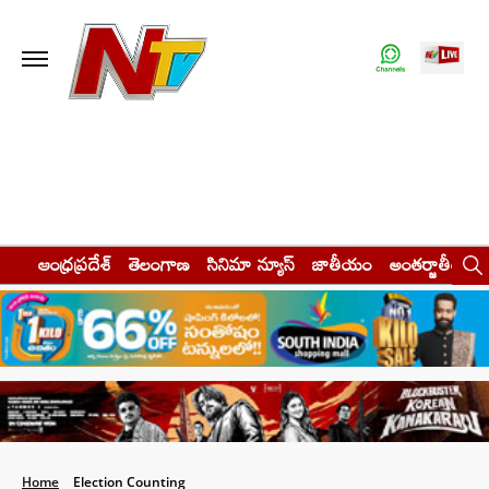
ఆంధ్రప్రదేశ్
తెలంగాణ
సినిమా న్యూస్
జాతీయం
అంతర్జాతీయం
Home
Election Counting