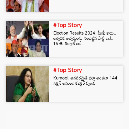
#Top Story
Election Results 2024: బీజేపీ కాదు..
అత్యధిక అభ్యర్థులను నిలబెట్టిన పార్టీ ఇదే..
1996 తర్వాత ఇదే..
#Top Story
Kurnool: అవసరమైతే జిల్లా అంతటా 144
సెక్షన్ అమలు: కలెక్టర్ సృజన