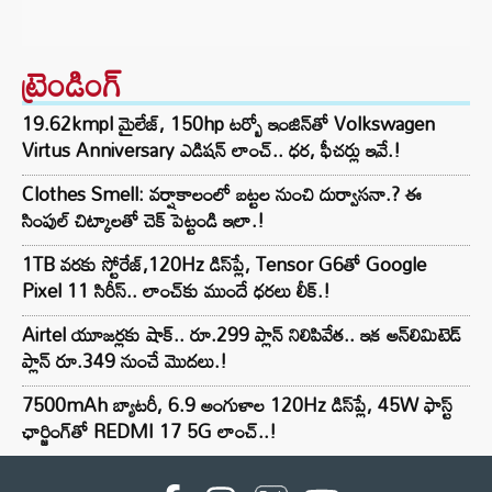
ట్రెండింగ్‌
19.62kmpl మైలేజ్, 150hp టర్బో ఇంజిన్‌తో Volkswagen
Virtus Anniversary ఎడిషన్ లాంచ్.. ధర, ఫీచర్లు ఇవే.!
Clothes Smell: వర్షాకాలంలో బట్టల నుంచి దుర్వాసనా.? ఈ
సింపుల్ చిట్కాలతో చెక్ పెట్టండి ఇలా.!
1TB వరకు స్టోరేజ్,120Hz డిస్‌ప్లే, Tensor G6తో Google
Pixel 11 సిరీస్.. లాంచ్⁭కు ముందే ధరలు లీక్.!
Airtel యూజర్లకు షాక్.. రూ.299 ప్లాన్ నిలిపివేత.. ఇక అన్‌లిమిటెడ్
ప్లాన్ రూ.349 నుంచే మొదలు.!
7500mAh బ్యాటరీ, 6.9 అంగుళాల 120Hz డిస్‌ప్లే, 45W ఫాస్ట్
ఛార్జింగ్‌తో REDMI 17 5G లాంచ్..!