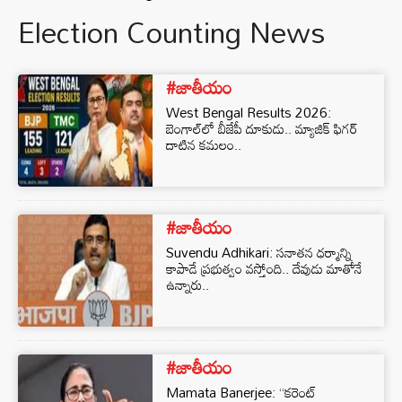
Election Counting News
#జాతీయం
West Bengal Results 2026:
బెంగాల్‌లో బీజేపీ దూకుడు.. మ్యాజిక్ ఫిగర్
దాటిన కమలం..
#జాతీయం
Suvendu Adhikari: సనాతన ధర్మాన్ని
కాపాడే ప్రభుత్వం వస్తోంది.. దేవుడు మాతోనే
ఉన్నారు..
#జాతీయం
Mamata Banerjee: ‘‘కరెంట్