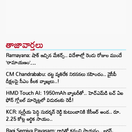
తాజావార్తలు
Ramayana: షాక్ ఇచ్చిన మేకర్స్.. విదేశాల్లో రెండు రోజుల ముందే
‘రామాయణం’…
CM Chandrababu: చట్ట వ్యతిరేక నిరసనలు సహించం.. వైసీపీ
దీక్షలపై సీఎం కీలక వ్యాఖ్యలు..!
HMD Touch AI: 1950mAh బ్యాటరీతో.. హెచ్‌ఎమ్‌డి టచ్ ఏఐ
ఫోన్ గ్లోబల్ మార్కెట్లలో విడుదలకు రెడీ!
KCR: స్వర్గీయ పెద్ది సుదర్శన్ రెడ్డి కుటుంబానికి కేసీఆర్ అండ.. రూ.
2.25 కోట్ల ఆర్థిక సాయం..
Ragi Semiya Payasam: రాగితో కమ్మని పాయసం.. ఐరన్,