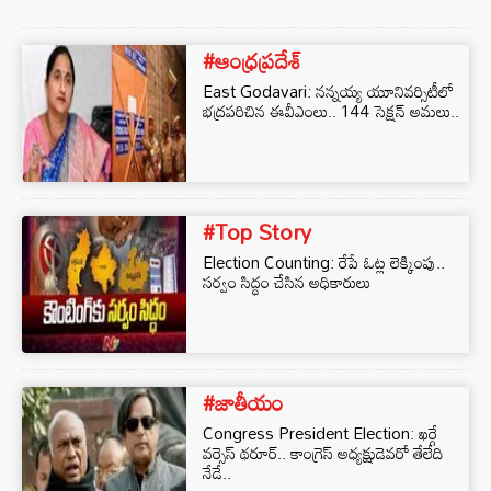
#ఆంధ్రప్రదేశ్
East Godavari: నన్నయ్య యూనివర్సిటీలో
భద్రపరిచిన ఈవీఎంలు.. 144 సెక్షన్ అమలు..
#Top Story
Election Counting: రేపే ఓట్ల లెక్కింపు..
సర్వం సిద్ధం చేసిన అధికారులు
#జాతీయం
Congress President Election: ఖర్గే
వర్సెస్ థరూర్.. కాంగ్రెస్ అధ్యక్షుడెవరో తేలేది
నేడే..