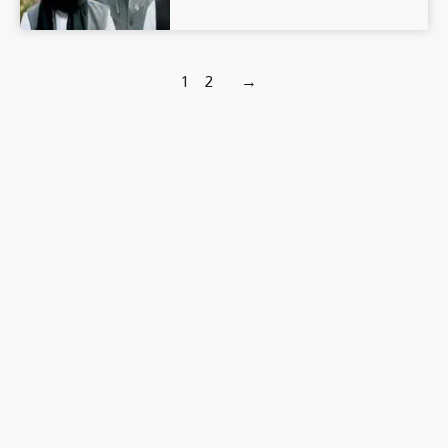
1
2
→