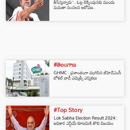
తీసేస్తున్నారు’’.. ఓట్ల లెక్కింపునకు ముందు
మమతా సంచలన ఆరోపణ..
#తెలంగాణ
GHMC : ప్రశాంతంగా ముగిసిన జీహెచ్‌ఎంసీ
లోకల్ బాడీ ఎమ్మెల్సీ ఎన్నికలు
#Top Story
Lok Sabha Election Result 2024:
అధికార ఎన్డీయే కూటమికి తొలి విజయం