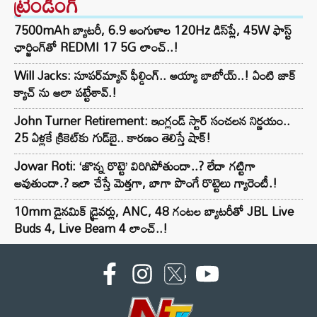
ట్రెండింగ్‌
7500mAh బ్యాటరీ, 6.9 అంగుళాల 120Hz డిస్‌ప్లే, 45W ఫాస్ట్
ఛార్జింగ్‌తో REDMI 17 5G లాంచ్..!
Will Jacks: సూపర్‌మ్యాన్ ఫీల్డింగ్.. అయ్యా బాబోయ్..! ఏంటి జాక్
క్యాచ్ ను అలా పట్టేశావ్.!
John Turner Retirement: ఇంగ్లండ్ స్టార్ సంచలన నిర్ణయం..
25 ఏళ్లకే క్రికెట్‌కు గుడ్‌బై.. కారణం తెలిస్తే షాక్!
Jowar Roti: ‘జొన్న రొట్టె’ విరిగిపోతుందా..? లేదా గట్టిగా
అవుతుందా.? ఇలా చేస్తే మెత్తగా, బాగా పొంగే రొట్టెలు గ్యారెంటీ.!
10mm డైనమిక్ డ్రైవర్లు, ANC, 48 గంటల బ్యాటరీతో JBL Live
Buds 4, Live Beam 4 లాంచ్..!