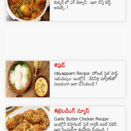
కుక్కర్ లో ఎగ్ బిర్యానీ.. ఇలా చేస్తే టెస్ట్
అదుర్స్..!
#ఫుడ్
Idiyappam Recipe: హోటల్ స్టైల్ సాఫ్ట్
‘ఇడియప్పం’ ఇంట్లోనే.. వేడినీళ్ల మ్యాజిక్‌తో
సులభంగా ఇలా చేసేయండి.!
#ట్రెండింగ్ న్యూస్
Garlic Butter Chicken Recipe :
ఇంట్లోనే రెస్టారెంట్ స్టైల్ గార్లిక్ బటర్ చికెన్..
ఇలా సింపుల్‌గా తయారు చేయండి..!