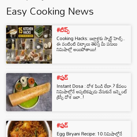
Easy Cooking News
#టిప్స్
Cooking Hacks: ఇల్లాళ్లకు స్మార్ట్ హెల్ప్..
ఈ వంటింటి చిట్కాలు తెలిస్తే మీ పనులు
నిమిషాల్లో అయిపోతాయి!
#ఫుడ్
Instant Dosa : దోశ పిండి లేదా.? కేవలం
నిమిషాల్లోనే అప్పటికప్పుడు వేసుకునే ఇన్స్టెంట్
క్రిస్పీ దోశ ఇలా..!
#ఫుడ్
Egg Biryani Recipe: 10 నిమిషాల్లోనే