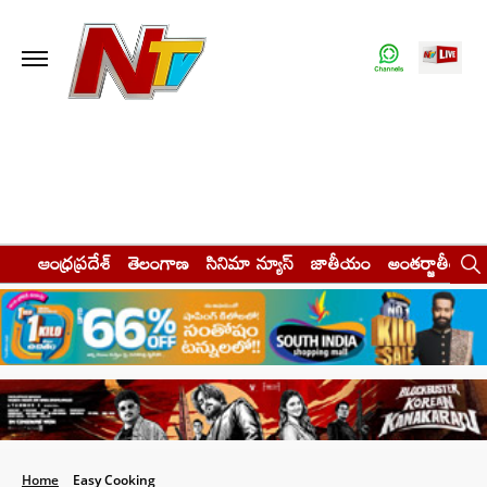
ఆంధ్రప్రదేశ్
తెలంగాణ
సినిమా న్యూస్
జాతీయం
అంతర్జాతీయం
Home
Easy Cooking