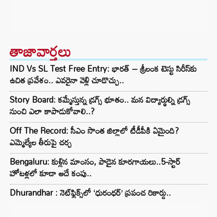
తాజావార్తలు
IND Vs SL Test Free Entry: భారత్ – శ్రీలంక టెస్టు సిరీస్‌కు
ఉచిత ప్రవేశం.. ఎవరైనా వెళ్లి చూడొచ్చు..
Story Board: కమ్మేస్తున్న డ్రగ్స్ భూతం.. మన విద్యార్థుల్ని డ్రగ్స్
నుంచి ఎలా కాపాడుకోవాలి..?
Off The Record: సీఎం సొంత జిల్లాలో టీడీపీకి ఏమైంది?
ఎమ్మెల్యేల తీరుపై చర్చ
Bengaluru: కుళ్లిన మాంసం, పాడైన కూరగాయలు..5-స్టార్
హోటళ్లలో కూడా అదే కంపు..
Dhurandhar : నెట్‌ఫ్లిక్స్‌లో ‘ధురంధర్’ ప్రపంచ రికార్డు..