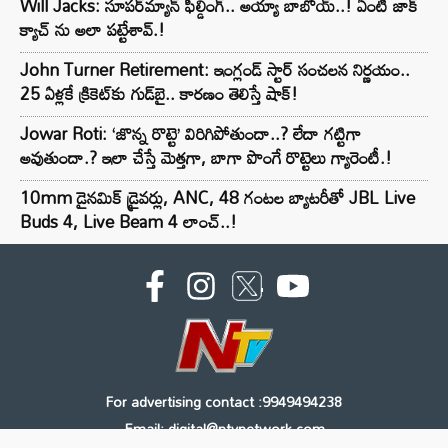
Will Jacks: సూపర్‌మ్యాన్ ఫీల్డింగ్.. అయ్యా బాబోయ్..! ఏంటి జాక్
క్యాచ్ ను అలా పట్టేశావ్.!
John Turner Retirement: ఇంగ్లండ్ స్టార్ సంచలన నిర్ణయం..
25 ఏళ్లకే క్రికెట్‌కు గుడ్‌బై.. కారణం తెలిస్తే షాక్!
Jowar Roti: ‘జొన్న రొట్టె’ విరిగిపోతుందా..? లేదా గట్టిగా
అవుతుందా.? ఇలా చేస్తే మెత్తగా, బాగా పొంగే రొట్టెలు గ్యారెంటీ.!
10mm డైనమిక్ డ్రైవర్లు, ANC, 48 గంటల బ్యాటరీతో JBL Live
Buds 4, Live Beam 4 లాంచ్..!
For advertising contact :9949494238
Email: digital@ntvnetwork.com