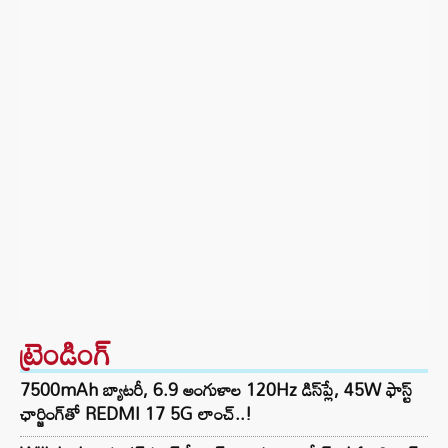
ట్రెండింగ్‌
7500mAh బ్యాటరీ, 6.9 అంగుళాల 120Hz డిస్‌ప్లే, 45W ఫాస్ట్
ఛార్జింగ్‌తో REDMI 17 5G లాంచ్..!