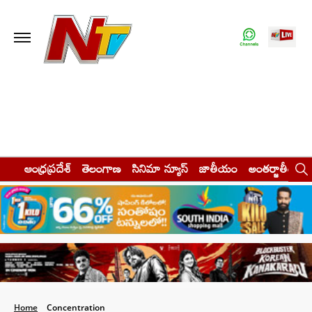
ఆంధ్రప్రదేశ్
తెలంగాణ
సినిమా న్యూస్
జాతీయం
అంతర్జాతీయం
Home
Concentration