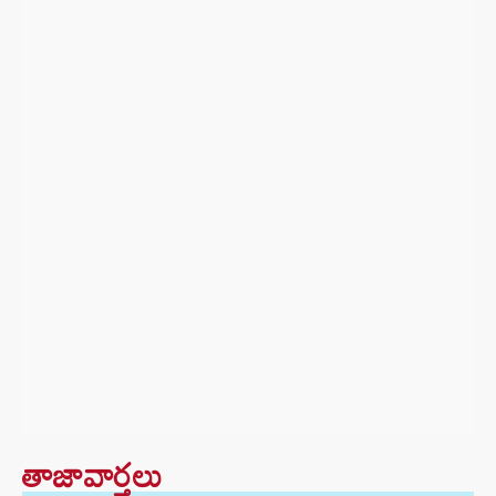
తాజావార్తలు