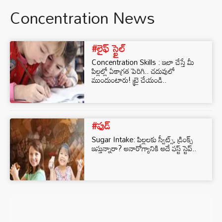
Concentration News
#లైఫ్ స్టైల్
Concentration Skills : ఇలా చేస్తే మీ
పిల్లల్లో ఏకాగ్రత పెరిగి.. చదువులో
ముందుంటారు! ట్రై చేయండి..
#ఫుడ్
Sugar Intake: పిల్లలకు స్వీట్స్, డ్రింక్స్
ఇస్తున్నారా? అనారోగ్యానికి అదే ఫస్ట్ స్టెప్..