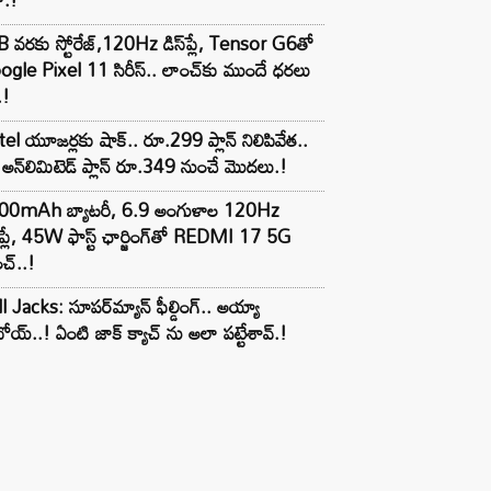
 వరకు స్టోరేజ్,120Hz డిస్‌ప్లే, Tensor G6తో
gle Pixel 11 సిరీస్.. లాంచ్⁭కు ముందే ధరలు
.!
tel యూజర్లకు షాక్.. రూ.299 ప్లాన్ నిలిపివేత..
అన్‌లిమిటెడ్ ప్లాన్ రూ.349 నుంచే మొదలు.!
00mAh బ్యాటరీ, 6.9 అంగుళాల 120Hz
్‌ప్లే, 45W ఫాస్ట్ ఛార్జింగ్‌తో REDMI 17 5G
చ్..!
l Jacks: సూపర్‌మ్యాన్ ఫీల్డింగ్.. అయ్యా
ోయ్..! ఏంటి జాక్ క్యాచ్ ను అలా పట్టేశావ్.!