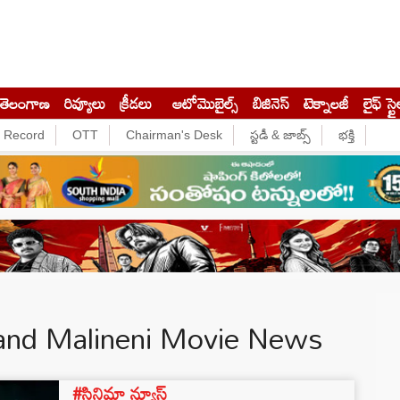
తెలంగాణ
రివ్యూలు
క్రీడలు
ఆటోమొబైల్స్
బిజినెస్‌
టెక్నాలజీ
లైఫ్ స్టై
e Record
OTT
Chairman's Desk
స్టడీ & జాబ్స్
భక్తి
hand Malineni Movie News
#సినిమా న్యూస్