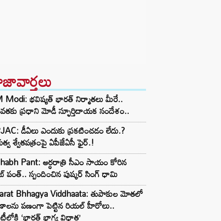
ాజావార్తలు
Modi: భవిష్యత్ భారత్ నిర్మాతలు మీరే..
తకు ప్రధాని మోడీ స్ఫూర్తిదాయక సందేశం..
JAC: డీఏలు ఎందుకు ప్రకటించడం లేదు.?
భుత్వ శ్వేతపత్రంపై ఏపీజేఏసీ ఫైర్.!
habh Pant: అర్ధరాత్రి సీఎం సాయం కోరిన
బ్ పంత్.. స్పందించిన పుష్కర్ సింగ్ ధామి
arat Bhhagya Viddhaata: తుపాకుల మోతలో
ాణాలను పణంగా పెట్టిన రియల్ హీరోలు..
టీలోకి ‘భారత్ భాగ్య విధాత’