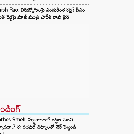
ish Rao: నిరుద్యోగులపై ఎందుకింత కక్ష? సీఎం
ంత్ రెడ్డిపై మాజీ మంత్రి హరీశ్ రావు ఫైర్
రెండింగ్‌
thes Smell: వర్షాకాలంలో బట్టల నుంచి
్వాసనా.? ఈ సింపుల్ చిట్కాలతో చెక్ పెట్టండి
ా.!