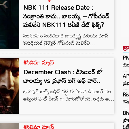
NBK 111 Release Date :
సంక్రాంతి కాదు.. బాలయ్య – గోపీచంద్
మలినేని NBK111 రిలీజ్ డేట్ ఫిక్స్?
నటసింహం నందమూరి బాలకృష్ణ మరియు మాస్
కమర్షియల్ డైరెక్టర్ గోపీచంద్ మలినేని
త
కాంబినేషన్‌లో వస్తున్న మోస్ట్ అవేటెడ్ మూవీ
NBK111. గతంలో వీరిద్దరి కలయికలో వచ్చిన
PM 
#సినిమా న్యూస్
‘వీరసింహారెడ్డి’ బాక్సాఫీస్ వద్ద బ్లాక్‌బస్టర్ హిట్‌గా
యువ
December Clash : డిసెంబర్ లో
నిలిచిన సంగతి తెలిసిందే. ఇప్పుడు మరోసారి ఈ
AP
సక్సెస్‌ఫుల్ కాంబో రిపీట్ అవుతుండటంతో అటు
బాలయ్య vs ప్రభాస్ టగ్ ఆఫ్ వార్..
ప్ర
నందమూరి అభిమానుల్లో, ఇటు ట్రేడ్ వర్గాల్లో భారీ
టాలీవుడ్ బాక్స్ ఆఫీస్ వద్ద ఈ ఏడాది డిసెంబర్ నెల
అంచనాలు నెలకొన్నాయి. ప్రస్తుతం శరవేగంగా
Ris
అత్యంత హాట్ సీజన్ గా మారబోతోంది. ఇద్దరు అగ్ర
షూటింగ్ జరుపుకుంటున్న ఈ క్రేజీ ప్రాజెక్ట్ విడుదల
రిష
హీరోలు కేవలం ఒక్క రోజు వ్యవధిలోనే తమ భారీ
తేదీకి సంబంధించి ఒక ఆసక్తికరమైన…
చిత్రాలతో థియేటర్లలోకి రావడానికి
Bh
సిద్ధమవుతున్నారు. రెబెల్ స్టార్ ప్రభాస్, గాడ్ ఆఫ్
ప్ర
#సినిమా న్యూస్
మాసెస్ నందమూరి బాలకృష్ణల మధ్య బాక్స్ ఆఫీస్
ఓటీ