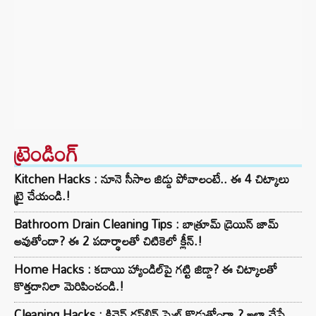
ట్రెండింగ్‌
Kitchen Hacks : నూనె సీసాల జిడ్డు పోవాలంటే.. ఈ 4 చిట్కాలు
ట్రై చేయండి.!
Bathroom Drain Cleaning Tips : బాత్రూమ్ డ్రెయిన్ జామ్
అవుతోందా? ఈ 2 పదార్థాలతో చిటికెలో క్లీన్.!
Home Hacks : కడాయి హ్యాండిల్‌పై గట్టి జిడ్డా? ఈ చిట్కాలతో
కొత్తదానిలా మెరిపించండి.!
Cleaning Hacks : కిచెన్ డస్ట్‌బిన్ స్మెల్ కొడుతోందా.? ఇలా చేస్తే