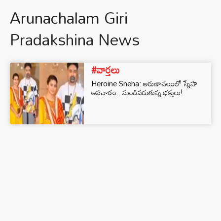
Arunachalam Giri
Pradakshina News
#వార్తలు
Heroine Sneha: అరుణాచలంలో స్నేహ
అపచారం.. మండిపడుతున్న భక్తులు!