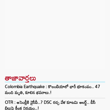
తాజావార్తలు
Colombia Earthquake : కొలంబియాలో భారీ భూకంపం.. 47
మంది మృతి, కూలిన భవనాలు.!
OTR : అసెంబ్లీకి వైసీపీ..? DSC రచ్చ వేళ కూటమి అలర్ట్.. బీసీ
బిల్లుపై కీలక నిర్ణయం..!