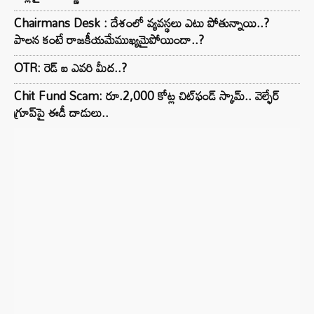
Chairmans Desk : దేశంలో వ్యవస్థలు ఎటు పోతున్నాయి..?
పాలన కంటే రాజకీయమేముఖ్యమైపోయిందా..?
OTR: రెడ్ ఐ ఎవరి మీద..?
Chit Fund Scam: రూ.2,000 కోట్ల చిట్‌ఫండ్ స్కామ్.. వెల్ఫేర్
గ్రూప్‌పై ఈడీ దాడులు..