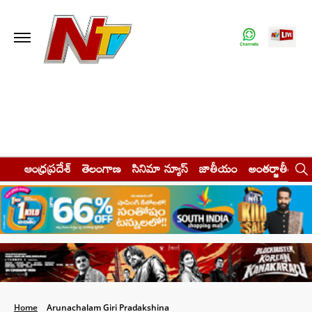
ఆంధ్రప్రదేశ్
తెలంగాణ
సినిమా న్యూస్
జాతీయం
అంతర్జాతీయం
Home
Arunachalam Giri Pradakshina