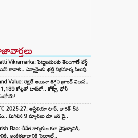
ాజావార్తలు
tti Vikramarka: పెట్టుబడులకు తెలంగాణే ఫస్ట్
ిస్ కావాలి.. ఎన్నారైలకు భట్టి విక్రమార్క పిలుపు
nd Value: రిటైర్ అయినా తగ్గని బ్రాండ్ విలువ..
1,189 కోట్లతో టాప్‌లో.. కోహ్లీ, ధోనీ
దండోయ్!
 2025-27: ఆస్ట్రేలియా టాప్, భారత్ 5వ
ానం.. మిగిలిన 9 మ్యాచ్‌లు డూ ఆర్ డై..
ish Rao: చేనేత కార్మికుల కళా నైపుణ్యానికి,
టానికి, అంకితభావానికి సెల్యూట్..