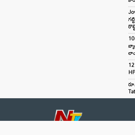
Jow
గట్
రొట్
10
బ్
లాం
12 
HP
రూ.
Ta