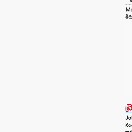
ఉన్నప్పటికీ.. అది బోయింగ్ 777 వైడ్-బాడీ
Met
విమానాలకు మాత్రమే పరిమితం అని, బోయింగ్
తీర
787-8 డ్రీమ్‌లైనర్‌ను కవర్ చేయదని అధికారులు
వివరించారు. ఈ ఒప్పందాలు 2024, 2025లో
సంతకం చేయబడ్డాయి. Read Also: Phone
Tapping : ఫోన్ ట్యాపింగ్…
ట్
Joh
సంచ
కార