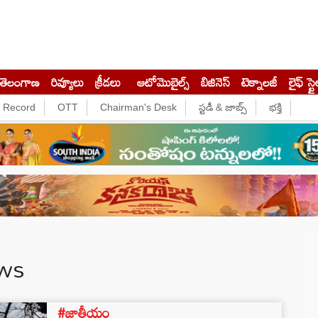
తెలంగాణ
రివ్యూలు
క్రీడలు
ఆటోమొబైల్స్
బిజినెస్‌
టెక్నాలజీ
లైఫ్ స్టై
e Record
OTT
Chairman's Desk
స్టడీ & జాబ్స్
భక్తి
ews
#జాతీయం