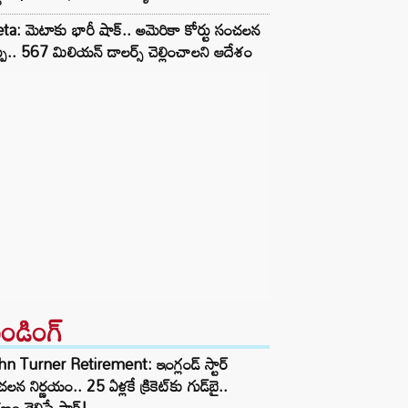
a: మెటాకు భారీ షాక్.. అమెరికా కోర్టు సంచలన
్పు.. 567 మిలియన్ డాలర్స్ చెల్లించాలని ఆదేశం
రెండింగ్‌
n Turner Retirement: ఇంగ్లండ్ స్టార్
లన నిర్ణయం.. 25 ఏళ్లకే క్రికెట్‌కు గుడ్‌బై..
ణం తెలిస్తే షాక్!