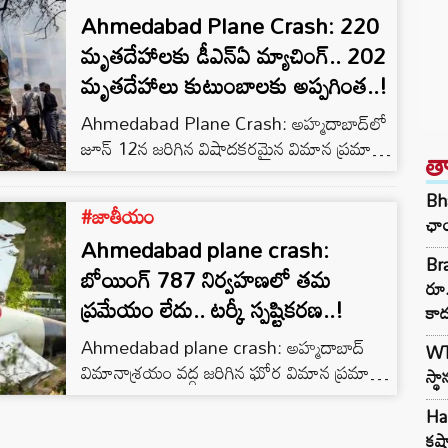
Ahmedabad Plane Crash: 220
మృతదేహాలకు డీఎన్‌ఏ మ్యాచింగ్.. 202
మృతదేహాలు కుటుంబాలకు అప్పగింత..!
Ahmedabad Plane Crash: అహ్మదాబాద్‌లో
జూన్ 12న జరిగిన విషాదకరమైన విమాన ప్రమాదం
త
దేశవ్యాప్తంగా దిగ్భ్రాంతిని కలిగించింది. ఈ
ప్రమాదానికి సంబంధించి శవాల గుర్తింపు ప్రక్రియ
Bha
#జాతీయం
వేగంగా కొనసాగుతుండగా.. గుజరాత్ ఆరోగ్య,
ఛాయ
Ahmedabad plane crash:
కుటుంబ సంక్షేమ వైద్య, విద్యాశాఖ మంత్రి రుషికేశ్
Bra
పటేల్ శుక్రవారం కీలక సమాచారం వెల్లడించారు.
బోయింగ్ 787 నిర్వహణలో తమ
రూ.
Read Also: MLC Kavitha : పోలవరం
ప్రమేయం లేదు.. టర్కీ స్పష్టికరణ..!
కా
ముంపు సమస్యలపై తెలంగాణ జాగృతి రౌండ్‌టేబుల్
Ahmedabad plane crash: అహ్మదాబాద్
ఆయన తెలిపిన వినరాల ప్రకారం.. ఇప్పటివరకు
WTC
విమానాశ్రయం వద్ద జరిగిన ఘోర విమాన ప్రమాదం
220 మృతదేహాల డీఎన్‌ఏ నమూనాలను
స్థ
ప్రపంచవ్యాప్తంగా కలకలం రేపిన విషయం తెలిసిందే.
కుటుంబ…
Har
ఈ నేపథ్యంలో ఘటనకు సంబంధించి టర్కిష్ టెక్నిక్
కష్
ఎయిర్ ఇండియాతో నిర్వహణ ఒప్పందాన్ని కలిగి