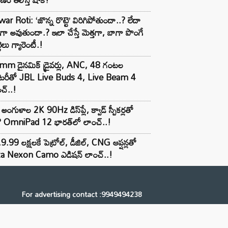
ar Roti: ‘జొన్న రొట్టె’ విరిగిపోతుందా..? లేదా
టిగా అవుతుందా.? ఇలా చేస్తే మెత్తగా, బాగా పొంగే
టెలు గ్యారెంటీ.!
mm డైనమిక్ డ్రైవర్లు, ANC, 48 గంటల
యాటరీతో JBL Live Buds 4, Live Beam 4
చ్..!
అంగుళాల 2K 90Hz డిస్‌ప్లే, క్వాడ్ స్పీకర్లతో
 OmniPad 12 భారత్‌లో లాంచ్..!
9.99 లక్షలకే పెట్రోల్, డీజిల్, CNG ఆప్షన్లతో
ta Nexon Camo ఎడిషన్ లాంచ్..!
For advertising contact :9949494238
Email: digital@ntvnetwork.com