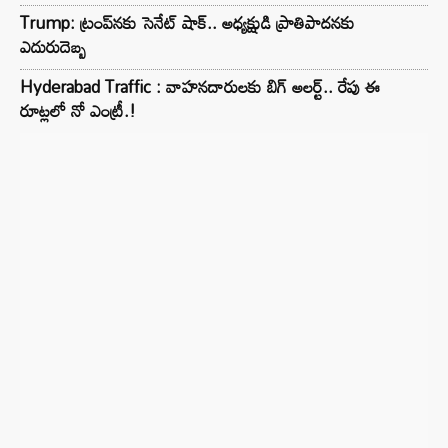
Trump: ట్రంప్‌నకు సెనేట్ షాక్.. అధ్యక్షుడి ప్రాతిపాదనకు
ఎదురుదెబ్బ
Hyderabad Traffic : వాహనదారులకు బిగ్ అలర్ట్.. రేపు ఈ
రూట్లలో నో ఎంట్రీ.!