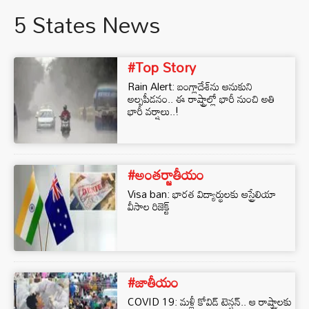
5 States News
#Top Story
Rain Alert: బంగ్లాదేశ్‌ను ఆనుకుని
అల్పపీడనం.. ఈ రాష్ట్రాల్లో భారీ నుంచి అతి
భారీ వర్షాలు..!
#అంతర్జాతీయం
Visa ban: భారత విద్యార్థులకు ఆస్ట్రేలియా
వీసాల రిజెక్ట్
#జాతీయం
COVID 19: మళ్లీ కోవిడ్‌ టెన్షన్‌.. ఆ రాష్ట్రాలకు