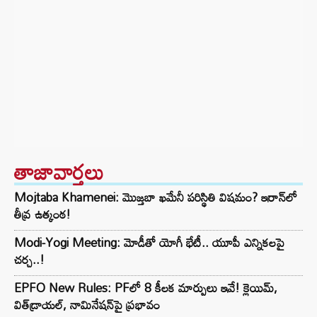
తాజావార్తలు
Mojtaba Khamenei: మొజ్తబా ఖమేనీ పరిస్థితి విషమం? ఇరాన్‌లో
తీవ్ర ఉత్కంఠ!
Modi-Yogi Meeting: మోడీతో యోగీ భేటీ.. యూపీ ఎన్నికలపై
చర్చ..!
EPFO New Rules: PFలో 8 కీలక మార్పులు ఇవే! క్లెయిమ్,
విత్‌డ్రాయల్, నామినేషన్‌పై ప్రభావం