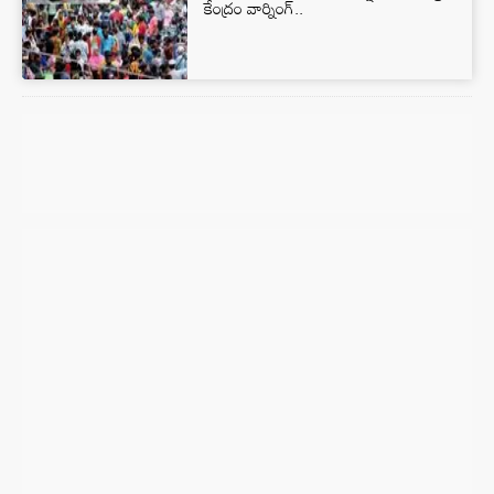
కేంద్రం వార్నింగ్..