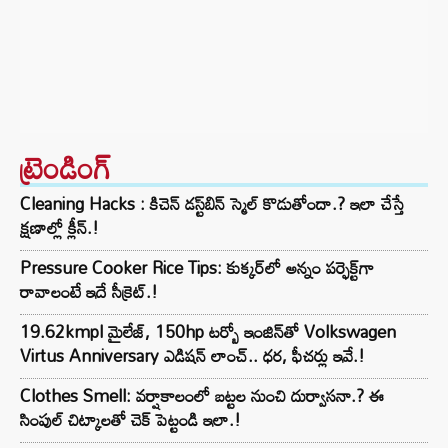
ట్రెండింగ్‌
Cleaning Hacks : కిచెన్ డస్ట్‌బిన్ స్మెల్ కొడుతోందా.? ఇలా చేస్తే
క్షణాల్లో క్లీన్.!
Pressure Cooker Rice Tips: కుక్కర్‌లో అన్నం పర్ఫెక్ట్‌గా
రావాలంటే ఇదే సీక్రెట్.!
19.62kmpl మైలేజ్, 150hp టర్బో ఇంజిన్‌తో Volkswagen
Virtus Anniversary ఎడిషన్ లాంచ్.. ధర, ఫీచర్లు ఇవే.!
Clothes Smell: వర్షాకాలంలో బట్టల నుంచి దుర్వాసనా.? ఈ
సింపుల్ చిట్కాలతో చెక్ పెట్టండి ఇలా.!