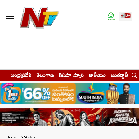
ఆంధ్రప్రదేశ్
తెలంగాణ
సినిమా న్యూస్
జాతీయం
అంతర్జాతీయం
Home
5 States