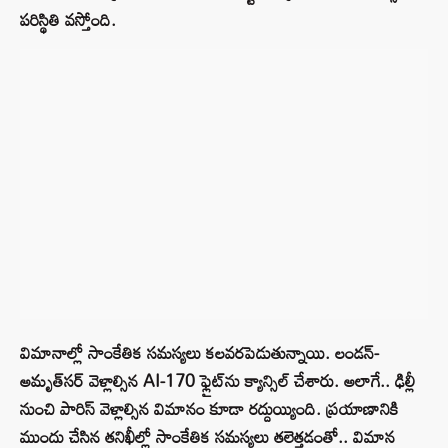
పరిస్థితి వస్తోంది.
విమానాల్లో సాంకేతిక సమస్యలు కలవరపెడుతున్నాయి. లండన్‌-
అమృత్‌సర్‌ వెళ్లాల్సిన AI-170 ఫ్లైట్‌ను క్యాన్సిల్‌ చేశారు. అలాగే.. ఢిల్లీ
నుంచి పారిస్‌ వెళ్లాల్సిన విమానం కూడా రద్దుయ్యింది. ప్రయాణానికి
ముందు చేసిన తనిఖీల్లో సాంకేతిక సమస్యలు తలెత్తడంతో.. విమాన