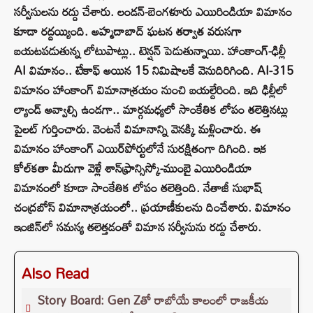
సర్వీసులను రద్దు చేశారు. లండన్‌-బెంగళూరు ఎయిరిండియా విమానం
కూడా రద్దయ్యింది. అహ్మదాబాద్‌ ఘటన తర్వాత వరుసగా
బయటపడుతున్న లోటుపాట్లు.. టెన్షన్‌ పెడుతున్నాయి. హాంకాంగ్-ఢిల్లీ
AI విమానం.. టేకాఫ్‌ అయిన 15 నిమిషాలకే వెనుదిరిగింది. AI-315
విమానం హాంకాంగ్‌ విమానాశ్రయం నుంచి బయల్దేరింది. ఇది ఢిల్లీలో
ల్యాండ్‌ అవ్వాల్సి ఉండగా.. మార్గమధ్యలో సాంకేతిక లోపం తలెత్తినట్లు
పైలట్‌ గుర్తించారు. వెంటనే విమానాన్ని వెనక్కి మళ్లించారు. ఈ
విమానం హాంకాంగ్‌ ఎయిర్‌పోర్టులోనే సురక్షితంగా దిగింది. ఇక
కోల్‌కతా మీదుగా వెళ్లే శాన్‌ఫ్రాన్సిస్కో-ముంబై ఎయిరిండియా
విమానంలో కూడా సాంకేతిక లోపం తలెత్తింది. నేతాజీ సుభాష్
చంద్రబోస్ విమానాశ్రయంలో.. ప్రయాణీకులను దించేశారు. విమానం
ఇంజిన్‌లో సమస్య తలెత్తడంతో విమాన సర్వీసును రద్దు చేశారు.
Also Read
Story Board: Gen Zతో రాబోయే కాలంలో రాజకీయ