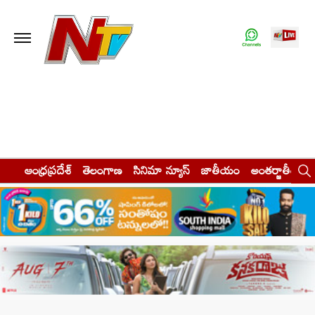
ఆంధ్రప్రదేశ్
తెలంగాణ
సినిమా న్యూస్
జాతీయం
అంతర్జాతీయం