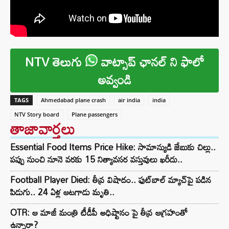
NTV తెలుగు
వాట్సాప్ ఛానల్ ని ఫాలో
అవ్వండి
TAGS
Ahmedabad plane crash
air india
india
NTV Story board
Plane passengers
తాజావార్తలు
Essential Food Items Price Hike: సామాన్యుడి జేబుకు చిల్లు..
పప్పు నుంచి నూనె వరకు 15 నిత్యావసర వస్తువులు ఖరీదు..
Football Player Died: తీవ్ర విషాదం.. ఫుట్‌బాల్ మ్యాచ్‌పై పడిన
పిడుగు.. 24 ఏళ్ల ఆటగాడు మృతి..
OTR: ఆ మాజీ మంత్రి టీడీపీ అధిష్టానం పై తీవ్ర ఆగ్రహంతో
ఉన్నారా?