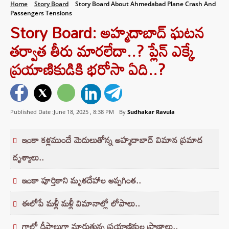
Home
Story Board
Story Board About Ahmedabad Plane Crash And
Passengers Tensions
Story Board: అహ్మదాబాద్‌ ఘటన
తర్వాత తీరు మారలేదా..? ప్లేన్ ఎక్కే
ప్రయాణికుడికి భరోసా ఏది..?
Published Date :June 18, 2025 ,
8:38 PM
By
Sudhakar Ravula
ఇంకా కళ్లముందే మెదులుతోన్న అహ్మదాబాద్‌ విమాన ప్రమాద
దృశ్యాలు..
ఇంకా పూర్తికాని మృతదేహాల అప్పగింత..
ఈలోపే మళ్లీ మళ్లీ విమానాల్లో లోపాలు..
గాల్లో దీపాలుగా మారుతున్న ప్రయాణికుల ప్రాణాలు..