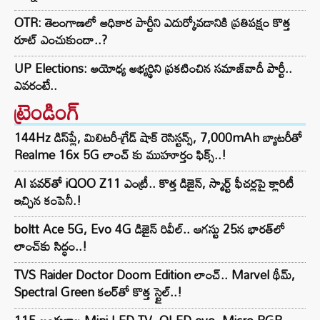
OTR: తెలంగాణలో అధికార పార్టీని ఎదుర్కోవడానికి ప్రతిపక్షం కొత్త
రూట్‌ ఎంచుకుందా..?
UP Elections: అయోధ్య అభ్యర్థిని ప్రకటించిన సమాజ్‌వాదీ పార్టీ..
ఎవరంటే..
ట్రెండింగ్‌
144Hz డిస్‌ప్లే, మిలిటరీ-గ్రేడ్ షాక్ రెసిస్టన్స్, 7,000mAh బ్యాటరీతో
Realme 16x 5G లాంచ్ కు ముహూర్తం ఫిక్స్..!
AI పవర్‌తో iQOO Z11 ఎంట్రీ.. కొత్త డిజైన్, స్మార్ట్ ఫీచర్లపై క్లారిటీ
ఇచ్చిన కంపెనీ.!
boltt Ace 5G, Evo 4G డిజైన్ రివీల్.. ఆగస్టు 25న భారత్‌లో
లాంచ్‌కు సిద్ధం..!
TVS Raider Doctor Doom Edition లాంచ్.. Marvel థీమ్,
Spectral Green కలర్‌తో కొత్త స్టైల్..!