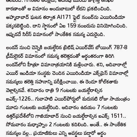
కారణాలతో ఆ విమానం అందుబాటులో లేదని ప్రకటించింది.
అహ్మదాబాద్‌ ఘటన తర్వాత AI171 ఫ్లైట్‌ నంబర్‌ను ఎయిరిండియా
పక్కనబెట్టింది. దాని స్థానంలో ఏఐ 159 నంబరును వినియోగించింది.
ఇప్పుడదే సిరీస్‌ విమానంలో సాంకేతిక సమస్య ఎదురైంది.
లండన్‌ నుంచి చెన్నైకి బయల్దేరిన బ్రిటిష్‌ ఎయిర్‌వేస్‌ బోయింగ్‌ 787-8
డ్రీమ్‌లైనర్‌ విమానంలో సమస్య తలెత్తడంతో అర్థంతరంగా తిరిగి
లండన్‌లోని హీత్రూ విమానాశ్రయానికి మళ్లించారు. శని, ఆదివారాల్లో
ఎయిర్‌ ఇండియా సంస్థకు చెందిన ఎయిరిండియా ఎక్స్‌ప్రెస్‌ విమానాల్లో
సమస్యలు తలెత్తి సహనాన్ని పరీక్షించాయి. ఈ రెండూ కోల్‌కతాకు
వెళ్లాల్సినవే. శనివారం రాత్రి 9 గంటలకు బయల్దేరాల్సిన
ఐఎక్స్‌-1226.. గువాహటి ఎయిర్‌పోర్టులో మరుసటి రోజు సాయంత్రం
మూడు గంటలకు బయల్దేరింది. ఆదివారం ఉదయం 7 గంటలకు
ఉత్తర్‌ప్రదేశ్‌లోని గాజియాబాద్‌ నుంచి బయల్దేరాల్సిన ఐఎక్స్‌ 1511..
సోమవారం మధ్యాహ్నం 2 గంటలకు కదిలింది. అంతే.. ఈ సాంకేతిక
సమస్యల వల్ల.. ప్రయాణికులు ఎన్ని అవస్థలు పడ్డారో అర్థం