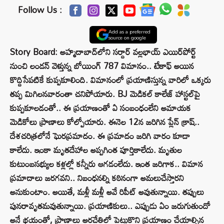
Follow Us :
Add as a preferred
source on google
Story Board: అహ్మదాబాద్‌లోని సర్దార్‌ వల్లభాయ్‌ ఎయిర్‌పోర్ట్‌
నుంచి లండన్‌ వెళ్తున్న బోయింగ్‌ 787 విమానం.. టేకాఫ్‌ అయిన
కొద్దిసేపటికే కుప్పకూలింది. విమానంలో ప్రయాణిస్తున్న వారిలో ఒక్కరు
తప్ప మిగిలనవారంతా చనిపోయారు. BJ మెడికల్‌ కాలేజ్‌ హాస్టల్‌పై
కుప్పకూలడంతో.. ఈ ప్రయాణంతో ఏ సంబంధంలేని అమాయక
మెడికోలు ప్రాణాలు కోల్పోయారు. ఈనెల 12న జరిగిన ప్లేన్‌ క్రాష్‌..
దేశచరిత్రలోనే ఘెరప్రమాదం. ఈ ప్రమాదం జరిగి వారం కూడా
కాలేదు. ఇంకా మృతదేహాల అప్పగింత పూర్తికాలేదు. మృతుల
కుటుంబసభ్యుల కళ్లల్లో కన్నీరు ఆగడంలేదు. ఇంత జరిగాక.. విమాన
ప్రమాదాలు జరగవని.. నిబంధనల్ని కఠినంగా అమలుచేస్తారని
అనుకుంటాం. అయితే, మళ్లీ మళ్లీ అవే రిపీట్‌ అవుతున్నాయి. తప్పులు
పునరావృతమవుతున్నాయి. ప్రయాణికులు.. ఎప్పుడు ఏం జరుగుతుందో
అనే భయంతో, ప్రాణాలు అరచేతిలో పెట్టుకొని ప్రయాణం చేయాల్సిన