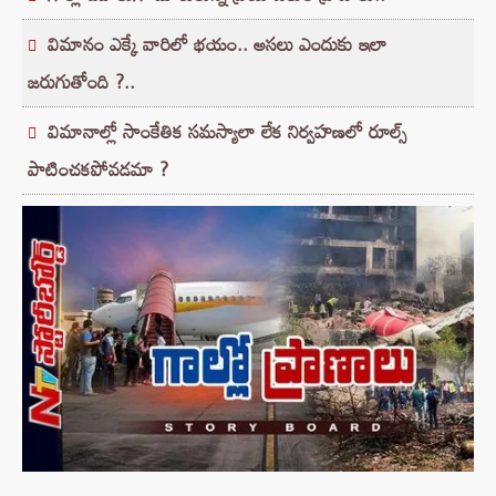
విమానం ఎక్కే వారిలో భయం.. అసలు ఎందుకు ఇలా
జరుగుతోంది ?..
విమానాల్లో సాంకేతిక సమస్యాలా లేక నిర్వహణలో రూల్స్‌
పాటించకపోవడమా ?