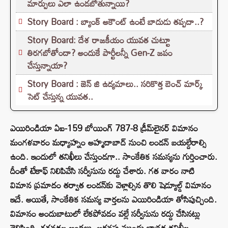
మార్పులు ఎలా ఉండబోతున్నాయి?
Story Board : బ్యాంక్ అకౌంట్ ఉంటే బాదుడు తప్పదా..?
Story Board: దేశ రాజకీయం యువత చుట్టూ
తిరగబోతోందా? అందుకే పార్టీలన్నీ Gen-Z జపం
చేస్తున్నాయా?
Story Board : జెన్ జి ఉద్యమాలు.. సరికొత్త బెంచ్ మార్క్
సెట్ చేస్తున్న యువత..
ఎయిరిండియా ఏఐ-159 బోయింగ్ 787-8 డ్రీమ్‌లైనర్‌ విమానం
మంగళవారం మధ్యాహ్నం అహ్మదాబాద్‌ నుంచి లండన్‌ బయల్దేరాల్సి
ఉంది. ఇందులో తనిఖీలు చేస్తుండగా.. సాంకేతిక సమస్యను గుర్తించారు.
దీంతో టేకాఫ్‌ నిలిపివేసి సర్వీసును రద్దు చేశారు. గత వారం నాటి
విమాన ప్రమాదం తర్వాత లండన్‌కు వెళ్లాల్సిన తొలి షెడ్యూల్డ్‌ విమానం
ఇదే. అయితే, సాంకేతిక సమస్య వార్తలను ఎయిరిండియా తోసిపుచ్చింది.
విమానం అందుబాటులో లేకపోవడం వల్లే సర్వీసును రద్దు చేసినట్లు
తెలిపింది. గగనతల ఆంక్షలు, అదనపు ముందు జాగ్రత్త తనిఖీల