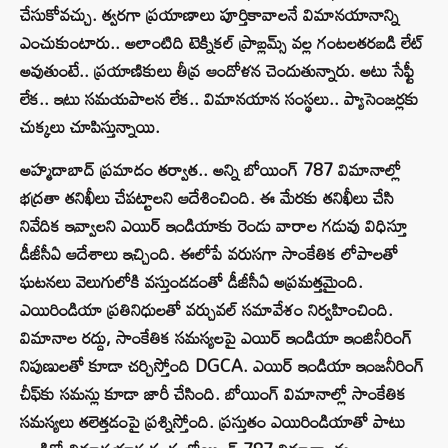
చేసుకోవచ్చు. త్వరగా ప్రయాణాలు పూర్తికావాలనే విమానయానాన్ని
ఎంచుకుంటారు.. అలాంటిది టెక్నికల్‌ ప్రాబ్లమ్స్‌ వల్ల గంటలతరబడి లేట్‌
అవుతుంటే.. ప్రయాణికులు తీవ్ర ఆందోళన చెందుతున్నారు. అటు సేఫ్టీ
లేక.. ఇటు సమయపాలన లేక.. విమానయాన సంస్థలు.. ప్యాసెంజర్లకు
చుక్కలు చూపిస్తున్నాయి.
అహ్మదాబాద్‌ ప్రమాదం తర్వాత.. అన్ని బోయింగ్ 787 విమానాల్లో
భద్రతా తనిఖీలు చేపట్టాలని ఆదేశించింది. ఈ మేరకు తనిఖీలు చేసి
నివేదిక ఇవ్వాలని ఎయిర్ ఇండియాకు రెండు వారాల గడువు విధిస్తూ
డీజీసీఏ ఆదేశాలు ఇచ్చింది. ఈలోపే వరుసగా సాంకేతిక లోపాలతో
ఘటనలు వెలుగులోకి వస్తుండడంతో డీజీసీఏ అప్రమత్తమైంది.
ఎయిరిండియా ప్రతినిధులతో వర్చువల్‌ సమావేశం నిర్వహించింది.
విమానాల రద్దు, సాంకేతిక సమస్యలపై ఎయిర్‌ ఇండియా ఇంజినీరింగ్‌
నిపుణులతో కూడా చర్చిస్తోంది DGCA. ఎయిర్‌ ఇండియా ఇంజనీరింగ్‌
చీఫ్‌కు సమన్లు కూడా జారీ చేసింది. బోయింగ్‌ విమానాల్లో సాంకేతిక
సమస్యలు తలెత్తడంపై ప్రశ్నిస్తోంది. ప్రస్తుతం ఎయిరిండియాతో పాటు