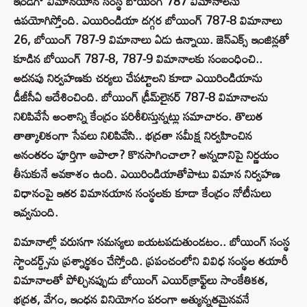
ఇండిగో విమానయాన సంస్థ బోయింగ్‌ 787 విమానాలను
ఉపయోగిస్తోంది. ఎయిరిండియా దగ్గర బోయింగ్‌ 787-8 విమానాలు
26, బోయింగ్‌ 787-9 విమానాలు ఏడు ఉన్నాయి. జెన్‌ఎక్స్‌ ఇంజిన్లతో
కూడిన బోయింగ్‌ 787-8, 787-9 విమానాలకు సంబంధించి..
అదనపు నిర్వహణకు చర్యలు చేపట్టాలని కూడా ఎయిరిండియాను
డీజీసీఏ ఆదేశించింది. బోయింగ్‌ డ్రీమ్‌లైనర్‌ 787-8 విమానాలను
నిలిపివేసే అంశాన్ని కేంద్రం పరిశీలిస్తున్నట్లు సమాచారం. తొలుత
తాత్కాలికంగా సేవలు నిలిపివేసి.. భద్రతా సమీక్ష నిర్వహించిన
అనంతరం పూర్తిగా ఆపాలా? కొనసాగించాలా? అన్నదానిపై నిర్ణయం
తీసుకునే అవకాశం ఉంది. ఎయిరిండియాతోపాటు విమాన నిర్వహణ
విధానంపై ఇతర విమానయాన సంస్థలకు కూడా కేంద్రం నోటీసులు
ఇవ్వనుంది.
విమానాల్లో వరుసగా సమస్యలు బయటపడుతుండటం.. బోయింగ్‌ సంస్థ
స్టాండర్డ్స్‌ను ప్రశ్నార్థకం చేస్తోంది. ప్రపంచంలోని వివిధ సంస్థల తయారీ
విమానాలతో పోల్చినప్పుడు బోయింగ్‌ ఎయిర్‌క్రాఫ్ట్‌లు సాంకేతికత,
భద్రత, వేగం, ఇంధన వినియోగం పరంగా అత్యున్నతమైనవనే