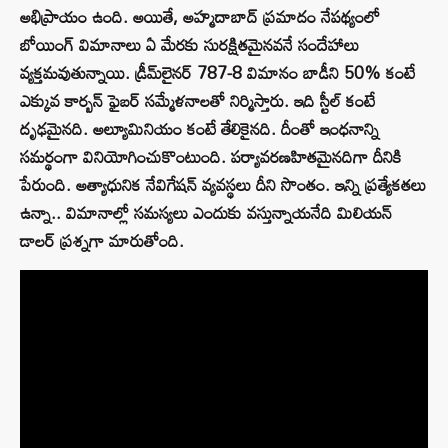
అభిప్రాయం ఉంది. అయితే, అహ్మదాబాద్‌ ప్రమాదం నేపథ్యంలో
బోయింగ్‌ విమానాలు ఏ మేరకు సురక్షితమైనవనే సందేహాలు
వ్యక్తమవుతున్నాయి. డ్రీమ్‌లైనర్‌ 787-8 విమానం బాడీని 50% కంటే
ఎక్కువ కార్బన్‌ ఫైబర్‌ సమ్మేళనాలతో నిర్మిస్తారు. ఇది స్టీల్‌ కంటే
దృఢమైనది. అల్యూమినియం కంటే తేలికైనది. దీంతో ఇంధనాన్ని
సమర్థంగా వినియోగించుకొంటుంది. పర్యావరణహితమైనదిగా దీనికి
పేరుంది. అత్యాధునిక నేవిగేషన్‌ వ్యవస్థలు దీని సొంతం. ఇన్ని ప్రత్యేకతలు
ఉన్నా.. విమానాల్లో సమస్యలు ఎందుకు వస్తున్నాయనేది మిలియన్‌
డాలర్‌ ప్రశ్నగా మారుతోంది.