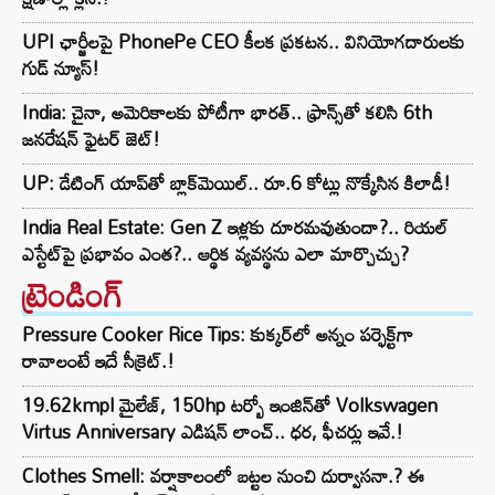
UPI ఛార్జీలపై PhonePe CEO కీలక ప్రకటన.. వినియోగదారులకు
గుడ్ న్యూస్!
India: చైనా, అమెరికాలకు పోటీగా భారత్.. ఫ్రాన్స్‌తో కలిసి 6th
జనరేషన్ ఫైటర్ జెట్!
UP: డేటింగ్ యాప్‌తో బ్లాక్‌మెయిల్.. రూ.6 కోట్లు నొక్కేసిన కిలాడీ!
India Real Estate: Gen Z ఇళ్లకు దూరమవుతుందా?.. రియల్
ఎస్టేట్‌పై ప్రభావం ఎంత?.. ఆర్థిక వ్యవస్థను ఎలా మార్చొచ్చు?
ట్రెండింగ్‌
Pressure Cooker Rice Tips: కుక్కర్‌లో అన్నం పర్ఫెక్ట్‌గా
రావాలంటే ఇదే సీక్రెట్.!
19.62kmpl మైలేజ్, 150hp టర్బో ఇంజిన్‌తో Volkswagen
Virtus Anniversary ఎడిషన్ లాంచ్.. ధర, ఫీచర్లు ఇవే.!
Clothes Smell: వర్షాకాలంలో బట్టల నుంచి దుర్వాసనా.? ఈ