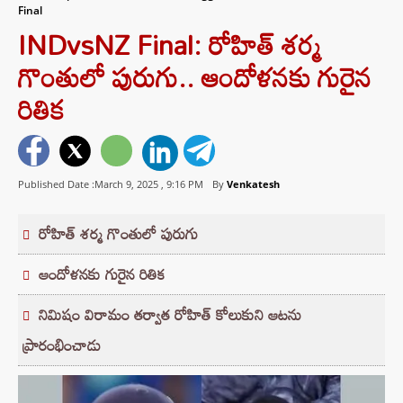
Final
INDvsNZ Final: రోహిత్ శర్మ
గొంతులో పురుగు.. ఆందోళనకు గురైన
రితిక
Published Date :March 9, 2025 ,
9:16 PM
By
Venkatesh
రోహిత్ శర్మ గొంతులో పురుగు
ఆందోళనకు గురైన రితిక
నిమిషం విరామం తర్వాత రోహిత్ కోలుకుని ఆటను
ప్రారంభించాడు