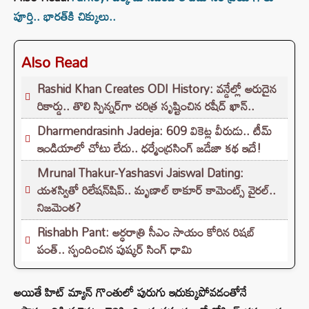
పూర్తి.. భారత్‌కి చిక్కులు..
Also Read
Rashid Khan Creates ODI History: వన్డేల్లో అరుదైన
రికార్డు.. తొలి స్పిన్నర్‌గా చరిత్ర సృష్టించిన రషీద్ ఖాన్..
Dharmendrasinh Jadeja: 609 వికెట్ల వీరుడు.. టీమ్
ఇండియాలో చోటు లేదు.. ధర్మేంద్రసింగ్ జడేజా కథ ఇదే!
Mrunal Thakur-Yashasvi Jaiswal Dating:
యశస్వితో రిలేషన్‌షిప్.. మృణాల్ ఠాకూర్ కామెంట్స్ వైరల్..
నిజమెంత?
Rishabh Pant: అర్ధరాత్రి సీఎం సాయం కోరిన రిషబ్
పంత్.. స్పందించిన పుష్కర్ సింగ్ ధామి
అయితే హిట్ మ్యాన్ గొంతులో పురుగు ఇరుక్కుపోవడంతోనే