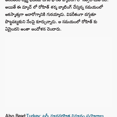
అయితే ఈ మ్యాచ్ లో రోహిత్ శర్మ బ్యాటింగ్ చేస్తున్న సమయంలో
అకస్మాత్తుగా అనారోగ్యానికి గురయ్యాడు. విపరీతంగా దగ్గుతూ
పొట్టపట్టుకుని నేలపై కూర్చున్నాడు. ఆ సమయంలో రోహిత్ కు
ఏమైందని అంతా ఆందోళన చెందారు.
Also Read:
Turkey: టర్కీ మానవరహిత విమానం ప్రయోగాలు