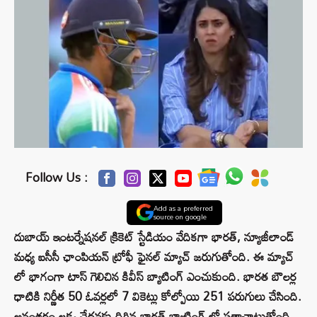
Follow Us :
Add as a preferred
source on google
దుబాయ్ ఇంటర్నేషనల్ క్రికెట్ స్టేడియం వేదికగా భారత్, న్యూజీలాండ్
మధ్య ఐసీసీ ఛాంపియన్ ట్రోఫీ ఫైనల్ మ్యాచ్ జరుగుతోంది. ఈ మ్యాచ్
లో భాగంగా టాస్ గెలిచిన కివీస్ బ్యాటింగ్ ఎంచుకుంది. భారత బౌలర్ల
ధాటికి నిర్ణీత 50 ఓవర్లలో 7 వికెట్లు కోల్పోయి 251 పరుగులు చేసింది.
అనంతరం లక్ష్య ఛేదనకు దిగిన భారత్ బ్యాటింగ్ లో సత్తాచాటుతోంది.