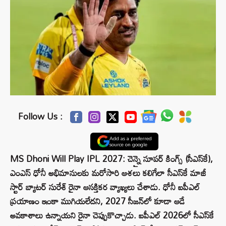
Follow Us :
Add as a preferred
source on google
MS Dhoni Will Play IPL 2027: చెన్నై సూపర్ కింగ్స్‌ (సీఎస్‌కే),
ఎంఎస్ ధోనీ అభిమానులకు మరోసారి ఆశలు కలిగేలా సీఎస్‌కే మాజీ
స్టార్ బ్యాటర్ సురేశ్ రైనా ఆసక్తికర వ్యాఖ్యలు చేశాడు. ధోనీ ఐపీఎల్
ప్రయాణం ఇంకా ముగియలేదని, 2027 సీజన్‌లో కూడా ఆడే
అవకాశాలు ఉన్నాయని రైనా చెప్పుకొచ్చాడు. ఐపీఎల్ 2026లో సీఎస్‌కే