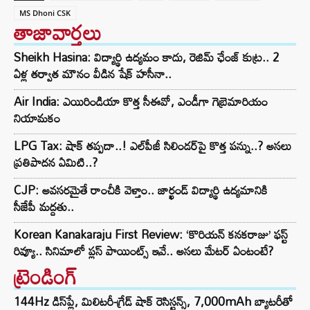
MS Dhoni CSK
తాజావార్తలు
Sheikh Hasina: విద్యార్థి ఉద్యమం కాదు, రెజిమ్ ఛేంజ్ కుట్ర.. 2
ఏళ్ల తర్వాత మౌనం వీడిన షేక్ హసీనా..
Air India: ఎయిరిండియా కొత్త సీఈవో, ఎండీగా గెబ్రెమారియం
నియామకం
LPG Tax: షాక్‌ తప్పదా..! ఎల్‌పీజీ సిలిండర్‌పై కొత్త పన్ను..? అసలు
ప్రతిపాదన ఏమిటి..?
CJP: అవసరమైతే రాంచీకి వెళ్తాం.. జార్ఖండ్ విద్యార్థి ఉద్యమానికి
సీజేపీ మద్దతు..
Korean Kanakaraju First Review: ‘కొరియన్ కనకరాజు’ ఫస్ట్
రివ్యూ.. సినిమాలో ప్లస్ పాయింట్స్ ఇవే.. అసలు మేటర్ ఏంటంటే?
ట్రెండింగ్‌
144Hz డిస్‌ప్లే, మిలిటరీ-గ్రేడ్ షాక్ రెసిస్టన్స్, 7,000mAh బ్యాటరీతో