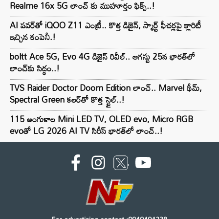
Realme 16x 5G లాంచ్ కు ముహూర్తం ఫిక్స్..!
AI పవర్‌తో iQOO Z11 ఎంట్రీ.. కొత్త డిజైన్, స్మార్ట్ ఫీచర్లపై క్లారిటీ
ఇచ్చిన కంపెనీ.!
boltt Ace 5G, Evo 4G డిజైన్ రివీల్.. ఆగస్టు 25న భారత్‌లో
లాంచ్‌కు సిద్ధం..!
TVS Raider Doctor Doom Edition లాంచ్.. Marvel థీమ్,
Spectral Green కలర్‌తో కొత్త స్టైల్..!
115 అంగుళాల Mini LED TV, OLED evo, Micro RGB
evoతో LG 2026 AI TV సిరీస్ భారత్‌లో లాంచ్..!