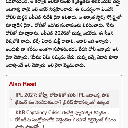
ఓడిపోయింది. ఆ తర్వాత అభిమానులకు కృతజ్ఞతలు తెలిపేందుకు చెన్నై
ఆటగాళ్లు ల్యాప్ ఆఫ్ ఆనర్ నిర్వహించారు. ఈ సందర్భంగా ఎంఎస్
ధోనీని మిస్టర్ ఐపీఎల్ సురేశ్ రైనా కలిశాడు. ఆ తర్వాత స్టార్స్ స్పోర్ట్స్‌లో
మాట్లాడిన రైనా.. ధోనీతో జరిగిన సంభాషణను వివరించాడు. ‘నేను
ధోనీతో మాట్లాడాను. ఐపీఎల్ 2026లో నువ్వు ఆడలేదు. ఈ సీజన్
లెక్కలోకి రాదు. వచ్చే ఏడాది మళ్లీ రావాలి, ఆడాలి అని అన్నాను’.
అందుకు నా శరీరం అంతగా సహకరించడం లేదని ధోనీ అన్నాడు’ అని
రైనా చెప్పాడు. ‘మేము ఏమీ నమ్మడం లేదు. నువ్వు వచ్చే ఏడాది కూడా
ఆడాల్సిందే అని చెప్పాను’ అని రైనా వెల్లడించాడు.
Also Read
IPL 2027: కోహ్లీ, రోహిత్‌తో కలిసి IPL ఆడాలన్న పాక్‌
క్రికెటర్‌ కల నెరవేరుతుందా? బ్రిటిష్ పౌరసత్వంతో ఉత్కంఠ
KKR Captaincy Crisis: రెండేళ్ల వ్యూహాత్మక తప్పిదం..
కేకేఆర్‌ను సంక్షోభంలోకి నెట్టిందెలా? రహానే రిటైర్మెంట్ కేవలం
సాకు మాత్రమే..!