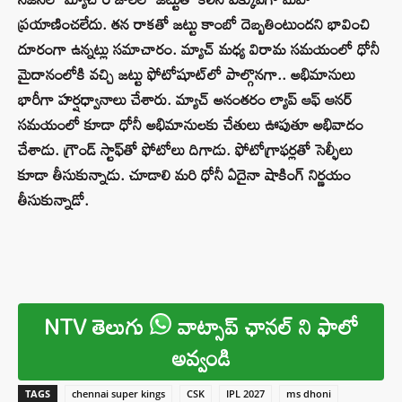
ప్రయాణించలేదు. తన రాకతో జట్టు కాంబో దెబ్బతింటుందని భావించి
దూరంగా ఉన్నట్లు సమాచారం. మ్యాచ్ మధ్య విరామ సమయంలో ధోనీ
మైదానంలోకి వచ్చి జట్టు ఫోటోషూట్‌లో పాల్గొనగా.. అభిమానులు
భారీగా హర్షధ్వానాలు చేశారు. మ్యాచ్ అనంతరం ల్యాప్ ఆఫ్ ఆనర్
సమయంలో కూడా ధోనీ అభిమానులకు చేతులు ఊపుతూ అభివాదం
చేశాడు. గ్రౌండ్ స్టాఫ్‌తో ఫోటోలు దిగాడు. ఫోటోగ్రాఫర్లతో సెల్ఫీలు
కూడా తీసుకున్నాడు. చూడాలి మరి ధోనీ ఏదైనా షాకింగ్ నిర్ణయం
తీసుకున్నాడో.
NTV తెలుగు
వాట్సాప్ ఛానల్ ని ఫాలో
అవ్వండి
TAGS
chennai super kings
CSK
IPL 2027
ms dhoni