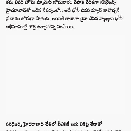
తమ చివరి హోమ్ మ్యాచ్‌ను సోమవారం చెపాక్ వేదికగా సన్‌రైజర్స్
హైదరాబాద్‌తో ఆడిన నేపథ్యంలో.. అదే ధోనీ చివరి మ్యాచ్ కావొచ్చనే
ప్రచారం జోరుగా సాగింది. అయితే తాజాగా రైనా చేసిన వ్యాఖ్యలు ధోనీ
అభిమానుల్లో కొత్త ఉత్సాహాన్ని నింపాయి.
సన్‌రైజర్స్ హైదరాబాద్ చేతిలో సీఎస్‌కే ఐదు వికెట్ల తేడాతో