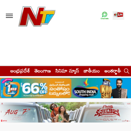
ఆంధ్రప్రదేశ్
తెలంగాణ
సినిమా న్యూస్
జాతీయం
అంతర్జాతీయం