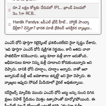
రూ.2 లక్షల కోట్లకు చేరువలో IPL.. బ్రాండ్ విలువలో
నెం.1గా RCB..
Hardik Pandya: ఐపీఎల్ ట్రేడ్ హీట్.. హార్దిక్ పాండ్యా
ఢిల్లీకా? చెన్నైకా? భారత మాజీ క్రికెటర్ ఆసక్తికర వ్యాఖ్యలు..
ఎంఎస్ ధోనీ పూర్తిగా రిటైర్మెంట్ ప్రకటించలేదని రైనా స్పష్టం చేశాడు.
‘ఇది పూర్తిగా ఎంఎస్ ధోనీ వ్యక్తిగత నిర్ణయం. కానీ అతడు చాలా
పాజిటివ్‌గా కనిపించాడు. జట్టు కూడా మళ్లీ బాగా ఆడుతోంది.
అభిమానులు కూడా నిన్ను మళ్లీ చూడాలని కోరుకుంటున్నారు అని
చెప్పాను. దానికి ధోనీ చూద్దాం, చూద్దాం అన్నాడు. నాతో ఇలా
అన్నాడంటే మళ్లీ ఆడే అవకాశాలు ఉన్నట్టే’ అని రైనా చెప్పాడు. ఈ
వ్యాఖ్యలు ఇప్పుడు సోషల్ మీడియాలో వైరల్ అవుతున్నాయి.
సన్‌రైజర్స్ మ్యాచ్‌కు ముందు ఎంఎస్ ధోనీ జట్టు బస్సు నుంచి దిగిన
క్షణం చెపాక్ స్టేడియం మొత్తం ఉత్సాహంతో మార్మోగిపోయింది. ఈ
సీజన్‌లో మ్యాచ్ రోజులలో జట్టుతో కలిసి ఎక్కువగా మహీ