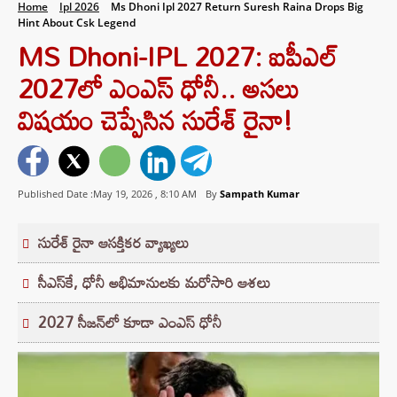
Home
Ipl 2026
Ms Dhoni Ipl 2027 Return Suresh Raina Drops Big
Hint About Csk Legend
MS Dhoni-IPL 2027: ఐపీఎల్
2027లో ఎంఎస్ ధోనీ.. అసలు
విషయం చెప్పేసిన సురేశ్ రైనా!
Published Date :May 19, 2026 ,
8:10 AM
By
Sampath Kumar
సురేశ్ రైనా ఆసక్తికర వ్యాఖ్యలు
సీఎస్‌కే, ధోనీ అభిమానులకు మరోసారి ఆశలు
2027 సీజన్‌లో కూడా ఎంఎస్ ధోనీ