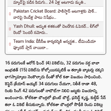
మ్యాచ్‌పై పడిన పిడుగు.. 24 ఏళ్ల ఆటగాడు మృతి..
Pakistan Cricket Board: పాకిస్థాన్ ఆటగాళ్లకు షాక్..
వారిపై రెండేళ్ల పాటు నిషేధం..
Yash Dhull: అద్భుత శతకంతో చెలరేగిన ఓపెనర్.. లీగ్‌లో
రెండో సెంచరీ నమోదు..
Team India: బీసీసీఐ కార్యదర్శికి అస్వస్థత.. టీమిండియా
ఫ్యూచర్ ప్లాన్ వాయిదా..
16 పరుగులకే అరోన్ ఫించ్ (4) వికెట్‌ను, 32 పరుగుల వద్ద బాబా
ఇంద్రజిత్ (15) వికెట్‌ను కోల్పోయినప్పటికీ ఆ తర్వాతి బ్యాటర్లు చక్కని
భాగస్వామ్యాలు నెలకొల్పారు దీంతో కోల్ కతా విజయం సాధించింది.
కెప్టెన్ శ్రేయాస్ అయ్యర్ 34 పరుగులు చేయగా, నితీశ్ రాణా 48,
రింకు సింగ్ 42 పరుగులతో నాటౌట్‌గా నిలిచి జట్టుకు విజయాన్ని
అందించారు. కోల్‌కతా బౌలర్లలో ట్రెంట్ బౌల్ట్, ప్రసిద్ధ్ కృష్ణ, కుల్దీప్ సేన్
తలా ఓ వికెట్ తీసుకున్నారు. కోల్‌కతా బౌలర్లలో సౌథీకి రెండు వికెట్లు