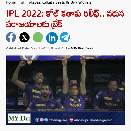
Home
Ipl
Ipl 2022 Kolkata Beats Rr By 7 Wickets
IPL 2022: కోల్ కతాకు రిలీఫ్.. వరుస
పరాజయాలకు బ్రేక్
Published Date :May 3, 2022 ,
9:59 AM
By
NTV WebDesk