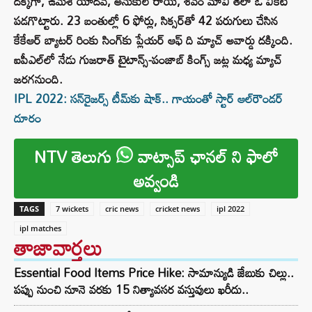
దక్కగా, ఉమేశ్ యాదవ్, అనుకుల్ రాయ్, శివం మావీ తలా ఓ వికెట్
పడగొట్టారు. 23 బంతుల్లో 6 ఫోర్లు, సిక్సర్‌తో 42 పరుగులు చేసిన
కేకేఆర్ బ్యాటర్ రింకు సింగ్‌కు ప్లేయర్ ఆఫ్ ది మ్యాచ్ అవార్డు దక్కింది.
ఐపీఎల్‌లో నేడు గుజరాత్ టైటాన్స్-పంజాబ్ కింగ్స్ జట్ల మధ్య మ్యాచ్
జరగనుంది.
IPL 2022: సన్‌రైజర్స్ టీమ్‌కు షాక్.. గాయంతో స్టార్ ఆల్‌రౌండర్
దూరం
NTV తెలుగు
వాట్సాప్ ఛానల్ ని ఫాలో
అవ్వండి
TAGS
7 wickets
cric news
cricket news
ipl 2022
ipl matches
తాజావార్తలు
Essential Food Items Price Hike: సామాన్యుడి జేబుకు చిల్లు..
పప్పు నుంచి నూనె వరకు 15 నిత్యావసర వస్తువులు ఖరీదు..