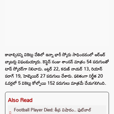
కావాల్సినన్ని వికెట్లు చేతిలో ఉన్నా భారీ స్కోరు సాధించడంలో ఆర్ఆర్
బ్యాటర్లు విఫలమయ్యారు. కెప్టెన్ సంజు శాంసన్ మాత్రం 54 పరుగులతో
టాప్ స్కోరర్‌గా నిలిచాడు. బట్లర్ 22, కరుణ్ నాయర్ 13, రియాన్
పరాగ్ 19, హెట్మెయిర్ 27 పరుగులు చేశారు. ఫలితంగా నిర్ణీత 20
ఓవర్లలో 5 వికెట్లు కోల్పోయి 152 పరుగులు మాత్రమే చేయగలిగింది.
Also Read
Football Player Died: తీవ్ర విషాదం.. ఫుట్‌బాల్