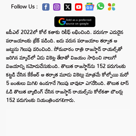
Follow Us :
Add as a preferred
source on google
ఐపీఎల్ 2022లో కోల్ కతాకు రిలీఫ్ లభించింది. వరుసగా ఎదురైన
పరాజయాలకు బ్రేక్ పడింది. ఐదు వరుస పరాజయాల తర్వాత ఆ
జట్టును గెలుపు వరించింది. సోమవారం రాత్రి రాజస్థాన్ రాయల్స్‌తో
జరిగిన మ్యాచ్‌లో ఏడు వికెట్ల తేడాతో విజయం సాధించి నాలుగో
విజయాన్ని నమోదుచేసుకుంది. తొలుత రాజస్థాన్‌ను 152 పరుగులకు
కట్టడి చేసిన కేకేఆర్ ఆ తర్వాత మూడు వికెట్లు మాత్రమే కోల్పోయి మరో
5 బంతులు మిగిలి ఉండగానే గెలుపు బావుటా ఎగరేసింది. తొలుత టాస్
ఓడి తొలుత బ్యాటింగ్ చేసిన రాజస్థాన్ రాయల్స్‌ను కోల్‌కతా బౌలర్లు
152 పరుగులకు నియంత్రించగలిగారు.