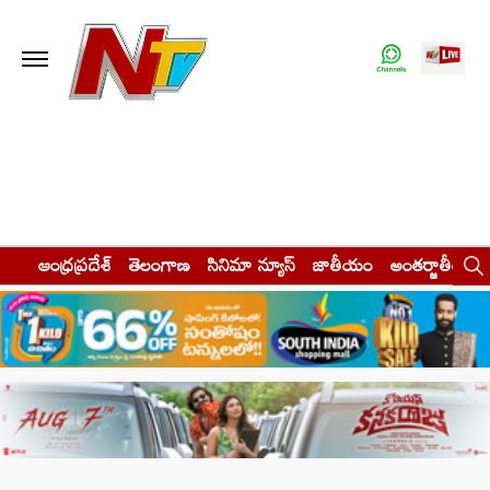
ఆంధ్రప్రదేశ్
తెలంగాణ
సినిమా న్యూస్
జాతీయం
అంతర్జాతీయం