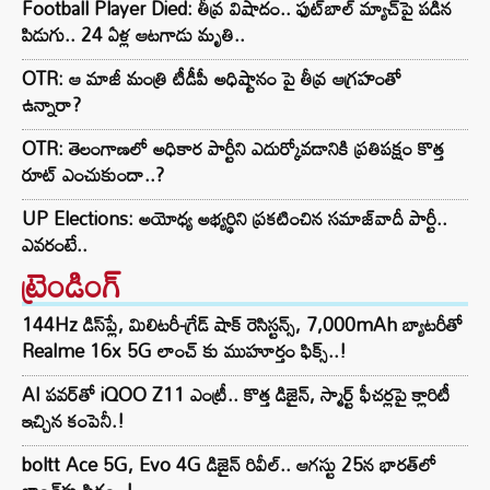
Football Player Died: తీవ్ర విషాదం.. ఫుట్‌బాల్ మ్యాచ్‌పై పడిన
పిడుగు.. 24 ఏళ్ల ఆటగాడు మృతి..
OTR: ఆ మాజీ మంత్రి టీడీపీ అధిష్టానం పై తీవ్ర ఆగ్రహంతో
ఉన్నారా?
OTR: తెలంగాణలో అధికార పార్టీని ఎదుర్కోవడానికి ప్రతిపక్షం కొత్త
రూట్‌ ఎంచుకుందా..?
UP Elections: అయోధ్య అభ్యర్థిని ప్రకటించిన సమాజ్‌వాదీ పార్టీ..
ఎవరంటే..
ట్రెండింగ్‌
144Hz డిస్‌ప్లే, మిలిటరీ-గ్రేడ్ షాక్ రెసిస్టన్స్, 7,000mAh బ్యాటరీతో
Realme 16x 5G లాంచ్ కు ముహూర్తం ఫిక్స్..!
AI పవర్‌తో iQOO Z11 ఎంట్రీ.. కొత్త డిజైన్, స్మార్ట్ ఫీచర్లపై క్లారిటీ
ఇచ్చిన కంపెనీ.!
boltt Ace 5G, Evo 4G డిజైన్ రివీల్.. ఆగస్టు 25న భారత్‌లో