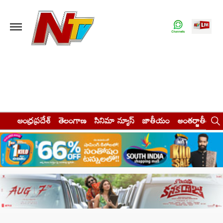
ఆంధ్రప్రదేశ్
తెలంగాణ
సినిమా న్యూస్
జాతీయం
అంతర్జాతీయం