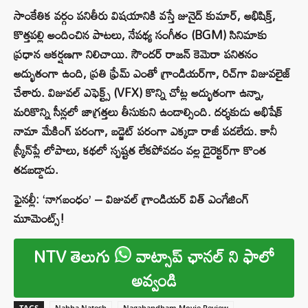
సాంకేతిక వర్గం పనితీరు విషయానికి వస్తే జునైద్ కుమార్, అభిషిక్త్,
కొత్తపల్లి అందించిన పాటలు, నేపథ్య సంగీతం (BGM) సినిమాకు
ప్రధాన ఆకర్షణగా నిలిచాయి. సౌందర్ రాజన్ కెమెరా పనితనం
అద్భుతంగా ఉంది, ప్రతి ఫ్రేమ్ ఎంతో గ్రాండియర్‌గా, రిచ్‌గా విజువలైజ్
చేశారు. విజువల్ ఎఫెక్ట్స్ (VFX) కొన్ని చోట్ల అద్భుతంగా ఉన్నా,
మరికొన్ని సీన్లలో జాగ్రత్తలు తీసుకుని ఉండాల్సింది. దర్శకుడు అభిషేక్
నామా మేకింగ్ పరంగా, బడ్జెట్ పరంగా ఎక్కడా రాజీ పడలేదు. కానీ
స్క్రీన్‌ప్లే లోపాలు, కథలో స్పష్టత లేకపోవడం వల్ల డైరెక్టర్‌గా కొంత
తడబడ్డాడు.
ఫైనల్లీ: ‘నాగబంధం’ – విజువల్ గ్రాండియర్ విత్ ఎంగేజింగ్
మూమెంట్స్!
NTV తెలుగు
వాట్సాప్ ఛానల్ ని ఫాలో
అవ్వండి
TAGS
Nabha Natesh
Nagabandham Movie Review