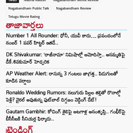
Nagabandham Public Talk
Nagabandham Review
Telugu Movie Rating
తాజావార్తలు
Number 1 All Rounder: ధోనీ, యువీ కాదు… ప్రపంచంలోనే
నంబర్ 1 పవర్ హిట్టర్ ఇతడే..
DK Shivakumar: ‘రాజీనామా’ నిమిషాల్లో ఆమోదిస్తా.. అసమ్మతిపై
డీకే.శివకుమార్ హెచ్చరిక
AP Weather Alert: రానున్న 3 గంటలు జాగ్రత్త.. పిడుగులతో
కూడిన వర్షాలు
Ronaldo Wedding Rumors: నలుగురు పిల్లల తల్లితో రొనాల్డో
పెళ్లి? వైరల్ అవుతున్న ఫుట్‌బాల్ దిగ్గజం వెడ్డింగ్ డేట్!
Gautam Gambhir: కోచింగ్ శైలిపై ఆటగాళ్ల అసంతృప్తి.. గంభీర్‌పై
బీసీసీఐకి సీనియర్ల ఫిర్యాదు..
ట్రెండింగ్‌