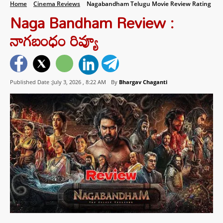
Home
Cinema Reviews
Nagabandham Telugu Movie Review Rating
Naga Bandham Review :
నాగబంధం రివ్యూ
Published Date :July 3, 2026 ,
8:22 AM
By
Bhargav Chaganti