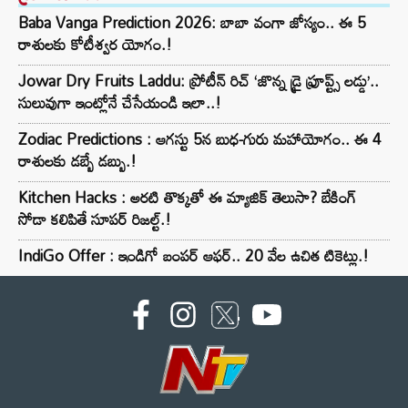
Baba Vanga Prediction 2026: బాబా వంగా జోస్యం.. ఈ 5
రాశులకు కోటీశ్వర యోగం.!
Jowar Dry Fruits Laddu: ప్రోటీన్ రిచ్ ‘జొన్న డ్రై ఫ్రూప్ట్స్ లడ్డు’..
సులువుగా ఇంట్లోనే చేసేయండి ఇలా..!
Zodiac Predictions : ఆగస్టు 5న బుధ-గురు మహాయోగం.. ఈ 4
రాశులకు డబ్బే డబ్బు.!
Kitchen Hacks : అరటి తొక్కతో ఈ మ్యాజిక్ తెలుసా? బేకింగ్
సోడా కలిపితే సూపర్ రిజల్ట్.!
IndiGo Offer : ఇండిగో బంపర్ ఆఫర్.. 20 వేల ఉచిత టికెట్లు.!