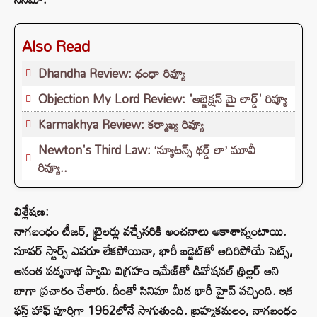
Also Read
Dhandha Review: ధంధా రివ్యూ
Objection My Lord Review: 'అబ్జెక్షన్ మై లార్డ్' రివ్యూ
Karmakhya Review: కర్మాఖ్య రివ్యూ
Newton's Third Law: ‘న్యూటన్స్‌ థర్డ్‌ లా’ మూవీ
రివ్యూ..
విశ్లేషణ:
నాగబంధం టీజర్, ట్రైలర్లు వచ్చేసరికి అంచనాలు ఆకాశాన్నంటాయి.
సూపర్ స్టార్స్ ఎవరూ లేకపోయినా, భారీ బడ్జెట్‌తో అదిరిపోయే సెట్స్,
అనంత పద్మనాభ స్వామి విగ్రహం ఇమేజ్‌తో డివోషనల్ థ్రిల్లర్ అని
బాగా ప్రచారం చేశారు. దీంతో సినిమా మీద భారీ హైప్ వచ్చింది. ఇక
ఫస్ట్ హాఫ్ పూర్తిగా 1962లోనే సాగుతుంది. బ్రహ్మకమలం, నాగబంధం