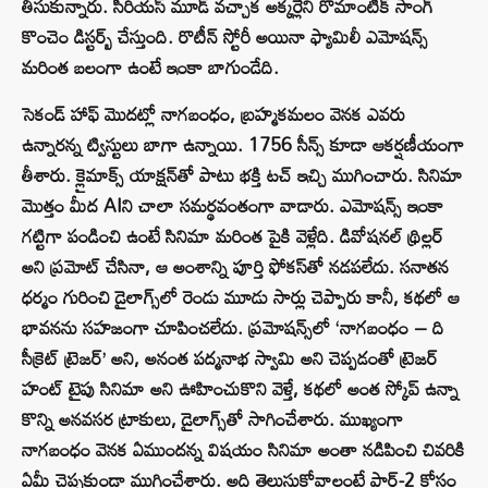
తీసుకున్నారు. సీరియస్ మూడ్ వచ్చాక అక్కర్లేని రొమాంటిక్ సాంగ్
కొంచెం డిస్టర్బ్ చేస్తుంది. రొటీన్ స్టోరీ అయినా ఫ్యామిలీ ఎమోషన్స్
మరింత బలంగా ఉంటే ఇంకా బాగుండేది.
సెకండ్ హాఫ్ మొదట్లో నాగబంధం, బ్రహ్మకమలం వెనక ఎవరు
ఉన్నారన్న ట్విస్టులు బాగా ఉన్నాయి. 1756 సీన్స్ కూడా ఆకర్షణీయంగా
తీశారు. క్లైమాక్స్ యాక్షన్‌తో పాటు భక్తి టచ్ ఇచ్చి ముగించారు. సినిమా
మొత్తం మీద AIని చాలా సమర్థవంతంగా వాడారు. ఎమోషన్స్ ఇంకా
గట్టిగా పండించి ఉంటే సినిమా మరింత పైకి వెళ్లేది. డివోషనల్ థ్రిల్లర్
అని ప్రమోట్ చేసినా, ఆ అంశాన్ని పూర్తి ఫోకస్‌తో నడపలేదు. సనాతన
ధర్మం గురించి డైలాగ్స్‌లో రెండు మూడు సార్లు చెప్పారు కానీ, కథలో ఆ
భావనను సహజంగా చూపించలేదు. ప్రమోషన్స్‌లో ‘నాగబంధం – ది
సీక్రెట్ ట్రెజర్’ అని, అనంత పద్మనాభ స్వామి అని చెప్పడంతో ట్రెజర్
హంట్ టైపు సినిమా అని ఊహించుకొని వెళ్తే, కథలో అంత స్కోప్ ఉన్నా
కొన్ని అనవసర ట్రాకులు, డైలాగ్స్‌తో సాగించేశారు. ముఖ్యంగా
నాగబంధం వెనక ఏముందన్న విషయం సినిమా అంతా నడిపించి చివరికి
ఏమీ చెప్పకుండా ముగించేశారు. అది తెలుసుకోవాలంటే పార్ట్-2 కోసం