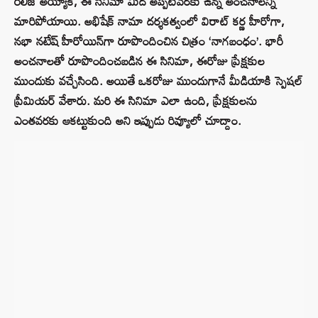
రిలీజ్ అయ్యాక, ఈ సినిమా మీద అప్పటివరకు ఉన్న అంచనాలన్నీ
మారిపోయాయి. అభిషేక్ నామా దర్శకత్వంలో విరాట్ కర్ణ హీరోగా,
నభా నటేష్ హీరోయిన్‌గా రూపొందించిన చిత్రం ‘నాగబంధం’. భారీ
అంచనాలతో రూపొందించబడిన ఈ సినిమా, ఈరోజు ప్రేక్షకుల
ముందుకు వచ్చేసింది. అయితే ఒకరోజు ముందుగానే మీడియాకి స్పెషల్
ప్రీమియర్ వేశారు. మరి ఈ సినిమా ఎలా ఉంది, ప్రేక్షకులను
ఎంతవరకు ఆకట్టుకుంది అని ఇప్పుడు రివ్యూలో చూద్దాం.