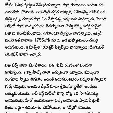
కోసం వివిధ వ్యక్తులు చేసే ప్రయత్నాలు, రుద్ర కుటుంబం అంటూ కథ
ముందుకు పోతుంది. ఇంటర్వెల్ దగ్గర యాక్షన్, ఎమోషన్స్ కలిసిన ఒక
ట్విస్ట్ ఇచ్చి, తర్వాత రుద్ర ఏం చేస్తాడన్న ఉత్కంఠను మిగిల్చారు. సెకండ్
హాఫ్‌లో రుద్ర బ్రహ్మకమలం వెతుక్కుంటూ వెళ్తూ కొన్ని ఆసక్తికరమైన
నిజాలు తెలుసుకుంటాడు, ఊహించని ట్విస్టులు బాగున్నాయి. ఇక్కడి
నుంచి కథ దాదాపు 1756లోకి మారి, అదే బ్రహ్మకమలం చుట్టూ
తిరుగుతుంది. క్లైమాక్స్‌లో యాక్షన్ సీక్వెన్స్‌లు బాగున్నాయి, డివోషనల్
ఎలివేషన్ కూడా ఇచ్చారు.
విజువల్స్ బాగా పని చేశాయి. ప్రతి ఫ్రేమ్ రంగులతో నిండుగా
కనిపిస్తుంది. కొన్ని షాట్స్ చాలా అద్భుతంగా ఉన్నాయి. ముఖ్యంగా
రంగనాథ స్వామి విగ్రహం అయితే తిరువనంతపురం పద్మనాభ స్వామిని
గుర్తు చేస్తుంది. ఆలయం డిజైన్ కూడా శ్రీరంగం స్టైల్‌లో ఉండటం
ఆకట్టుకుంటుంది. కానీ ఫస్ట్ హాఫ్‌లో కొన్ని చోట్ల కథ సాగదీసినట్టు
అనిపించింది. హీరో బంధువులుగా వచ్చే అనసూయ ఫ్యామిలీ ట్రాక్
కథకు పెద్దగా ఉపయోగం లేకపోయినా, ఆ సీన్స్‌తో సమయం