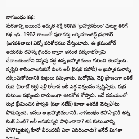
నాగబంధం కథ:
మరణాన్ని జయించే అద్భుత శక్తి కలిగిన ‘బ్రహ్మకమలం’ చుట్టూ తిరిగే
కథ ఇది. 1962 కాలంలో పురావస్తు ఆర్కియాలజిస్ట్ ప్రభాకర్
(జగపతిబాబు) ఎన్నో పరిశోధనలు చేస్తుంటాడు. ఈ క్రమంలోనే
ఆయనకు రహస్య గ్రంథం ద్వారా అనంత పద్మనాభస్వామి
దేవాలయంలోని విష్ణువు వద్ద ఉన్న బ్రహ్మకమలం గురించి తెలుస్తుంది.
సృష్టిని శాసించాలనుకునే విలన్ అలీ (రిషబ్ సహానీ) ఆ బ్రహ్మకమలాన్ని
దక్కించుకోవడానికి కుట్రలు పన్నుతాడు. మరోవైపు, చెల్లి ప్రాణంగా బతికే
రుద్ర (విరాట్ కర్ణ) పెళ్లి రోజున అలీ పెద్ద విధ్వంసం సృష్టిస్తాడు. రుద్ర
కుటుంబ సభ్యులను దారుణంగా ఊచకోత కోస్తాడు. అదే సమయంలో
రుద్ర ప్రేమించిన పార్వతి (నభా నటేష్) కూడా అతడికి వెన్నుపోటు
పొడుస్తుంది. అసలు ఆ బ్రహ్మకమలానికి, నాగబంధం రహస్యానికి ఉన్న
లింక్ ఏంటి? అలీ అనుకున్నది సాధించాడా? తన కుటుంబాన్ని
పోగొట్టుకున్న హీరో వీరందరినీ ఎలా ఎదిరించాడు? అనేదే మిగతా
సినిమా.