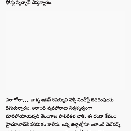
ఫోన్లు స్విచ్చాఫ్ చేస్తున్నారట.
ఎలాగోలా…. వాళ్ళ అడ్రస్‌ కనుక్కుని వెళ్ళి నిలదీస్తే బెదిరింపులకు
దిగుతున్నారట. ఇలాంటి వ్యవహారాలు నిత్యకృత్యంగా
మారిపోయాయన్నది తెలంగాణ పొలిటికల్‌ టాక్‌. ఈ దందా కేవలం
హైదరాబాద్‌కే పరిమితం కాలేదు. అన్ని జిల్లాల్లోనూ ఇలాంటి నెట్‌వర్క్