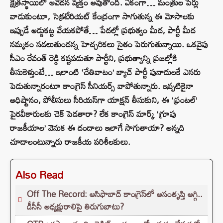
క్షేత్రస్థాయిలో ఆవేదన వ్యక్తం అవుతోంది. ఏకంగా… మంత్రుల పేర్లు
వాడుకుంటూ, సెక్రటేరియట్ కేంద్రంగా సాగుతున్న ఈ మోసాలకు
ఇప్పుడే అడ్డుకట్ట వేయకపోతే… పేదల్లో ప్రభుత్వం మీద, పార్టీ మీద
నమ్మకం సడలుతుందన్న హెచ్చరికలు సైతం పెరుగుతున్నాయి. ఒకవైపు
సీఎం రేవంత్ రెడ్డి కష్టపడుతూ పార్టీని, ప్రభుత్వాన్ని ప్రజల్లోకి
తీసుకెళ్తుంటే… ఇలాంటి ‘చేతివాటం’ బ్యాచ్‌ పార్టీ పునాదులకే ఎసరు
పెడుతున్నారంటూ కాంగ్రెస్‌ సీనియర్స్‌ వాపోతున్నారు. ఇప్పటికైనా
అధిష్టానం, పోలీసులు సీరియస్‌గా యాక్షన్ తీసుకుని, ఈ ‘ఫ్రంటల్’
పైరవీకారులకు చెక్ పెడతారా? లేక కాంగ్రెస్ మార్క్ ‘గ్రూపు
రాజకీయాల’ వెనుక ఈ దందాలు ఇలాగే సాగుతాయా? అన్నది
చూడాలంటున్నారు రాజకీయ పరిశీలకులు.
Also Read
Off The Record: ఆసిఫాబాద్ కాంగ్రెస్‌లో అసంతృప్తి అగ్గి..
డీసీసీ అధ్యక్షురాలిపై తిరుగుబాటు?