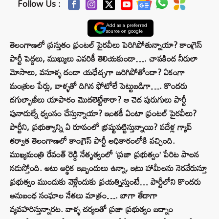
Follow Us :
Add as a preferred
source on google
తెలంగాణలో ప్రస్తుతం ఫ్రంటల్‌ పైరవీలు పెరిగిపోతున్నాయా? కాంగ్రెస్‌
పార్టీ పెద్దలు, ముఖ్యులు ఎవరికీ తెలియకుండా…. చాపకింద నీరులా
మోసాలు, వసూళ్ళ దందా యధేచ్చగా జరిగిపోతోందా? ఏకంగా
మంత్రుల పేర్లు, వాళ్ళతో దిగిన ఫోటోలే పెట్టుబడిగా…. కొందరు
దగుల్బాజీలు యాపారం మొదలెట్టేశారా? ఆ చెద పురుగులు పార్టీ
పునాదుల్నే ధ్వంసం చేస్తున్నాయా? ఇంతకీ ఏంటా ఫ్రంటల్‌ పైరవీలు?
పార్టీని, ప్రభుత్వాన్ని ఏ రూపంలో భ్రష్టుపట్టిస్తున్నాయి? పదేళ్ల గ్యాప్‌
తర్వాత తెలంగాణలో కాంగ్రెస్ పార్టీ అధికారంలోకి వచ్చింది.
ముఖ్యమంత్రి రేవంత్ రెడ్డి నేతృత్వంలో ‘ప్రజా ప్రభుత్వం’ పేరిట పాలన
నడుస్తోంది. అటు ఆర్థిక ఇబ్బందులు ఉన్నా, ఇటు హామీలను నెరవేరుస్తూ
ప్రభుత్వం ముందుకు వెళ్లేందుకు ప్రయత్నిస్తుంటే… పార్టీలోని కొందరు
అనుబంధ సంఘాల నేతలు మాత్రం…. బాగా తేడాగా
వ్యవహరిస్తున్నారట. వాళ్ళ చర్యలతో ప్రజా ప్రభుత్వం బద్నాం