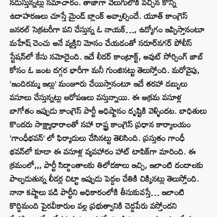
నడుస్తున్నట్లు సమాచారం. తాజాగా వెలుగులోకి వచ్చిన కొన్ని
ఉదాహరణలు చూస్తే మైండ్ బ్లాంక్ అవ్వాల్సిందే. యూత్ కాంగ్రెస్
జనరల్ సెక్రటరీగా పని చేస్తున్న ఓ నాయక్…, ఉద్యోగం ఇప్పిస్తానంటూ
మహేష్ చెంచు అనే వ్యక్తిని మోసం చేయడంతో సరూర్‌నగర్ పోలీస్
స్టేషన్‌లో కేసు నమోదైంది. ఇదే లీడర్ కాంట్రాక్ట్, అవుట్ సోర్సింగ్ జాబ్‌
కోసం ఓ జంట దగ్గర భారీగా మనీ గుంజినట్టు తెలుస్తోంది. మరోవైపు,
‘ఇందిరమ్మ ఇల్లు’ మంజూరు చేయిస్తానంటూ ఇదే తరహా డబ్బులు
వసూలు చేస్తున్నట్లు ఆరోపణలు వస్తున్నాయి. ఈ అక్రమ వసూళ్ల
బాగోతం ఇప్పుడు కాంగ్రెస్ పార్టీ అధిష్టానం దృష్టికి వెళ్ళిందట. బాధితులు
కొందరు సాక్ష్యాధారాలతో సహా రాష్ట్ర కాంగ్రెస్ ప్రధాన కార్యాలయం
‘గాంధీభవన్’ లో ఫిర్యాదులు చేసినట్టు తెలిసింది. ప్రస్తుతం గాంధీ
భవన్‌లో కూడా ఈ వసూళ్ల వ్యవహారం హాట్ టాపిక్‌గా మారింది. ఈ
క్రమంలో,,, పార్టీ సిద్ధాంతాలకు తిలోదకాలు ఇచ్చి, ఇలాంటి దందాలకు
పాల్పడుతున్న లీడర్ల చిట్టా ఇప్పుడు పెద్దల చేతికి చిక్కినట్లు తెలుస్తోంది.
నానా కష్టాలు పడి పార్టీని అధికారంలోకి తీసుకువస్తే… ఇలాంటి
కొద్దిమంది పైరవీకారుల వల్ల ప్రభుత్వానికి చెడ్డపేరు వస్తోందని