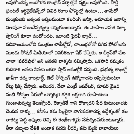
అవుతోందన్న ఆందోళన కాంగ్రెస్‌ వర్గాల్లోనే వ్యక్తం అవుతోంది. పార్టీ
ఫ్రంటల్‌ ఆర్గనైజేషన్స్‌లో వివిధ రకాల పోస్టుల్లో ఉంటూ… తామేదో
మంత్రులకు అత్యంత ఆప్తులమంటూ కలరింగ్ ఇస్తూ, అమాయక జనాన్ని
నిలువునా ముంచేస్తున్నట్టు చెప్పుకుంటున్నారు. ఈ మోసాల వెనుక పక్కా
ప్లానింగ్‌ కూడా ఉంటోందట. ఇలాంటి పైరవీ బ్యాచ్‌…
సచివాలయంలోని మంత్రుల లాబీల్లోనో, చాంబర్లలోనో దిగిన ఫోటోలను
ముందు సోషల్ మీడియాలో విపరీతంగా షేర్ చేస్తారు. ఆ బిల్డప్‌తో మేం
చాలా ‘పవర్‌ఫుల్’ అని అవతలి వాళ్ళను నమ్మిస్తారు. ఒకసారి నమ్మకం
కుదిరాక అసలు సిసలు బకరా ప్లాన్‌ అమల్లోకి వస్తుంది. ప్రభుత్వ శాఖల్లో
ఖాళీగా ఉన్న కాంట్రాక్ట్, ఔట్‌ సోర్సింగ్ ఉద్యోగాలను ఇప్పిస్తామంటూ
రేట్లు ఫిక్స్ చేస్తారు. అటెండర్, డేటా ఎంట్రీ ఆపరేటర్, సూపర్ వైజర్
వంటి పోస్టుల పేరుతో ఒక్కొక్కరి దగ్గర లక్షలాది రూపాయలు
గుంజుతున్నట్టు తెలుస్తోంది. రెక్కాడితే గాని డొక్కాడని పేద కుటుంబాలకు
చెందిన వాళ్ళు… కనీసం తమ పిల్లలైనా బాగుపడతారన్న ఉద్దేశ్యంతో తల
తాకట్టు పెట్టి అప్పులు తెచ్చి ఈ కంత్రీగాళ్ళకు సమర్పించుకుంటున్నారు.
తీరా డబ్బులు చేతికి అందాక సదరు లీడర్స్‌ కమ్‌ బిల్డప్‌ బాబాయ్‌లు