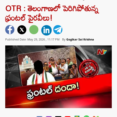
OTR : తెలంగాణలో పెరిగిపోతున్న
ఫ్రంటల్ పైరవీలు!
Published Date :May 29, 2026 ,
11:17 PM
By
Gogikar Sai Krishna