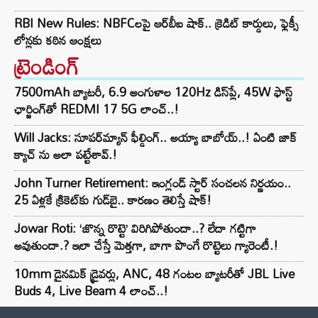
RBI New Rules: NBFCలపై ఆర్‌బీఐ షాక్.. క్రెడిట్ కార్డులు, ఫ్లెక్సీ
లోన్లకు కఠిన ఆంక్షలు
ట్రెండింగ్‌
7500mAh బ్యాటరీ, 6.9 అంగుళాల 120Hz డిస్‌ప్లే, 45W ఫాస్ట్
ఛార్జింగ్‌తో REDMI 17 5G లాంచ్..!
Will Jacks: సూపర్‌మ్యాన్ ఫీల్డింగ్.. అయ్యా బాబోయ్..! ఏంటి జాక్
క్యాచ్ ను అలా పట్టేశావ్.!
John Turner Retirement: ఇంగ్లండ్ స్టార్ సంచలన నిర్ణయం..
25 ఏళ్లకే క్రికెట్‌కు గుడ్‌బై.. కారణం తెలిస్తే షాక్!
Jowar Roti: ‘జొన్న రొట్టె’ విరిగిపోతుందా..? లేదా గట్టిగా
అవుతుందా.? ఇలా చేస్తే మెత్తగా, బాగా పొంగే రొట్టెలు గ్యారెంటీ.!
10mm డైనమిక్ డ్రైవర్లు, ANC, 48 గంటల బ్యాటరీతో JBL Live
Buds 4, Live Beam 4 లాంచ్..!