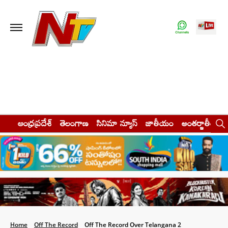
ఆంధ్రప్రదేశ్
తెలంగాణ
సినిమా న్యూస్
జాతీయం
అంతర్జాతీయం
Home
Off The Record
Off The Record Over Telangana 2