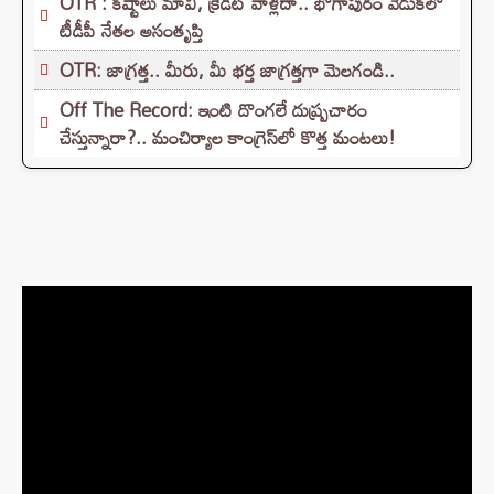
OTR : కష్టాలు మావి, క్రెడిట్ వాళ్లదా.. భోగాపురం వేడుకలో
టీడీపీ నేతల అసంతృప్తి
OTR: జాగ్రత్త.. మీరు, మీ భర్త జాగ్రత్తగా మెలగండి..
Off The Record: ఇంటి దొంగలే దుష్ప్రచారం
చేస్తున్నారా?.. మంచిర్యాల కాంగ్రెస్‌లో కొత్త మంటలు!