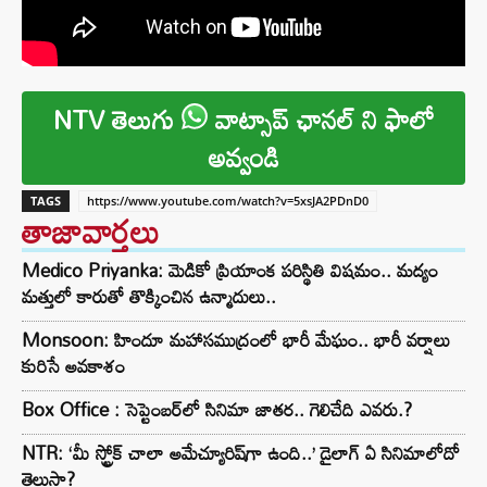
NTV తెలుగు
వాట్సాప్ ఛానల్ ని ఫాలో
అవ్వండి
TAGS
https://www.youtube.com/watch?v=5xsJA2PDnD0
తాజావార్తలు
Medico Priyanka: మెడికో ప్రియాంక పరిస్థితి విషమం.. మద్యం
మత్తులో కారుతో తొక్కించిన ఉన్మాదులు..
Monsoon: హిందూ మహాసముద్రంలో భారీ మేఘం.. భారీ వర్షాలు
కురిసే అవకాశం
Box Office : సెప్టెంబర్‌లో సినిమా జాతర.. గెలిచేది ఎవరు.?
NTR: ‘మీ స్ట్రోక్ చాలా అమేచ్యూరిష్‌గా ఉంది..’ డైలాగ్ ఏ సినిమాలోదో
తెలుసా?