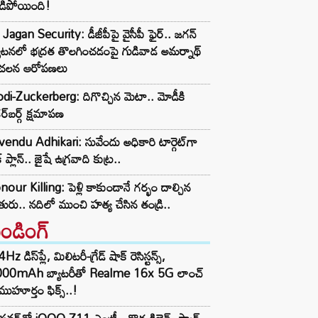
డిపోయింది!
Jagan Security: డీజీపీపై వైసీపీ ఫైర్.. జగన్
యటనలో భద్రత తొలగించడంపై గుడివాడ అమర్నాథ్
చలన ఆరోపణలు
i-Zuckerberg: దిగొచ్చిన మెటా.. మోడీకి
ర్‌బర్గ్ క్షమాపణ
endu Adhikari: సువేందు అధికారి టార్గెట్‌గా
్ ప్లాన్.. జైషే ఉగ్రవాది కుట్ర..
our Killing: పెళ్లి కాకుండానే గర్భం దాల్చిన
ురు.. నదిలో ముంచి హత్య చేసిన తండ్రి..
రెండింగ్‌
z డిస్‌ప్లే, మిలిటరీ-గ్రేడ్ షాక్ రెసిస్టన్స్,
000mAh బ్యాటరీతో Realme 16x 5G లాంచ్
ముహూర్తం ఫిక్స్..!