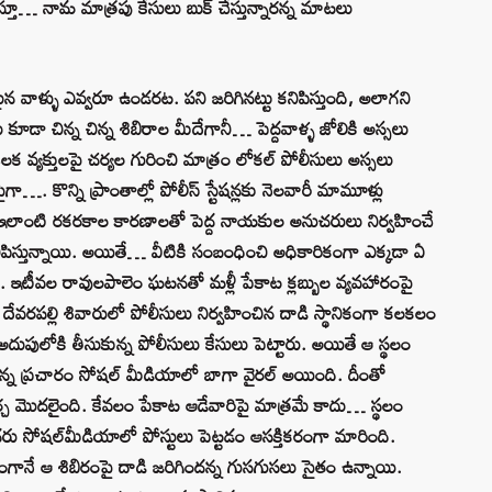
స్తూ… నామ మాత్రపు కేసులు బుక్‌ చేస్తున్నారన్న మాటలు
యమైన వాళ్ళు ఎవ్వరూ ఉండరట. పని జరిగినట్టు కనిపిస్తుంది, అలాగని
డా చిన్న చిన్న శిబిరాల మీదేగానీ… పెద్దవాళ్ళ జోలికి అస్సలు
ీలక వ్యక్తులపై చర్యల గురించి మాత్రం లోకల్‌ పోలీసులు అస్సలు
. కొన్ని ప్రాంతాల్లో పోలీస్ స్టేషన్లకు నెలవారీ మామూళ్లు
ఇలాంటి రకరకాల కారణాలతో పెద్ద నాయకుల అనుచరులు నిర్వహించే
ినిపిస్తున్నాయి. అయితే… వీటికి సంబంధించి అధికారికంగా ఎక్కడా ఏ
ు. ఇటీవల రావులపాలెం ఘటనతో మళ్లీ పేకాట క్లబ్బుల వ్యవహారంపై
రపల్లి శివారులో పోలీసులు నిర్వహించిన దాడి స్థానికంగా కలకలం
ుపులోకి తీసుకున్న పోలీసులు కేసులు పెట్టారు. అయితే ఆ స్థలం
ేనన్న ప్రచారం సోషల్ మీడియాలో బాగా వైరల్ అయింది. దీంతో
ర్చ మొదలైంది. కేవలం పేకాట ఆడేవారిపై మాత్రమే కాదు… స్థలం
ు సోషల్‌మీడియాలో పోస్టులు పెట్టడం ఆసక్తికరంగా మారింది.
గానే ఆ శిబిరంపై దాడి జరిగిందన్న గుసగుసలు సైతం ఉన్నాయి.