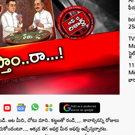
AI 
ఫీచ
bol
25న
TV
Mar
స్టై
11
Mi
భార
Add as a preferred
source on google
ండి. ఆట మీది, చోటు మాది. కట్టలతో రండి…. కావాల్సినన్ని రోజులు
చుకోండంటూ… అక్కడ తెగ ఆఫర్ల మీద ఆఫర్లు ఇచ్చేస్తున్నారట.