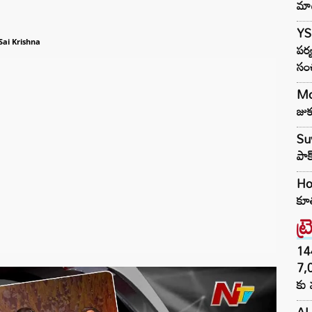
మా
YS 
Sai Krishna
పర్
సం
Mod
జుక
Suv
పాక
Hon
కూత
ట్
144H
7,
కు 