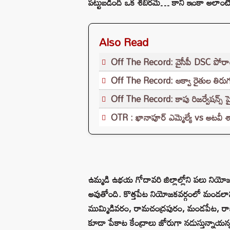
పట్టుబడింది ఒక శిబిరమే… కానీ ఇంకా అలాంటివ
Also Read
Off The Record: వైసీపీ DSC పోరాటం..
Off The Record: ఆక్వా రైతుల తిరుగ
Off The Record: కాపు రిజర్వేషన్స్ పై 
OTR : ఖానాపూర్ ఎమ్మెల్యే vs అటవీ 
ఉమ్మడి ఉభయ గోదావరి జిల్లాల్లోని పలు నియోజ
అవుతోంది. కొత్తపేట నియోజకవర్గంలో మండలాన
ముమ్మిడివరం, రామచంద్రపురం, మండపేట, రాజమం
కూడా పేకాట కేంద్రాలు జోరుగా నడుస్తున్నా