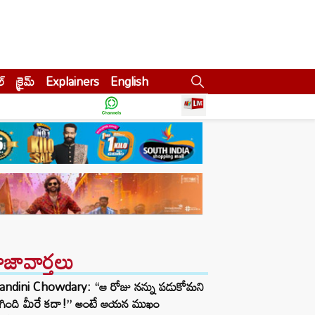
ల్
క్రైమ్
Explainers
English
ాజావార్తలు
andini Chowdary: “ఆ రోజు నన్ను పడుకోమని
ిగింది మీరే కదా!” అంటే ఆయన ముఖం