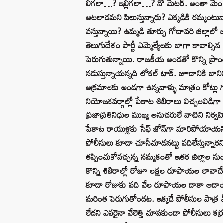
లీగలా…? ఇల్లీగలా…? నో మేటర్‌. అంతా మ
ఆటలాడమని పిలుస్తున్నారు? ఎక్కడికి రమ్మంట
వస్తున్నాయి? ఉమ్మడి తూర్పు గోదావరి జిల్లాల
తెలుగుదేశం పార్టీ ఎమ్మెల్యేలకు బాగా కావాల్సిన
పెరుగుతున్నాయి. రాజకీయ అండతో కొన్ని ప్రాంతా
నడుస్తున్నాయన్నది లోకల్‌ టాక్‌. జూదానికి బా
అక్రమాలకు అండగా ఉన్నవాళ్ళు మాత్రం కోట్లు గడిస్
నియోజకవర్గాల్లో పేకాట శిబిరాలు విచ్చలవిడిగా 
ప్రజాప్రతినిధుల ముఖ్య అనుచరులే వాటిని నిర్వ
పేకాట రాయుళ్లకు సేఫ్ జోన్‌గా మారిపోయాయ
పోలీసులు కూడా చూసీచూడనట్టు వదిలేస్తున్నా
తప్పించుకోవచ్చన్న నమ్మకంతో ఇతర జిల్లాల నుంచ
కొన్ని శిబిరాల్లో రోజూ లక్షల రూపాయల లావాదేవీ
కూడా రోజుకు పది వేల రూపాయల దాకా ఆదాయం వస్
మరింత పెరుగుతోందట. ఇక్కడే పోలీసుల పాత్ర
లేదని ఎవరైనా వేలెత్తి చూపకుండా పోలీసులు కర్