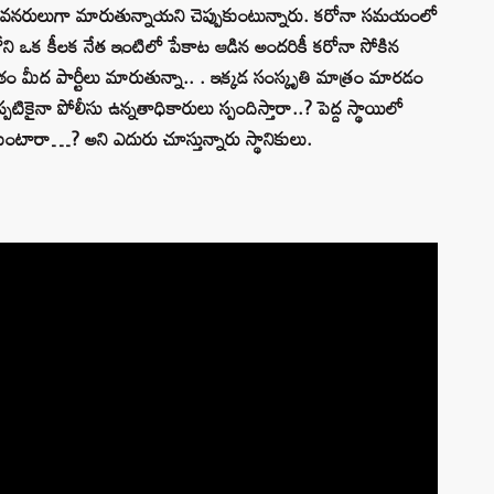
ాయ వనరులుగా మారుతున్నాయని చెప్పుకుంటున్నారు. కరోనా సమయంలో
ీమలోని ఒక కీలక నేత ఇంటిలో పేకాట ఆడిన అందరికీ కరోనా సోకిన
ీఠం మీద పార్టీలు మారుతున్నా.. . ఇక్కడ సంస్కృతి మాత్రం మారడం
్పటికైనా పోలీసు ఉన్నతాధికారులు స్పందిస్తారా..? పెద్ద స్థాయిలో
ుకుంటారా…? అని ఎదురు చూస్తున్నారు స్థానికులు.