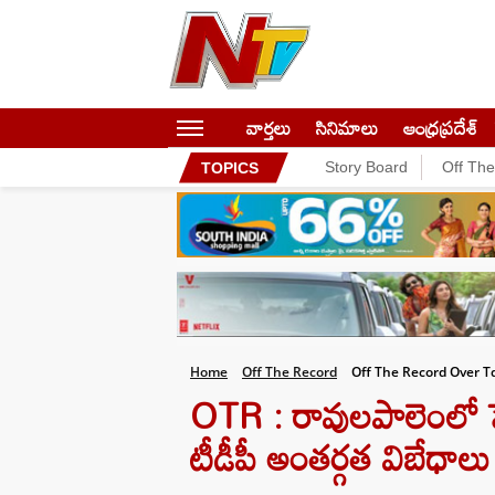
వార్తలు
సినిమాలు
ఆంధ్రప్రదేశ్
Story Board
Off Th
TOPICS
Home
Off The Record
Off The Record Over T
OTR : రావులపాలెంలో పేక
టీడీపీ అంతర్గత విబేధాలు