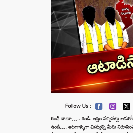
Follow Us :
రండి బాబూ….. రండి. ఇష్టం వచ్చినట్టు ఆడుకో
ఉండి…. ఆటగాళ్ళుగా మిమ్మల్ని మీరు నిరూపిం