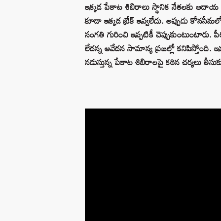
ఇక్కడ పేకాట శిబిరాలు స్థానిక నేతలకు ఆద
కూడా ఇక్కడ బ్రేక్‌ ఇవ్వలేదు. అప్పుడు కోనస
సంగతి గురించి ఇప్పటికీ చెప్పుకుంటుంటారు. ప
లేదన్న ఆవేదన సామాన్య ప్రజల్లో కనిపిస్తోంది. ఇప
నడుస్తున్న పేకాట శిబిరాలపై కఠిన చర్యలు తీస