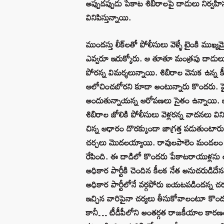
అప్పుడప్పుడు పేకాట శిబిరాలపై దాడులు నిర్వహి
వినిపిస్తున్నాయి.
ముందస్తు లీక్‌లతో పోలీసులు వెళ్ళే టైంకి ముఖ్
ఎవ్వరూ ఇరుక్కోరు. ఆ తూతూ మంత్రపు దాడులు కూ
పోరన్న విమర్శలున్నాయి. శిబిరాల వెనుక ఉన్న క
ఆలోచించబోరని కూడా అంటున్నారు కొందరు. పైగా…
అందుతున్నాయన్న ఆరోపణలు సైతం ఉన్నాయి. 
శిబిరాల జోలికి పోలీసులు వెళ్లరన్న వాదనలు వ
చిన్న ఆధారం దొరక్కుండా జాగ్రత్త పడుతుంటార
చర్చలు మొదలయ్యాయి. రావులపాలెం మండలం దేవ
రేపింది. ఈ దాడిలో కొందరు పేకాటరాయుళ్లను అద
అధికార పార్టీకి చెందిన కీలక నేత అనుచరుడిద
అధికార పార్టీలోనే వర్గపోరు బయటపడిందన్న చ
ఇచ్చిన వారిపైనా చర్యలు తీసుకోవాలంటూ కొందర
కానీ… టీడీపీలోని అంతర్గత రాజకీయాల కారణం