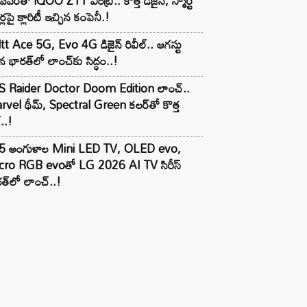
పవర్‌తో iQOO Z11 ఎంట్రీ.. కొత్త డిజైన్, స్మార్ట్
ర్లపై క్లారిటీ ఇచ్చిన కంపెనీ.!
tt Ace 5G, Evo 4G డిజైన్ రివీల్.. ఆగస్టు
 భారత్‌లో లాంచ్‌కు సిద్ధం..!
S Raider Doctor Doom Edition లాంచ్..
vel థీమ్, Spectral Green కలర్‌తో కొత్త
ల్..!
5 అంగుళాల Mini LED TV, OLED evo,
cro RGB evoతో LG 2026 AI TV సిరీస్
త్‌లో లాంచ్..!