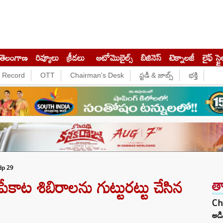
తెలంగాణ
రివ్యూలు
క్రీడలు
ఆటోమొబైల్స్
బిజినెస్‌
టెక్నాలజీ
లైఫ్ స్టై
e Record
OTT
Chairman's Desk
స్టడీ & జాబ్స్
భక్తి
dp 29
త
ాట శిబిరాలను గుట్టురట్టు చేసిన
Ch
అడ