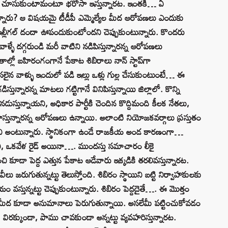
ేం చూసుకుంటామంటూ భరోసా ఇస్తున్నారట. ఇంతకీ… ఏ
ున్నారు? ఆ విషయమై టీడీపీ ఎమ్మెల్యేల మీద ఆరోపణలు ఎందుకు
ో ఇల్లీగల్‌ దందా ఊపందుకుంటోందని చెప్పుకుంటున్నారు. కొందరు
 వాళ్ళే దగ్గరుండి మరీ వాటిని నడిపిస్తున్నారన్న ఆరోపణలు
ల్లో బహిరంగంగానే పేకాట శిబిరాలు నాన్‌ స్టాప్‌గా
నిసలైన వాళ్ళు ఇందులో పడి ఇల్లు ఒళ్లు గుల్ల చేసుకుంటుంటే… ఈ
తున్నారన్న మాటలు గట్టిగానే వినిపిస్తున్నాయి జిల్లాలో. కొన్ని
నడుస్తున్నాయని, అధికార పార్టీకి చెందిన కొద్దిమంది కీలక నేతలు,
హిస్తున్నారన్న ఆరోపణలు ఉన్నాయి. అలాంటి నియోజకవర్గాలు ప్రస్తుతం
ని అంటున్నారు. స్థానికంగా ఉండే రాజకీయ అండ కారణంగా…
రని, ఒకవేళ రైడ్‌ అయినా…. ముందస్తు సమాచారం లీకై
ి కూడా పెద్ద ఎత్తున పేకాట ఆడేవారు ఇక్కడికి తరలివస్తున్నారట.
లు జరుగుతున్నట్టు తెలుస్తోంది. శిబిరం స్థాయిని బట్టి నిర్వాహకులకు
తున్నట్టు చెప్పుకుంటున్నారు. శిబిరం పెద్దదైతే…. ఈ మొత్తం
 మీద కూడా అనుమానాలు పెరుగుతున్నాయి. అసలేమీ పట్టించుకోవడం
ర విరక్కుండా, పాము చావకుండా అన్నట్టు వ్యవహరిస్తున్నారట.