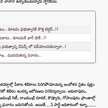
ి చాలానే ఉన్నాయంటున్నారు స్థానికులు.
 కూటమి ప్రభుత్వానికి కొత్త టెన్షన్..!!
ుబాటు.. కూటమికి భారీ షాక్..!!
ప్రభుత్వాన్ని డిఫెన్స్ లో పడేయాలనుకున్నారా..!
శాఖ.. ముదురుతున్న వివాదం..
కవర్గాల్లో పేకాట శిబిరాలు పెరిగిపోయాయన్న ఆందోళన సైతం వ్యక్తం
ికో శిబిరం ఉందన్న ఆరోపణలు వినిపిస్తున్నాయి. అమలాపురం,
డ్రి సిటీ, రాజమండ్రి రూరల్, కొవ్వూరు, గోపాలపురం ప్రాంతాల్లో
యన్న ప్రచారం జరుగుతోంది. అయితే… ఏ పార్టీ అధికారంలో ఉన్నా……